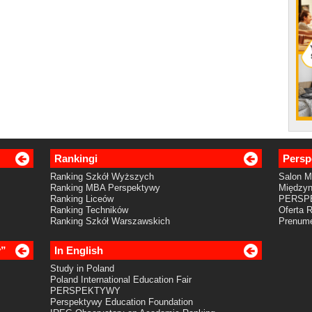
Rankingi
Persp
Ranking Szkół Wyższych
Salon 
Ranking MBA Perspektywy
Międzyn
Ranking Liceów
PERSP
Ranking Techników
Oferta 
Ranking Szkół Warszawskich
Prenume
y”
In English
Study in Poland
Poland International Education Fair
PERSPEKTYWY
Perspektywy Education Foundation