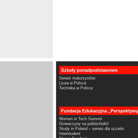
Szkoły ponadpodstawowe
Serwis maturzystów
Licea w Polsce
Technika w Polsce
Fundacja Edukacyjna „Perspektyw
Women in Tech Summit
Dziewczyny na politechniki!
Study in Poland – serwis dla uczelni
Interstudent