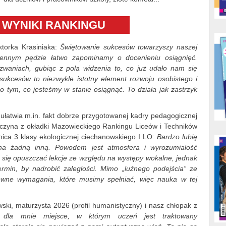
WYNIKI RANKINGU
torka Krasiniaka:
Świętowanie sukcesów towarzyszy naszej
ziennym pędzie łatwo zapominamy o docenieniu osiągnięć.
zwaniach, gubiąc z pola widzenia to, co już udało nam się
ukcesów to niezwykle istotny element rozwoju osobistego i
o tym, co jesteśmy w stanie osiągnąć. To działa jak zastrzyk
ułatwia m.in. fakt dobrze przygotowanej kadry pedagogicznej
wczyna z okładki Mazowieckiego Rankingu Liceów i Techników
ica 3 klasy ekologicznej ciechanowskiego I LO:
Bardzo lubię
 na żadną inną. Powodem jest atmosfera i wyrozumiałość
a się opuszczać lekcje ze względu na występy wokalne, jednak
rmin, by nadrobić zaległości. Mimo „luźnego podejścia” ze
wne wymagania, które musimy spełniać, więc nauka w tej
ki, maturzysta 2026 (profil humanistyczny) i nasz chłopak z
 dla mnie miejsce, w którym uczeń jest traktowany