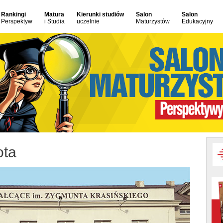
Rankingi
Matura
Kierunki studiów
Salon
Salon
Perspektyw
i Studia
uczelnie
Maturzystów
Edukacyjny
ota