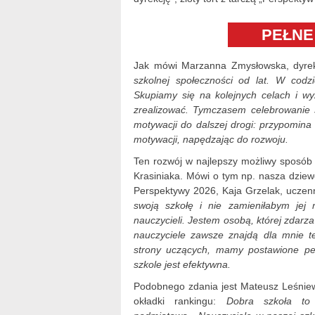
PEŁNE 
Jak mówi Marzanna Zmysłowska, dyrek
szkolnej społeczności od lat. W cod
Skupiamy się na kolejnych celach i wy
zrealizować. Tymczasem celebrowanie s
motywacji do dalszej drogi: przypomina 
motywacji, napędzając do rozwoju.
Ten rozwój w najlepszy możliwy sposób 
Krasiniaka. Mówi o tym np. nasza dzie
Perspektywy 2026, Kaja Grzelak, uczenn
swoją szkołę i nie zamieniłabym jej
nauczycieli. Jestem osobą, której zdarz
nauczyciele zawsze znajdą dla mnie te
strony uczących, mamy postawione pe
szkole jest efektywna.
Podobnego zdania jest Mateusz Leśniews
okładki rankingu:
Dobra szkoła to