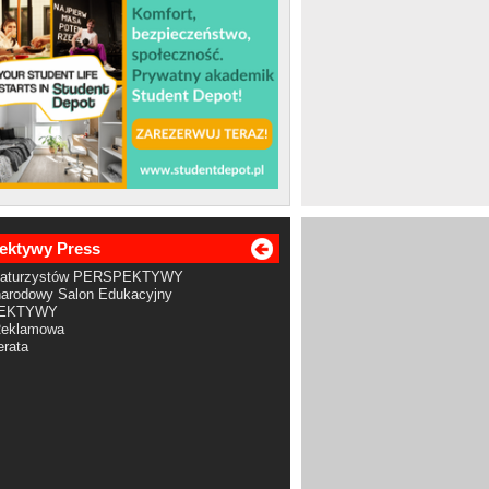
ektywy Press
Maturzystów PERSPEKTYWY
arodowy Salon Edukacyjny
EKTYWY
Reklamowa
rata