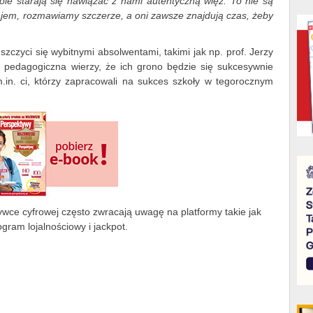
le starają się nawiązać z nami autentyczną więź. To nie są
zajem, rozmawiamy szczerze, a oni zawsze znajdują czas, żeby
zczyci się wybitnymi absolwentami, takimi jak np. prof. Jerzy
 pedagogiczna wierzy, że ich grono będzie się sukcesywnie
.in. ci, którzy zapracowali na sukces szkoły w tegorocznym
ywce cyfrowej często zwracają uwagę na platformy takie jak
gram lojalnościowy i jackpot.