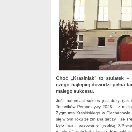
Choć „Krasiniak” to stulatek −
czego najlepiej dowodzi pełna f
małego sukcesu.
Jeśli natomiast sukces jest duży (ja
Techników Perspektywy 2026 − z miejs
Zygmunta Krasińskiego w Ciechanowie j
się w tym roku ze zmianą tarczy − ze sre
Było m.in. pasowanie (repliką XIX-wie
dyrekcję”, złoty tort z tarczą „Perspektyw