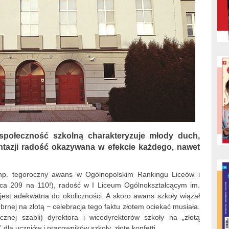
 społeczność szkolną charakteryzuje młody duch,
antazji radość okazywana w efekcie każdego, nawet
k np. tegoroczny awans w Ogólnopolskim Rankingu Liceów i
ca 209 na 110!), radość w I Liceum Ogólnokształcącym im.
est adekwatna do okoliczności. A skoro awans szkoły wiązał
brnej na złotą − celebracja tego faktu złotem ociekać musiała.
cznej szabli) dyrektora i wicedyrektorów szkoły na „złotą
” dla uczniów i pracowników szkoły, złote konfetti...