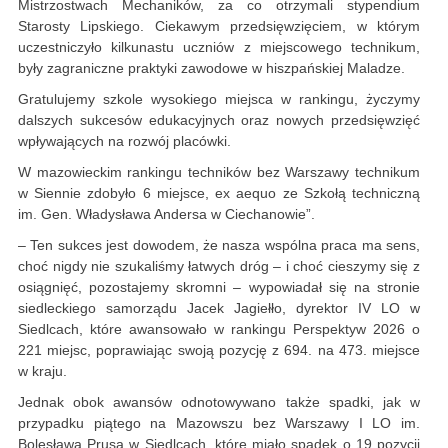
Mistrzostwach Mechaników, za co otrzymali stypendium
Starosty Lipskiego. Ciekawym przedsięwzięciem, w którym
uczestniczyło kilkunastu uczniów z miejscowego technikum,
były zagraniczne praktyki zawodowe w hiszpańskiej Maladze.
Gratulujemy szkole wysokiego miejsca w rankingu, życzymy
dalszych sukcesów edukacyjnych oraz nowych przedsięwzięć
wpływających na rozwój placówki.
W mazowieckim rankingu techników bez Warszawy technikum
w Siennie zdobyło 6 miejsce, ex aequo ze Szkołą techniczną
im. Gen. Władysława Andersa w Ciechanowie”.
– Ten sukces jest dowodem, że nasza wspólna praca ma sens,
choć nigdy nie szukaliśmy łatwych dróg – i choć cieszymy się z
osiągnięć, pozostajemy skromni – wypowiadał się na stronie
siedleckiego samorządu Jacek Jagiełło, dyrektor IV LO w
Siedlcach, które awansowało w rankingu Perspektyw 2026 o
221 miejsc, poprawiając swoją pozycję z 694. na 473. miejsce
w kraju.
Jednak obok awansów odnotowywano także spadki, jak w
przypadku piątego na Mazowszu bez Warszawy I LO im.
Bolesława Prusa w Siedlcach, które miało spadek o 19 pozycji