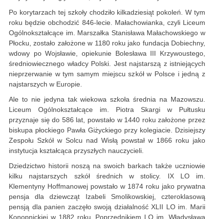
Po korytarzach tej szkoły chodziło kilkadziesiąt pokoleń. W tym
roku będzie obchodzić 846-lecie. Małachowianka, czyli Liceum
Ogólnokształcące im. Marszałka Stanisława Małachowskiego w
Płocku, zostało założone w 1180 roku jako fundacja Dobiechny,
wdowy po Wojsławie, opiekunie Bolesława III Krzywoustego,
średniowiecznego władcy Polski. Jest najstarszą z istniejących
nieprzerwanie w tym samym miejscu szkół w Polsce i jedną z
najstarszych w Europie.
Ale to nie jedyna tak wiekowa szkoła średnia na Mazowszu.
Liceum Ogólnokształcące im. Piotra Skargi w Pułtusku
przyznaje się do 586 lat, powstało w 1440 roku założone przez
biskupa płockiego Pawła Giżyckiego przy kolegiacie. Dzisiejszy
Zespołu Szkół w Solcu nad Wisłą powstał w 1866 roku jako
instytucja kształcąca przyszłych nauczycieli.
Dziedzictwo historii noszą na swoich barkach także uczniowie
kilku najstarszych szkół średnich w stolicy. IX LO im.
Klementyny Hoffmanowej powstało w 1874 roku jako prywatna
pensja dla dziewcząt Izabeli Smolikowskiej, czteroklasową
pensją dla panien zaczęło swoją działalność XLII LO im. Marii
Konopnickiej w 1882 roku. Poprzednikiem LO im. Władysława