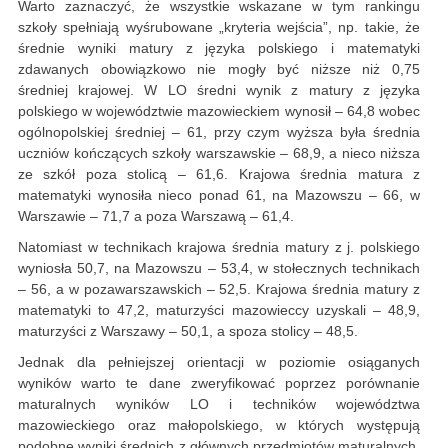
Warto zaznaczyć, że wszystkie wskazane w tym rankingu
szkoły spełniają wyśrubowane „kryteria wejścia”, np. takie, że
średnie wyniki matury z języka polskiego i matematyki
zdawanych obowiązkowo nie mogły być niższe niż 0,75
średniej krajowej. W LO średni wynik z matury z języka
polskiego w województwie mazowieckiem wynosił – 64,8 wobec
ogólnopolskiej średniej – 61, przy czym wyższa była średnia
uczniów kończących szkoły warszawskie – 68,9, a nieco niższa
ze szkół poza stolicą – 61,6. Krajowa średnia matura z
matematyki wynosiła nieco ponad 61, na Mazowszu – 66, w
Warszawie – 71,7 a poza Warszawą – 61,4.
Natomiast w technikach krajowa średnia matury z j. polskiego
wyniosła 50,7, na Mazowszu – 53,4, w stołecznych technikach
– 56, a w pozawarszawskich – 52,5. Krajowa średnia matury z
matematyki to 47,2, maturzyści mazowieccy uzyskali – 48,9,
maturzyści z Warszawy – 50,1, a spoza stolicy – 48,5.
Jednak dla pełniejszej orientacji w poziomie osiąganych
wyników warto te dane zweryfikować poprzez porównanie
maturalnych wyników LO i techników województwa
mazowieckiego oraz małopolskiego, w których występują
podobne wyniki średnich z głównych przedmiotów maturalnych.