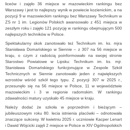
liceów i zajęło 36 miejsce w mazowieckim rankingu bez
Warszawy i jest to najlepszy wynik w powiecie kozienickim, a na
pozycji 9 w mazowieckim rankingu bez Warszawy Technikum w
ZS nr 1 im. Legionów Polskich awansowało z 451 miejsca w
zeszłym roku i zajęło 121 pozycję w rankingu obejmującym 500
najlepszych techników w Polsce.
Spektakularny skok zanotowało też Technikum im. ks. mjra
Stanisława Domańskiego w Siennie – z 307 na 56 miejsce w
kraju, o czym z radością poinformowało na swojej stronie
Starostwo Powiatowe w Lipsku: Technikum im. ks. mjr.
Stanisława Domańskiego funkcjonujące w Zespole Szkół
Technicznych w Siennie zanotowało jeden z największych
wzrostów wśród szkół tego typu. Z pozycji 307 w 2025 r.,
przesunęło się na 56 miejsce w Polsce, 11 w województwie
mazowieckim i 3 w regionie radomskim. W rankingu
zdawalności matury uzyskało 45 miejsce w kraju.
Należy dodać że szkoła w poprzednim i bieżącym –
jubileuszowym roku 80. lecia istnienia placówki – odnotowała
znaczące sukcesy. W kwietniu 2025 r. uczniowie Kacper Lenart
i Dawid Wójcicki zajęli 2 miejsce w Polsce w XIV Ogólnopolskich