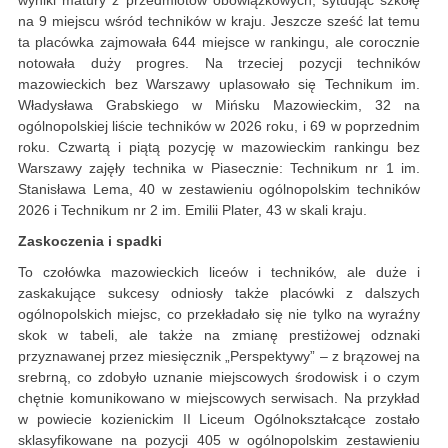
na 9 miejscu wśród techników w kraju. Jeszcze sześć lat temu
ta placówka zajmowała 644 miejsce w rankingu, ale corocznie
notowała duży progres. Na trzeciej pozycji techników
mazowieckich bez Warszawy uplasowało się Technikum im.
Władysława Grabskiego w Mińsku Mazowieckim, 32 na
ogólnopolskiej liście techników w 2026 roku, i 69 w poprzednim
roku. Czwartą i piątą pozycję w mazowieckim rankingu bez
Warszawy zajęły technika w Piasecznie: Technikum nr 1 im.
Stanisława Lema, 40 w zestawieniu ogólnopolskim techników
2026 i Technikum nr 2 im. Emilii Plater, 43 w skali kraju.
Zaskoczenia i spadki
To czołówka mazowieckich liceów i techników, ale duże i
zaskakujące sukcesy odniosły także placówki z dalszych
ogólnopolskich miejsc, co przekładało się nie tylko na wyraźny
skok w tabeli, ale także na zmianę prestiżowej odznaki
przyznawanej przez miesięcznik „Perspektywy” – z brązowej na
srebrną, co zdobyło uznanie miejscowych środowisk i o czym
chętnie komunikowano w miejscowych serwisach. Na przykład
w powiecie kozienickim II Liceum Ogólnokształcące zostało
sklasyfikowane na pozycji 405 w ogólnopolskim zestawieniu