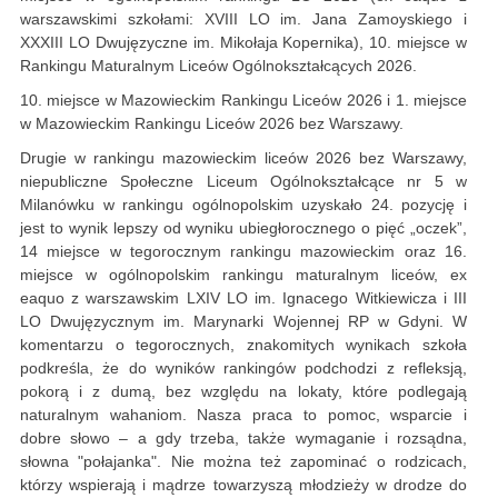
warszawskimi szkołami: XVIII LO im. Jana Zamoyskiego i
XXXIII LO Dwujęzyczne im. Mikołaja Kopernika), 10. miejsce w
Rankingu Maturalnym Liceów Ogólnokształcących 2026.
10. miejsce w Mazowieckim Rankingu Liceów 2026 i 1. miejsce
w Mazowieckim Rankingu Liceów 2026 bez Warszawy.
Drugie w rankingu mazowieckim liceów 2026 bez Warszawy,
niepubliczne Społeczne Liceum Ogólnokształcące nr 5 w
Milanówku w rankingu ogólnopolskim uzyskało 24. pozycję i
jest to wynik lepszy od wyniku ubiegłorocznego o pięć „oczek”,
14 miejsce w tegorocznym rankingu mazowieckim oraz 16.
miejsce w ogólnopolskim rankingu maturalnym liceów, ex
eaquo z warszawskim LXIV LO im. Ignacego Witkiewicza i III
LO Dwujęzycznym im. Marynarki Wojennej RP w Gdyni. W
komentarzu o tegorocznych, znakomitych wynikach szkoła
podkreśla, że do wyników rankingów podchodzi z refleksją,
pokorą i z dumą, bez względu na lokaty, które podlegają
naturalnym wahaniom. Nasza praca to pomoc, wsparcie i
dobre słowo – a gdy trzeba, także wymaganie i rozsądna,
słowna "połajanka". Nie można też zapominać o rodzicach,
którzy wspierają i mądrze towarzyszą młodzieży w drodze do