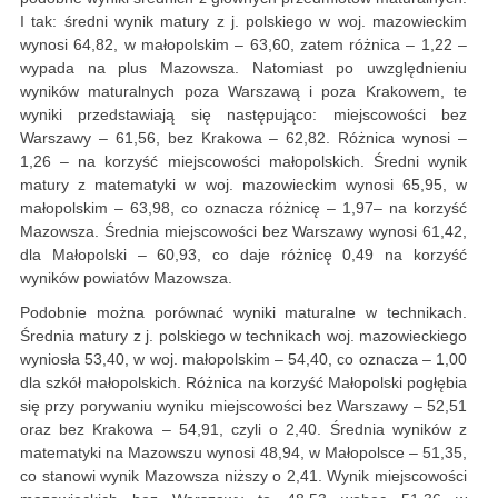
I tak: średni wynik matury z j. polskiego w woj. mazowieckim
wynosi 64,82, w małopolskim – 63,60, zatem różnica – 1,22 –
wypada na plus Mazowsza. Natomiast po uwzględnieniu
wyników maturalnych poza Warszawą i poza Krakowem, te
wyniki przedstawiają się następująco: miejscowości bez
Warszawy – 61,56, bez Krakowa – 62,82. Różnica wynosi –
1,26 – na korzyść miejscowości małopolskich. Średni wynik
matury z matematyki w woj. mazowieckim wynosi 65,95, w
małopolskim – 63,98, co oznacza różnicę – 1,97– na korzyść
Mazowsza. Średnia miejscowości bez Warszawy wynosi 61,42,
dla Małopolski – 60,93, co daje różnicę 0,49 na korzyść
wyników powiatów Mazowsza.
Podobnie można porównać wyniki maturalne w technikach.
Średnia matury z j. polskiego w technikach woj. mazowieckiego
wyniosła 53,40, w woj. małopolskim – 54,40, co oznacza – 1,00
dla szkół małopolskich. Różnica na korzyść Małopolski pogłębia
się przy porywaniu wyniku miejscowości bez Warszawy – 52,51
oraz bez Krakowa – 54,91, czyli o 2,40. Średnia wyników z
matematyki na Mazowszu wynosi 48,94, w Małopolsce – 51,35,
co stanowi wynik Mazowsza niższy o 2,41. Wynik miejscowości