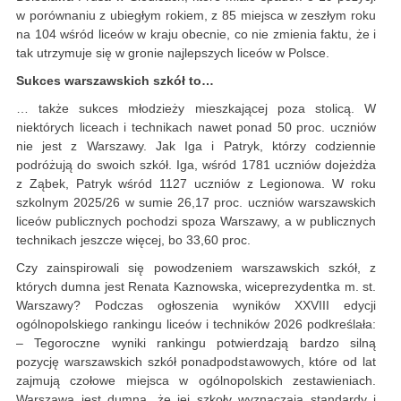
w porównaniu z ubiegłym rokiem, z 85 miejsca w zeszłym roku
na 104 wśród liceów w kraju obecnie, co nie zmienia faktu, że i
tak utrzymuje się w gronie najlepszych liceów w Polsce.
Sukces warszawskich szkół to…
… także sukces młodzieży mieszkającej poza stolicą. W
niektórych liceach i technikach nawet ponad 50 proc. uczniów
nie jest z Warszawy. Jak Iga i Patryk, którzy codziennie
podróżują do swoich szkół. Iga, wśród 1781 uczniów dojeżdża
z Ząbek, Patryk wśród 1127 uczniów z Legionowa. W roku
szkolnym 2025/26 w sumie 26,17 proc. uczniów warszawskich
liceów publicznych pochodzi spoza Warszawy, a w publicznych
technikach jeszcze więcej, bo 33,60 proc.
Czy zainspirowali się powodzeniem warszawskich szkół, z
których dumna jest Renata Kaznowska, wiceprezydentka m. st.
Warszawy? Podczas ogłoszenia wyników XXVIII edycji
ogólnopolskiego rankingu liceów i techników 2026 podkreślała:
– Tegoroczne wyniki rankingu potwierdzają bardzo silną
pozycję warszawskich szkół ponadpodstawowych, które od lat
zajmują czołowe miejsca w ogólnopolskich zestawieniach.
Warszawa jest dumna, że jej szkoły wyznaczają standardy i