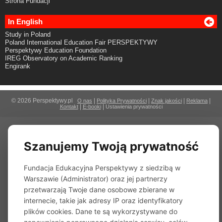
Strona Fundacji
In English
Study in Poland
Poland International Education Fair PERSPEKTYWY
Perspektywy Education Foundation
IREG Observatory on Academic Ranking
Engirank
© 2026 Perspektywy.pl
|
|
|
|
O nas
Polityka Prywatności
Znak jakości
Reklama
|
|
Kontakt
E-booki
Ustawienia prywatności
Szanujemy Twoją prywatność
Fundacja Edukacyjna Perspektywy z siedzibą w
Warszawie (Administrator) oraz jej partnerzy
przetwarzają Twoje dane osobowe zbierane w
internecie, takie jak adresy IP oraz identyfikatory
plików cookies. Dane te są wykorzystywane do