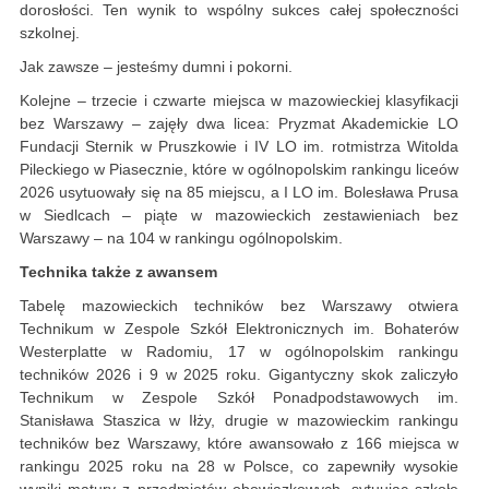
dorosłości. Ten wynik to wspólny sukces całej społeczności
szkolnej.
Jak zawsze – jesteśmy dumni i pokorni.
Kolejne – trzecie i czwarte miejsca w mazowieckiej klasyfikacji
bez Warszawy – zajęły dwa licea: Pryzmat Akademickie LO
Fundacji Sternik w Pruszkowie i IV LO im. rotmistrza Witolda
Pileckiego w Piasecznie, które w ogólnopolskim rankingu liceów
2026 usytuowały się na 85 miejscu, a I LO im. Bolesława Prusa
w Siedlcach – piąte w mazowieckich zestawieniach bez
Warszawy – na 104 w rankingu ogólnopolskim.
Technika także z awansem
Tabelę mazowieckich techników bez Warszawy otwiera
Technikum w Zespole Szkół Elektronicznych im. Bohaterów
Westerplatte w Radomiu, 17 w ogólnopolskim rankingu
techników 2026 i 9 w 2025 roku. Gigantyczny skok zaliczyło
Technikum w Zespole Szkół Ponadpodstawowych im.
Stanisława Staszica w Iłży, drugie w mazowieckim rankingu
techników bez Warszawy, które awansowało z 166 miejsca w
rankingu 2025 roku na 28 w Polsce, co zapewniły wysokie
wyniki matury z przedmiotów obowiązkowych, sytuując szkołę