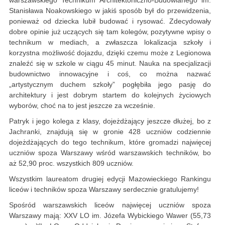
Stanisława Noakowskiego w jakiś sposób był do przewidzenia,
ponieważ od dziecka lubił budować i rysować. Zdecydowały
dobre opinie już uczących się tam kolegów, pozytywne wpisy o
technikum w mediach, a zwłaszcza lokalizacja szkoły i
korzystna możliwość dojazdu, dzięki czemu może z Legionowa
znaleźć się w szkole w ciągu 45 minut. Nauka na specjalizacji
budownictwo innowacyjne i coś, co można nazwać
„artystycznym duchem szkoły” pogłębiła jego pasję do
architektury i jest dobrym startem do kolejnych życiowych
wyborów, choć na to jest jeszcze za wcześnie.
Patryk i jego kolega z klasy, dojeżdżający jeszcze dłużej, bo z
Jachranki, znajdują się w gronie 428 uczniów codziennie
dojeżdżających do tego technikum, które gromadzi najwięcej
uczniów spoza Warszawy wśród warszawskich techników, bo
aż 52,90 proc. wszystkich 809 uczniów.
Wszystkim laureatom drugiej edycji Mazowieckiego Rankingu
liceów i techników spoza Warszawy serdecznie gratulujemy!
Spośród warszawskich liceów najwięcej uczniów spoza
Warszawy mają: XXV LO im. Józefa Wybickiego Wawer (55,73