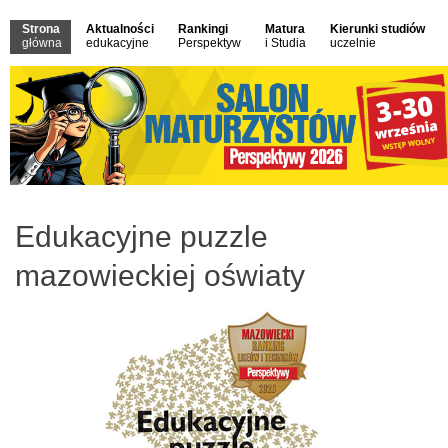
Strona
Aktualności
Rankingi
Matura
Kierunki studiów
główna
edukacyjne
Perspektyw
i Studia
uczelnie
Edukacyjne puzzle
mazowieckiej oświaty