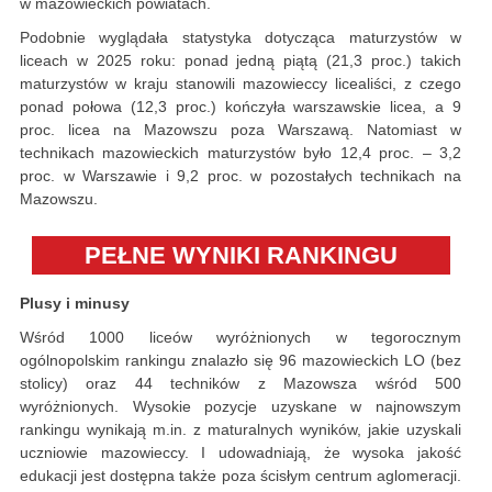
w mazowieckich powiatach.
Podobnie wyglądała statystyka dotycząca maturzystów w
liceach w 2025 roku: ponad jedną piątą (21,3 proc.) takich
maturzystów w kraju stanowili mazowieccy licealiści, z czego
ponad połowa (12,3 proc.) kończyła warszawskie licea, a 9
proc. licea na Mazowszu poza Warszawą. Natomiast w
technikach mazowieckich maturzystów było 12,4 proc. – 3,2
proc. w Warszawie i 9,2 proc. w pozostałych technikach na
Mazowszu.
PEŁNE WYNIKI RANKINGU
Plusy i minusy
Wśród 1000 liceów wyróżnionych w tegorocznym
ogólnopolskim rankingu znalazło się 96 mazowieckich LO (bez
stolicy) oraz 44 techników z Mazowsza wśród 500
wyróżnionych. Wysokie pozycje uzyskane w najnowszym
rankingu wynikają m.in. z maturalnych wyników, jakie uzyskali
uczniowie mazowieccy. I udowadniają, że wysoka jakość
edukacji jest dostępna także poza ścisłym centrum aglomeracji.