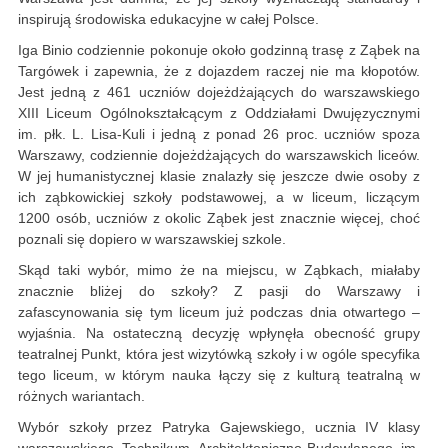
inspirują środowiska edukacyjne w całej Polsce.
Iga Binio codziennie pokonuje około godzinną trasę z Ząbek na
Targówek i zapewnia, że z dojazdem raczej nie ma kłopotów.
Jest jedną z 461 uczniów dojeżdżających do warszawskiego
XIII Liceum Ogólnokształcącym z Oddziałami Dwujęzycznymi
im. płk. L. Lisa-Kuli i jedną z ponad 26 proc. uczniów spoza
Warszawy, codziennie dojeżdżających do warszawskich liceów.
W jej humanistycznej klasie znalazły się jeszcze dwie osoby z
ich ząbkowickiej szkoły podstawowej, a w liceum, liczącym
1200 osób, uczniów z okolic Ząbek jest znacznie więcej, choć
poznali się dopiero w warszawskiej szkole.
Skąd taki wybór, mimo że na miejscu, w Ząbkach, miałaby
znacznie bliżej do szkoły? Z pasji do Warszawy i
zafascynowania się tym liceum już podczas dnia otwartego –
wyjaśnia. Na ostateczną decyzję wpłynęła obecność grupy
teatralnej Punkt, która jest wizytówką szkoły i w ogóle specyfika
tego liceum, w którym nauka łączy się z kulturą teatralną w
różnych wariantach.
Wybór szkoły przez Patryka Gajewskiego, ucznia IV klasy
warszawskiego Technikum Architektoniczno-Budowlanego im.