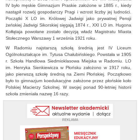
IV było męskie Gimnazjum Praskie założone w 1885 r., kiedy
nastąpił rozwój gospodarczy Pragi i wzrost liczby jej ludności.
Początki X LO im. Królowej Jadwigi jako prywatnej Pensji
żeńskiej Jadwigi Sikorskiej sięgają 1874 r., XXI LO im. Hugona
Kołłątaja powołane zostało decyzją władz Magistratu Miasta
Stołecznego Warszawy 1 września 1921 roku.
W Radomiu najstarszą szkołą średnią jest IV Liceum
Ogólnokształcące im. Tytusa Chałubińskiego. Powstała w 1905
r. Szkoła Handlowa Siedmioklasowa Miejska w Radomiu. LO
im. Henryka Sienkiewicza w Płońsku założono w 1917 roku,
jako pierwszą szkołę średnią na Ziemi Płońskiej. Początkowo
było to gimnazjum koedukacyjne założone przez płońskie koło
Polskiej Macierzy Szkolnej. W swojej ponad 90-letniej historii
szkoła zmieniała nazwę 16 razy.
REKLAMA