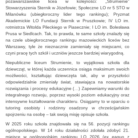
pozawarszawskie licea w kolejności: „Strumienie”
Stowarzyszenia Sternik w Józefowie; Społeczne LO nr 5 STO w
Milanówku (ubiegłoroczny lider tego rankingu); Pryzmat
Akademickie LO Fundacji Sternik w Pruszkowie; IV LO im.
rotmistrza Witolda Pileckiego w Piasecznie; I LO im. Bolesława
Prusa w Siedlcach. Tak, to prawda, te same szkoły znalazły się
na czele ubiegłorocznego rankingu mazowieckich liceów bez
Warszawy, tyle że nieznacznie zamieniały się miejscami, co
czyni pracę tych szkół i uczniów jeszcze bardziej wiarygodną.
Niepubliczne liceum Strumienie, to wyjątkowa szkoła dla
dziewcząt, w której każda uczennica osiąga maksimum swoich
możliwości, kształtując dziewczęta tak, aby w przyszłości
odpowiedzialnie zmieniały świat, stawiająca na nowatorskie
rozwiązania i procesy edukacyjne (…) Zapewniamy warunki do
integralnego rozwoju, poprzez wysoki poziom edukacyjny oraz
intensywne kształtowanie charakteru. Osiągamy to w oparciu o
tutoring osobisty i rodzinny osadzony w chrześcijańskim
spojrzeniu na osobę – tak swoją misję opisuje szkoła.
W 2025 roku szkoła znajdowała się na 56. pozycji rankingu
ogólnopolskiego. W 14 roku działalności zdołała zdobyć 21.
miejsce w ogólnopolskim rankingu LO 2026 (ex eaquo z