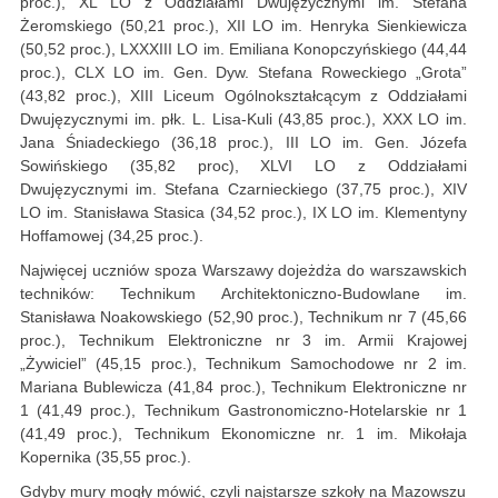
proc.), XL LO z Oddziałami Dwujęzycznymi im. Stefana
Żeromskiego (50,21 proc.), XII LO im. Henryka Sienkiewicza
(50,52 proc.), LXXXIII LO im. Emiliana Konopczyńskiego (44,44
proc.), CLX LO im. Gen. Dyw. Stefana Roweckiego „Grota”
(43,82 proc.), XIII Liceum Ogólnokształcącym z Oddziałami
Dwujęzycznymi im. płk. L. Lisa-Kuli (43,85 proc.), XXX LO im.
Jana Śniadeckiego (36,18 proc.), III LO im. Gen. Józefa
Sowińskiego (35,82 proc), XLVI LO z Oddziałami
Dwujęzycznymi im. Stefana Czarnieckiego (37,75 proc.), XIV
LO im. Stanisława Stasica (34,52 proc.), IX LO im. Klementyny
Hoffamowej (34,25 proc.).
Najwięcej uczniów spoza Warszawy dojeżdża do warszawskich
techników: Technikum Architektoniczno-Budowlane im.
Stanisława Noakowskiego (52,90 proc.), Technikum nr 7 (45,66
proc.), Technikum Elektroniczne nr 3 im. Armii Krajowej
„Żywiciel” (45,15 proc.), Technikum Samochodowe nr 2 im.
Mariana Bublewicza (41,84 proc.), Technikum Elektroniczne nr
1 (41,49 proc.), Technikum Gastronomiczno-Hotelarskie nr 1
(41,49 proc.), Technikum Ekonomiczne nr. 1 im. Mikołaja
Kopernika (35,55 proc.).
Gdyby mury mogły mówić, czyli najstarsze szkoły na Mazowszu