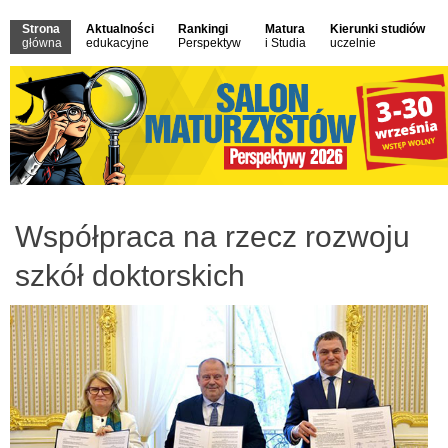
Strona
Aktualności
Rankingi
Matura
Kierunki studiów
główna
edukacyjne
Perspektyw
i Studia
uczelnie
Współpraca na rzecz rozwoju
szkół doktorskich