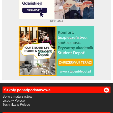
REKLAMA
Szkoły ponadpodstawowe
Serwis maturzystów
Licea w Polsce
Technika w Polsce