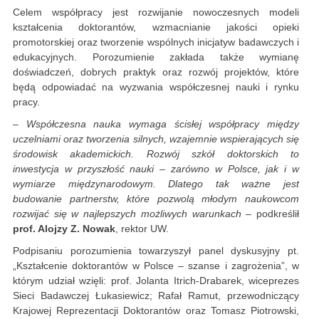
Celem współpracy jest rozwijanie nowoczesnych modeli
kształcenia doktorantów, wzmacnianie jakości opieki
promotorskiej oraz tworzenie wspólnych inicjatyw badawczych i
edukacyjnych. Porozumienie zakłada także wymianę
doświadczeń, dobrych praktyk oraz rozwój projektów, które
będą odpowiadać na wyzwania współczesnej nauki i rynku
pracy.
– Współczesna nauka wymaga ścisłej współpracy między
uczelniami oraz tworzenia silnych, wzajemnie wspierających się
środowisk akademickich. Rozwój szkół doktorskich to
inwestycja w przyszłość nauki – zarówno w Polsce, jak i w
wymiarze międzynarodowym. Dlatego tak ważne jest
budowanie partnerstw, które pozwolą młodym naukowcom
rozwijać się w najlepszych możliwych warunkach
– podkreślił
prof. Alojzy Z. Nowak
, rektor UW.
Podpisaniu porozumienia towarzyszył panel dyskusyjny pt.
„Kształcenie doktorantów w Polsce – szanse i zagrożenia”, w
którym udział wzięli: prof. Jolanta Itrich-Drabarek, wiceprezes
Sieci Badawczej Łukasiewicz; Rafał Ramut, przewodniczący
Krajowej Reprezentacji Doktorantów oraz Tomasz Piotrowski,