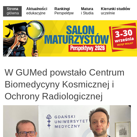
Strona
Aktualności
Rankingi
Matura
Kierunki studiów
główna
edukacyjne
Perspektyw
i Studia
uczelnie
W GUMed powstało Centrum
Biomedycyny Kosmicznej i
Ochrony Radiologicznej