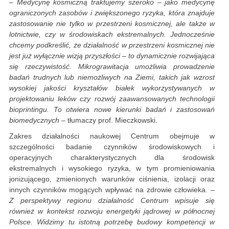
– Medycynę kosmiczną traktujemy szeroko – jako medycynę
ograniczonych zasobów i zwiększonego ryzyka, która znajduje
zastosowanie nie tylko w przestrzeni kosmicznej, ale także w
lotnictwie, czy w środowiskach ekstremalnych. Jednocześnie
chcemy podkreślić, że działalność w przestrzeni kosmicznej nie
jest już wyłącznie wizją przyszłości – to dynamicznie rozwijająca
się rzeczywistość. Mikrograwitacja umożliwia prowadzenie
badań trudnych lub niemożliwych na Ziemi, takich jak wzrost
wysokiej jakości kryształów białek wykorzystywanych w
projektowaniu leków czy rozwój zaawansowanych technologii
bioprintingu. To otwiera nowe kierunki badań i zastosowań
biomedycznych
– tłumaczy prof. Mieczkowski.
Zakres działalności naukowej Centrum obejmuje w
szczególności badanie czynników środowiskowych i
operacyjnych charakterystycznych dla środowisk
ekstremalnych i wysokiego ryzyka, w tym promieniowania
jonizującego, zmienionych warunków ciśnienia, izolacji oraz
innych czynników mogących wpływać na zdrowie człowieka.
–
Z perspektywy regionu działalność Centrum wpisuje się
również w kontekst rozwoju energetyki jądrowej w północnej
Polsce. Widzimy tu istotną potrzebę budowy kompetencji w