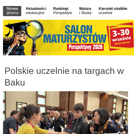
Strona
Aktualności
Rankingi
Matura
Kierunki studiów
główna
edukacyjne
Perspektyw
i Studia
uczelnie
Polskie uczelnie na targach w
Baku