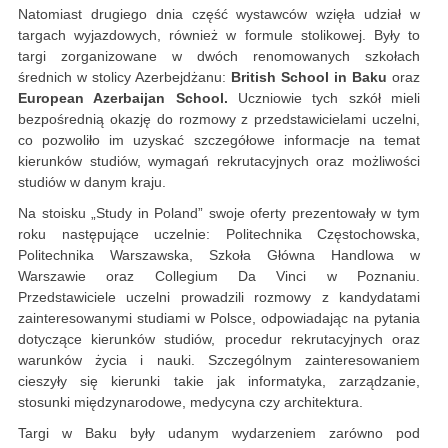
Natomiast drugiego dnia część wystawców wzięła udział w
targach wyjazdowych, również w formule stolikowej. Były to
targi zorganizowane w dwóch renomowanych szkołach
średnich w stolicy Azerbejdżanu:
British School in Baku
oraz
European Azerbaijan School.
Uczniowie tych szkół mieli
bezpośrednią okazję do rozmowy z przedstawicielami uczelni,
co pozwoliło im uzyskać szczegółowe informacje na temat
kierunków studiów, wymagań rekrutacyjnych oraz możliwości
studiów w danym kraju.
Na stoisku „Study in Poland” swoje oferty prezentowały w tym
roku następujące uczelnie: Politechnika Częstochowska,
Politechnika Warszawska, Szkoła Główna Handlowa w
Warszawie oraz Collegium Da Vinci w Poznaniu.
Przedstawiciele uczelni prowadzili rozmowy z kandydatami
zainteresowanymi studiami w Polsce, odpowiadając na pytania
dotyczące kierunków studiów, procedur rekrutacyjnych oraz
warunków życia i nauki. Szczególnym zainteresowaniem
cieszyły się kierunki takie jak informatyka, zarządzanie,
stosunki międzynarodowe, medycyna czy architektura.
Targi w Baku były udanym wydarzeniem zarówno pod