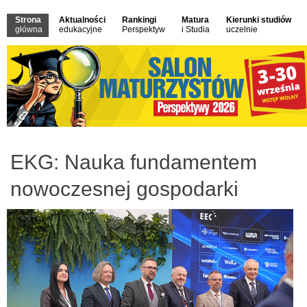
Strona
Aktualności
Rankingi
Matura
Kierunki studiów
główna
edukacyjne
Perspektyw
i Studia
uczelnie
EKG: Nauka fundamentem
nowoczesnej gospodarki