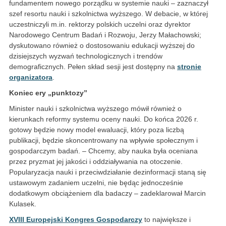
fundamentem nowego porządku w systemie nauki – zaznaczył
szef resortu nauki i szkolnictwa wyższego. W debacie, w której
uczestniczyli m.in. rektorzy polskich uczelni oraz dyrektor
Narodowego Centrum Badań i Rozwoju, Jerzy Małachowski;
dyskutowano również o dostosowaniu edukacji wyższej do
dzisiejszych wyzwań technologicznych i trendów
demograficznych. Pełen skład sesji jest dostępny na
stronie
organizatora
.
Koniec ery „punktozy”
Minister nauki i szkolnictwa wyższego mówił również o
kierunkach reformy systemu oceny nauki. Do końca 2026 r.
gotowy będzie nowy model ewaluacji, który poza liczbą
publikacji, będzie skoncentrowany na wpływie społecznym i
gospodarczym badań. – Chcemy, aby nauka była oceniana
przez pryzmat jej jakości i oddziaływania na otoczenie.
Popularyzacja nauki i przeciwdziałanie dezinformacji staną się
ustawowym zadaniem uczelni, nie będąc jednocześnie
dodatkowym obciążeniem dla badaczy – zadeklarował Marcin
Kulasek.
XVIII Europejski Kongres Gospodarczy
to największe i