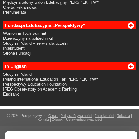
Międzynarodowy Salon Edukacyjny PERSPEKTYWY
Oferta Reklamowa
Prenumerata
Fundacja Edukacyjna „Perspektywy”
Women in Tech Summit
Dziewczyny na politechniki!
Study in Poland – serwis dla uczelni
Interstudent
Strona Fundacji
In English
Study in Poland
Poland International Education Fair PERSPEKTYWY
Perspektywy Education Foundation
IREG Observatory on Academic Ranking
Engirank
© 2026 Perspektywy.pl
|
|
|
|
O nas
Polityka Prywatności
Znak jakości
Reklama
|
|
Kontakt
E-booki
Ustawienia prywatności