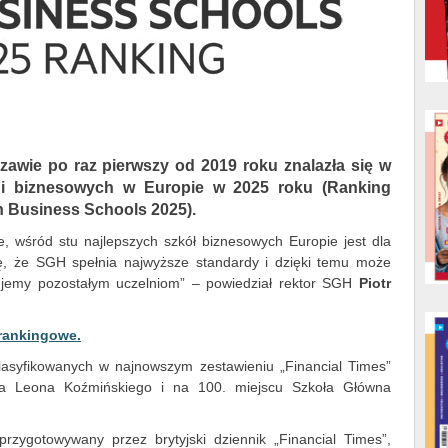
wie po raz pierwszy od 2019 roku znalazła się w
lni biznesowych w Europie w 2025 roku (Ranking
n Business Schools 2025).
cie, wśród stu najlepszych szkół biznesowych Europie jest dla
, że SGH spełnia najwyższe standardy i dzięki temu może
ujemy pozostałym uczelniom” – powiedział rektor SGH
Piotr
 rankingowe.
lasyfikowanych w najnowszym zestawieniu „Financial Times”
mia Leona Koźmińskiego i na 100. miejscu Szkoła Główna
rzygotowywany przez brytyjski dziennik „Financial Times”,