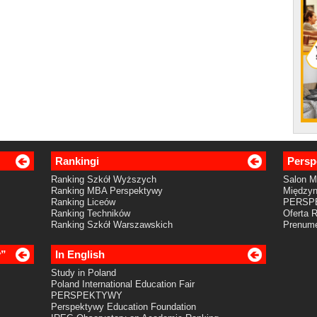
Rankingi
Persp
Ranking Szkół Wyższych
Salon 
Ranking MBA Perspektywy
Międzyn
Ranking Liceów
PERSP
Ranking Techników
Oferta 
Ranking Szkół Warszawskich
Prenume
y”
In English
Study in Poland
Poland International Education Fair
PERSPEKTYWY
Perspektywy Education Foundation