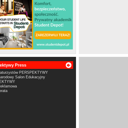
ektywy Press
Maturzystów PERSPEKTYWY
arodowy Salon Edukacyjny
EKTYWY
Reklamowa
rata