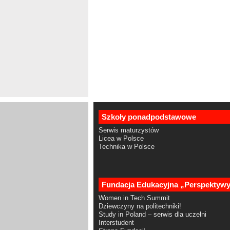
Szkoły ponadpodstawowe
Serwis maturzystów
Licea w Polsce
Technika w Polsce
Fundacja Edukacyjna „Perspektyw
Women in Tech Summit
Dziewczyny na politechniki!
Study in Poland – serwis dla uczelni
Interstudent