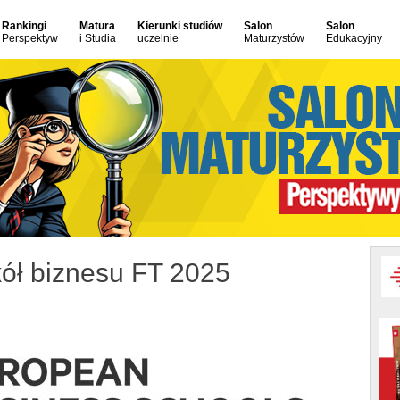
Rankingi
Matura
Kierunki studiów
Salon
Salon
Perspektyw
i Studia
uczelnie
Maturzystów
Edukacyjny
ół biznesu FT 2025