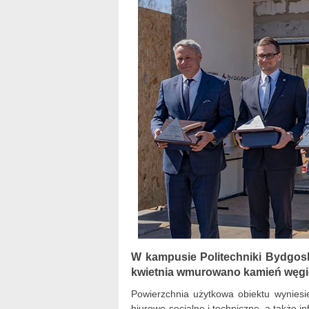
W kampusie Politechniki Bydgosk
kwietnia wmurowano kamień węgi
Powierzchnia użytkowa obiektu wynies
biurowo-socjalne i techniczne, a także 