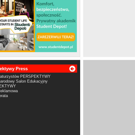
ektywy Press
Maturzystów PERSPEKTYWY
arodowy Salon Edukacyjny
EKTYWY
Reklamowa
rata