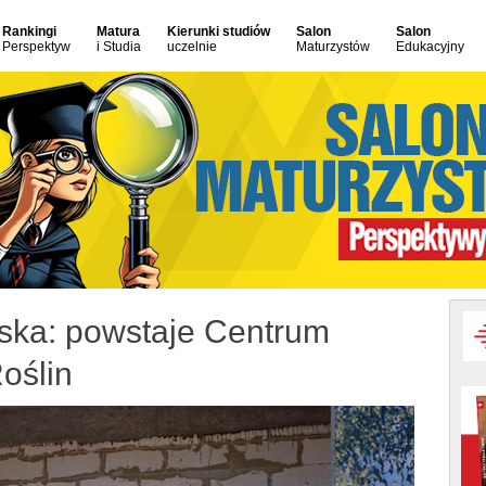
Rankingi
Matura
Kierunki studiów
Salon
Salon
Perspektyw
i Studia
uczelnie
Maturzystów
Edukacyjny
ska: powstaje Centrum
oślin