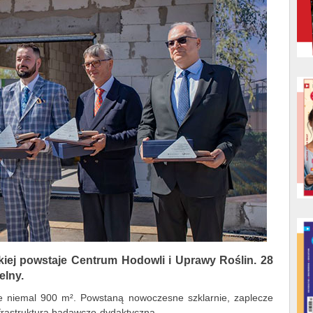
iej powstaje Centrum Hodowli i Uprawy Roślin. 28
elny.
ie niemal 900 m². Powstaną nowoczesne szklarnie, zaplecze
infrastruktura badawczo-dydaktyczna.