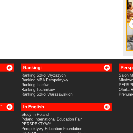
Rankingi
Persp
Ranking Szkół Wyższych
Salon 
Ranking MBA Perspektywy
Międzyn
Ranking Liceów
PERSP
Ranking Techników
Oferta 
Ranking Szkół Warszawskich
Prenume
y”
In English
Study in Poland
Poland International Education Fair
PERSPEKTYWY
Perspektywy Education Foundation