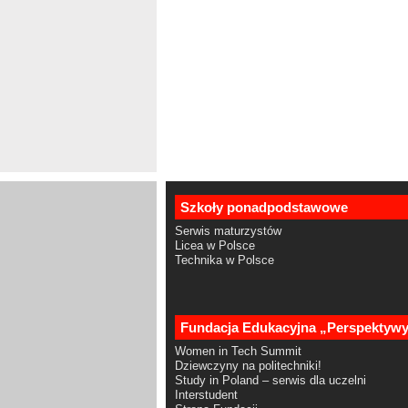
Szkoły ponadpodstawowe
Serwis maturzystów
Licea w Polsce
Technika w Polsce
Fundacja Edukacyjna „Perspektyw
Women in Tech Summit
Dziewczyny na politechniki!
Study in Poland – serwis dla uczelni
Interstudent