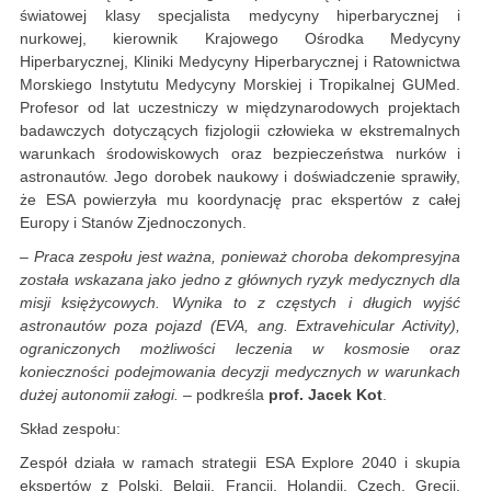
światowej klasy specjalista medycyny hiperbarycznej i
nurkowej, kierownik Krajowego Ośrodka Medycyny
Hiperbarycznej, Kliniki Medycyny Hiperbarycznej i Ratownictwa
Morskiego Instytutu Medycyny Morskiej i Tropikalnej GUMed.
Profesor od lat uczestniczy w międzynarodowych projektach
badawczych dotyczących fizjologii człowieka w ekstremalnych
warunkach środowiskowych oraz bezpieczeństwa nurków i
astronautów. Jego dorobek naukowy i doświadczenie sprawiły,
że ESA powierzyła mu koordynację prac ekspertów z całej
Europy i Stanów Zjednoczonych.
– Praca zespołu jest ważna, ponieważ choroba dekompresyjna
została wskazana jako jedno z głównych ryzyk medycznych dla
misji księżycowych. Wynika to z częstych i długich wyjść
astronautów poza pojazd (EVA, ang. Extravehicular Activity),
ograniczonych możliwości leczenia w kosmosie oraz
konieczności podejmowania decyzji medycznych w warunkach
dużej autonomii załogi.
– podkreśla
prof. Jacek Kot
.
Skład zespołu:
Zespół działa w ramach strategii ESA Explore 2040 i skupia
ekspertów z Polski, Belgii, Francji, Holandii, Czech, Grecji,