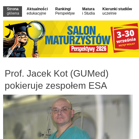
Strona
Aktualności
Rankingi
Matura
Kierunki studiów
główna
edukacyjne
Perspektyw
i Studia
uczelnie
Prof. Jacek Kot (GUMed)
pokieruje zespołem ESA