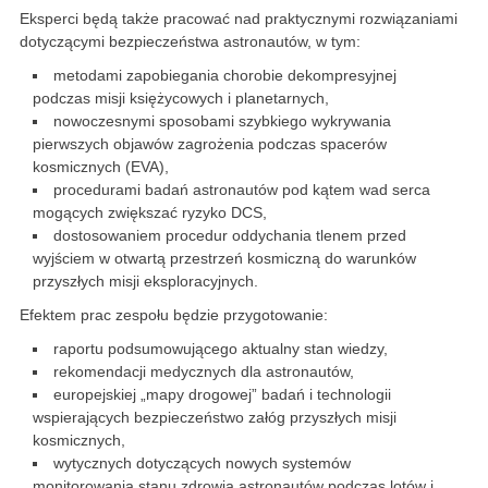
Eksperci będą także pracować nad praktycznymi rozwiązaniami
dotyczącymi bezpieczeństwa astronautów, w tym:
metodami zapobiegania chorobie dekompresyjnej
podczas misji księżycowych i planetarnych,
nowoczesnymi sposobami szybkiego wykrywania
pierwszych objawów zagrożenia podczas spacerów
kosmicznych (EVA),
procedurami badań astronautów pod kątem wad serca
mogących zwiększać ryzyko DCS,
dostosowaniem procedur oddychania tlenem przed
wyjściem w otwartą przestrzeń kosmiczną do warunków
przyszłych misji eksploracyjnych.
Efektem prac zespołu będzie przygotowanie:
raportu podsumowującego aktualny stan wiedzy,
rekomendacji medycznych dla astronautów,
europejskiej „mapy drogowej” badań i technologii
wspierających bezpieczeństwo załóg przyszłych misji
kosmicznych,
wytycznych dotyczących nowych systemów
monitorowania stanu zdrowia astronautów podczas lotów i