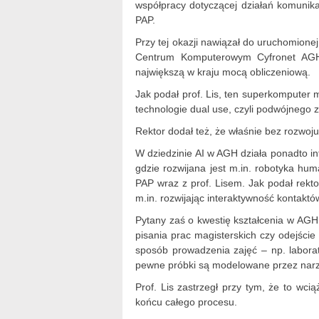
współpracy dotyczącej działań komunik
PAP.
Przy tej okazji nawiązał do uruchomionej
Centrum Komputerowym Cyfronet AGH
największą w kraju mocą obliczeniową.
Jak podał prof. Lis, ten superkomputer 
technologie dual use, czyli podwójnego 
Rektor dodał też, że właśnie bez rozwoju
W dziedzinie AI w AGH działa ponadto in
gdzie rozwijana jest m.in. robotyka hum
PAP wraz z prof. Lisem. Jak podał rekto
m.in. rozwijając interaktywność kontaktó
Pytany zaś o kwestię kształcenia w AGH
pisania prac magisterskich czy odejście
sposób prowadzenia zajęć – np. laborat
pewne próbki są modelowane przez narz
Prof. Lis zastrzegł przy tym, że to wcią
końcu całego procesu.