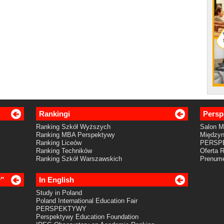
Rankingi
Persp
Ranking Szkół Wyższych
Salon 
Ranking MBA Perspektywy
Międzyn
Ranking Liceów
PERSP
Ranking Techników
Oferta 
Ranking Szkół Warszawskich
Prenume
y”
In English
Study in Poland
Poland International Education Fair
PERSPEKTYWY
Perspektywy Education Foundation