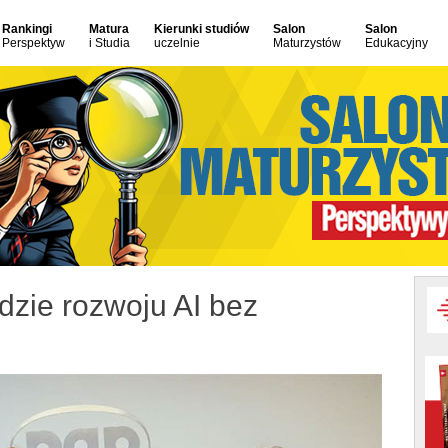
Rankingi
Matura
Kierunki studiów
Salon
Salon
Perspektyw
i Studia
uczelnie
Maturzystów
Edukacyjny
dzie rozwoju AI bez