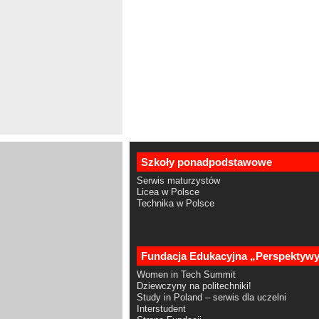
Szkoły ponadpodstawowe
Serwis maturzystów
Licea w Polsce
Technika w Polsce
Fundacja Edukacyjna „Perspektyw
Women in Tech Summit
Dziewczyny na politechniki!
Study in Poland – serwis dla uczelni
Interstudent