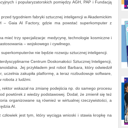
acyjnych i popularyzatorskich pomiędzy AGH, PAP i Fundacją
 przed tygodniem fabryki sztucznej inteligencji w Akademickim
 – Gaia AI Factory, gdzie ma powstać superkomputer z
ma mieć trzy specjalizacje: medycynę, technologie kosmiczne i
zastosowania – wojskowego i cywilnego.
 superkomputerów nie będzie rozwoju sztucznej inteligencji.
terdyscyplinarne Centrum Doskonałości Sztucznej Inteligencji,
anoidalna. Jej przykładem jest robot Barbara, który odwiedził
r, uczelnia zakupiła platformę, a teraz rozbudowuje software,
w robota z ludźmi.
, rektor wskazał na zmianę podejścia np. do samego procesu
 od powtórek z wiedzy podstawowej. Dodał, że zmienił się też
oria organizowane są również w wirtualnej rzeczywistości, a
ędzia AI.
ż człowiek jest tym, który wyciąga wnioski i stawia kropkę na