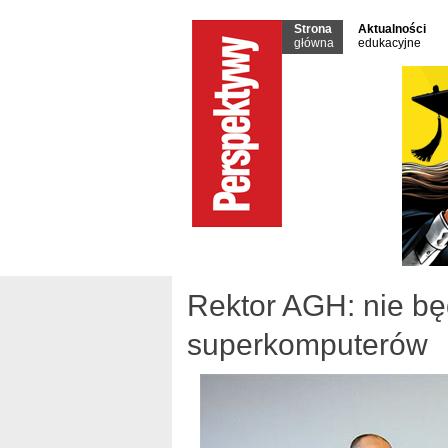
Strona
Aktualności
główna
edukacyjne
Rektor AGH: nie bę
superkomputerów