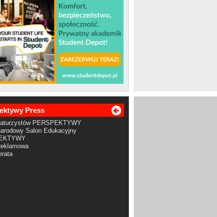
ektywy Press
Maturzystów PERSPEKTYWY
arodowy Salon Edukacyjny
EKTYWY
Reklamowa
rata