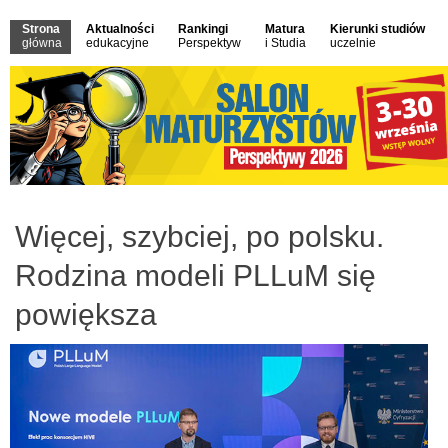
Strona
Aktualności
Rankingi
Matura
Kierunki studiów
główna
edukacyjne
Perspektyw
i Studia
uczelnie
Więcej, szybciej, po polsku.
Rodzina modeli PLLuM się
powiększa