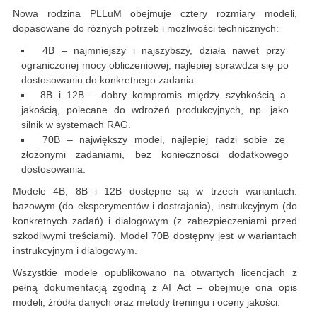
Nowa rodzina PLLuM obejmuje cztery rozmiary modeli,
dopasowane do różnych potrzeb i możliwości technicznych:
4B – najmniejszy i najszybszy, działa nawet przy
ograniczonej mocy obliczeniowej, najlepiej sprawdza się po
dostosowaniu do konkretnego zadania.
8B i 12B – dobry kompromis między szybkością a
jakością, polecane do wdrożeń produkcyjnych, np. jako
silnik w systemach RAG.
70B – największy model, najlepiej radzi sobie ze
złożonymi zadaniami, bez konieczności dodatkowego
dostosowania.
Modele 4B, 8B i 12B dostępne są w trzech wariantach:
bazowym (do eksperymentów i dostrajania), instrukcyjnym (do
konkretnych zadań) i dialogowym (z zabezpieczeniami przed
szkodliwymi treściami). Model 70B dostępny jest w wariantach
instrukcyjnym i dialogowym.
Wszystkie modele opublikowano na otwartych licencjach z
pełną dokumentacją zgodną z AI Act – obejmuje ona opis
modeli, źródła danych oraz metody treningu i oceny jakości.