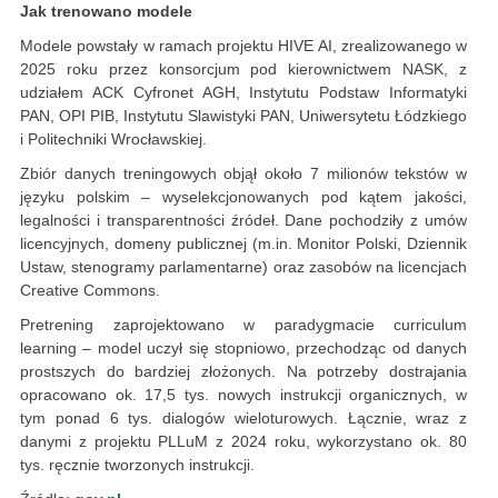
Jak trenowano modele
Modele powstały w ramach projektu HIVE AI, zrealizowanego w
2025 roku przez konsorcjum pod kierownictwem NASK, z
udziałem ACK Cyfronet AGH, Instytutu Podstaw Informatyki
PAN, OPI PIB, Instytutu Slawistyki PAN, Uniwersytetu Łódzkiego
i Politechniki Wrocławskiej.
Zbiór danych treningowych objął około 7 milionów tekstów w
języku polskim – wyselekcjonowanych pod kątem jakości,
legalności i transparentności źródeł. Dane pochodziły z umów
licencyjnych, domeny publicznej (m.in. Monitor Polski, Dziennik
Ustaw, stenogramy parlamentarne) oraz zasobów na licencjach
Creative Commons.
Pretrening zaprojektowano w paradygmacie curriculum
learning – model uczył się stopniowo, przechodząc od danych
prostszych do bardziej złożonych. Na potrzeby dostrajania
opracowano ok. 17,5 tys. nowych instrukcji organicznych, w
tym ponad 6 tys. dialogów wieloturowych. Łącznie, wraz z
danymi z projektu PLLuM z 2024 roku, wykorzystano ok. 80
tys. ręcznie tworzonych instrukcji.