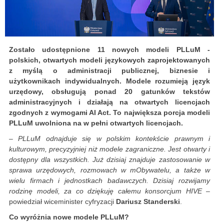
Zostało udostępnione 11 nowych modeli PLLuM -
polskich, otwartych modeli językowych zaprojektowanych
z myślą o administracji publicznej, biznesie i
użytkownikach indywidualnych. Modele rozumieją język
urzędowy, obsługują ponad 20 gatunków tekstów
administracyjnych i działają na otwartych licencjach
zgodnych z wymogami AI Act. To największa porcja modeli
PLLuM uwolniona na w pełni otwartych licencjach.
– PLLuM odnajduje się w polskim kontekście prawnym i
kulturowym, precyzyjniej niż modele zagraniczne. Jest otwarty i
dostępny dla wszystkich. Już dzisiaj znajduje zastosowanie w
sprawa urzędowych, rozmowach w mObywatelu, a także w
wielu firmach i jednostkach badawczych. Dzisiaj rozwijamy
rodzinę modeli, za co dziękuję całemu konsorcjum HIVE
–
powiedział wiceminister cyfryzacji
Dariusz Standerski
.
Co wyróżnia nowe modele PLLuM?