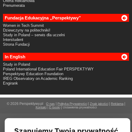
Oferta Reklamowa
Prenumerata
Fundacja Edukacyjna „Perspektywy”
Women in Tech Summit
Dziewczyny na politechniki!
Study in Poland – serwis dla uczelni
Interstudent
Strona Fundacji
In English
Study in Poland
Poland International Education Fair PERSPEKTYWY
Perspektywy Education Foundation
IREG Observatory on Academic Ranking
Engirank
© 2026 Perspektywy.pl
|
|
|
|
O nas
Polityka Prywatności
Znak jakości
Reklama
|
|
Kontakt
E-booki
Ustawienia prywatności
Szanujemy Twoją prywatność