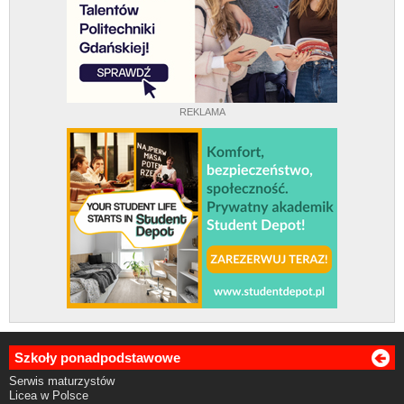
REKLAMA
Szkoły ponadpodstawowe
Serwis maturzystów
Licea w Polsce