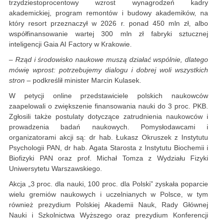
trzydziestoprocentowy wzrost wynagrodzeń kadry
akademickiej, program remontów i budowy akademików, na
który resort przeznaczył w 2026 r. ponad 450 mln zł, albo
współfinansowanie wartej 300 mln zł fabryki sztucznej
inteligencji Gaia AI Factory w Krakowie.
– Rząd i środowisko naukowe muszą działać wspólnie, dlatego
mówię wprost: potrzebujemy dialogu i dobrej woli wszystkich
stron
– podkreślił minister Marcin Kulasek.
W petycji online przedstawiciele polskich naukowców
zaapelowali o zwiększenie finansowania nauki do 3 proc. PKB.
Zgłosili także postulaty dotyczące zatrudnienia naukowców i
prowadzenia badań naukowych. Pomysłodawcami i
organizatorami akcji są: dr hab. Łukasz Okruszek z Instytutu
Psychologii PAN, dr hab. Agata Starosta z Instytutu Biochemii i
Biofizyki PAN oraz prof. Michał Tomza z Wydziału Fizyki
Uniwersytetu Warszawskiego.
Akcja „3 proc. dla nauki, 100 proc. dla Polski” zyskała poparcie
wielu gremiów naukowych i uczelnianych w Polsce, w tym
również prezydium Polskiej Akademii Nauk, Rady Głównej
Nauki i Szkolnictwa Wyższego oraz prezydium Konferencji