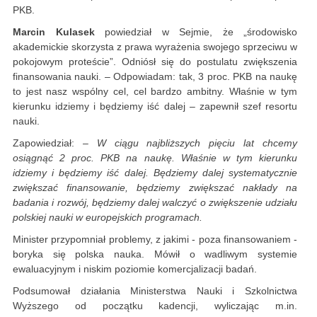
PKB.
Marcin Kulasek
powiedział w Sejmie, że „środowisko
akademickie skorzysta z prawa wyrażenia swojego sprzeciwu w
pokojowym proteście”. Odniósł się do postulatu zwiększenia
finansowania nauki. – Odpowiadam: tak, 3 proc. PKB na naukę
to jest nasz wspólny cel, cel bardzo ambitny. Właśnie w tym
kierunku idziemy i będziemy iść dalej – zapewnił szef resortu
nauki.
Zapowiedział:
– W ciągu najbliższych pięciu lat chcemy
osiągnąć 2 proc. PKB na naukę. Właśnie w tym kierunku
idziemy i będziemy iść dalej. Będziemy dalej systematycznie
zwiększać finansowanie, będziemy zwiększać nakłady na
badania i rozwój, będziemy dalej walczyć o zwiększenie udziału
polskiej nauki w europejskich programach.
Minister przypomniał problemy, z jakimi - poza finansowaniem -
boryka się polska nauka. Mówił o wadliwym systemie
ewaluacyjnym i niskim poziomie komercjalizacji badań.
Podsumował działania Ministerstwa Nauki i Szkolnictwa
Wyższego od początku kadencji, wyliczając m.in.