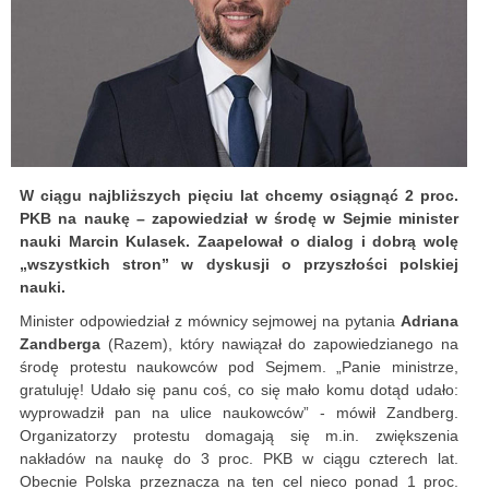
W ciągu najbliższych pięciu lat chcemy osiągnąć 2 proc.
PKB na naukę – zapowiedział w środę w Sejmie minister
nauki Marcin Kulasek. Zaapelował o dialog i dobrą wolę
„wszystkich stron” w dyskusji o przyszłości polskiej
nauki.
Minister odpowiedział z mównicy sejmowej na pytania
Adriana
Zandberga
(Razem), który nawiązał do zapowiedzianego na
środę protestu naukowców pod Sejmem. „Panie ministrze,
gratuluję! Udało się panu coś, co się mało komu dotąd udało:
wyprowadził pan na ulice naukowców” - mówił Zandberg.
Organizatorzy protestu domagają się m.in. zwiększenia
nakładów na naukę do 3 proc. PKB w ciągu czterech lat.
Obecnie Polska przeznacza na ten cel nieco ponad 1 proc.