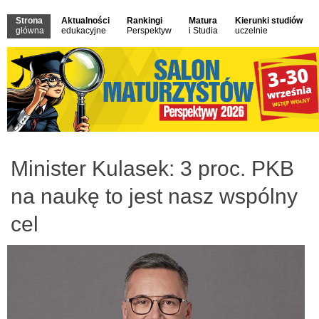
Strona
Aktualności
Rankingi
Matura
Kierunki studiów
główna
edukacyjne
Perspektyw
i Studia
uczelnie
Minister Kulasek: 3 proc. PKB
na naukę to jest nasz wspólny
cel