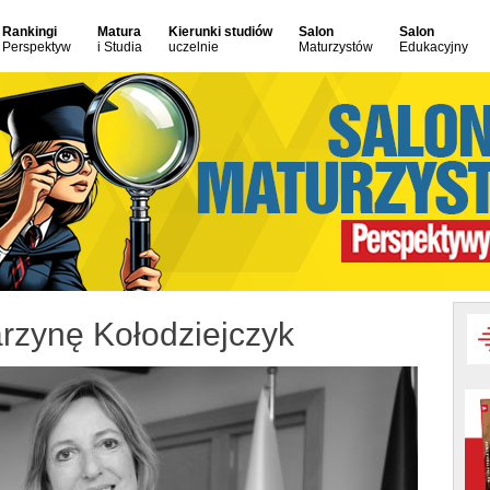
Rankingi
Matura
Kierunki studiów
Salon
Salon
Perspektyw
i Studia
uczelnie
Maturzystów
Edukacyjny
rzynę Kołodziejczyk