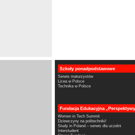
Szkoły ponadpodstawowe
Serwis maturzystów
Licea w Polsce
Technika w Polsce
Fundacja Edukacyjna „Perspektyw
Women in Tech Summit
Dziewczyny na politechniki!
Study in Poland – serwis dla uczelni
Interstudent