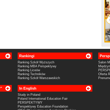
Rankingi
Persp
Ranking Szkół Wyższych
Salon 
Ranking MBA Perspektywy
Międzyn
Ranking Liceów
PERSP
Ranking Techników
Oferta 
Ranking Szkół Warszawskich
Prenume
y”
In English
Study in Poland
Poland International Education Fair
PERSPEKTYWY
Perspektywy Education Foundation