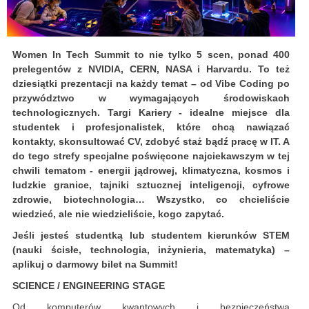
Women In Tech Summit to nie tylko 5 scen, ponad 400
prelegentów z NVIDIA, CERN, NASA i Harvardu. To też
dziesiątki prezentacji na każdy temat – od Vibe Coding po
przywództwo w wymagających środowiskach
technologicznych. Targi Kariery - idealne miejsce dla
studentek i profesjonalistek, które chcą nawiązać
kontakty, skonsultować CV, zdobyć staż bądź pracę w IT. A
do tego strefy specjalne poświęcone najciekawszym w tej
chwili tematom - energii jądrowej, klimatyczna, kosmos i
ludzkie granice, tajniki sztucznej inteligencji, cyfrowe
zdrowie, biotechnologia… Wszystko, co chcieliście
wiedzieć, ale nie wiedzieliście, kogo zapytać.
Jeśli jesteś studentką lub studentem kierunków STEM
(nauki ścisłe, technologia, inżynieria, matematyka) –
aplikuj o darmowy bilet na Summit!
SCIENCE / ENGINEERING STAGE
Od komputerów kwantowych i bezpieczeństwa