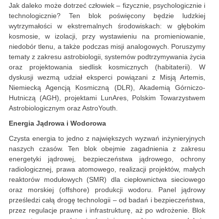
Jak daleko może dotrzeć człowiek – fizycznie, psychologicznie i
technologicznie? Ten blok poświęcony będzie ludzkiej
wytrzymałości w ekstremalnych środowiskach: w głębokim
kosmosie, w izolacji, przy wystawieniu na promieniowanie,
niedobór tlenu, a także podczas misji analogowych. Poruszymy
tematy z zakresu astrobiologii, systemów podtrzymywania życia
oraz projektowania siedlisk kosmicznych (habitaterii). W
dyskusji wezmą udział eksperci powiązani z Misją Artemis,
Niemiecką Agencją Kosmiczną (DLR), Akademią Górniczo-
Hutniczą (AGH), projektami LunAres, Polskim Towarzystwem
Astrobiologicznym oraz AstroYouth.
Energia Jądrowa i Wodorowa
Czysta energia to jedno z największych wyzwań inżynieryjnych
naszych czasów. Ten blok obejmie zagadnienia z zakresu
energetyki jądrowej, bezpieczeństwa jądrowego, ochrony
radiologicznej, prawa atomowego, realizacji projektów, małych
reaktorów modułowych (SMR) dla ciepłownictwa sieciowego
oraz morskiej (offshore) produkcji wodoru. Panel jądrowy
prześledzi całą drogę technologii – od badań i bezpieczeństwa,
przez regulacje prawne i infrastrukturę, aż po wdrożenie. Blok