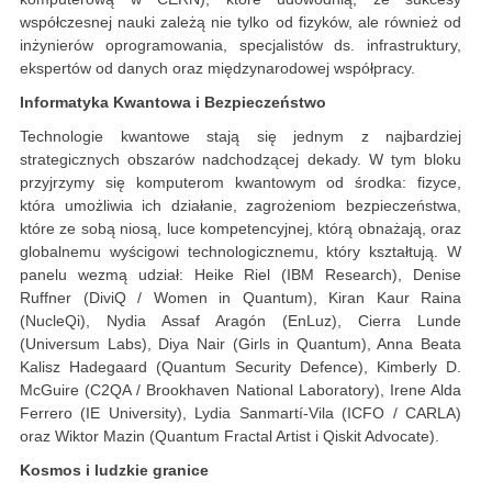
współczesnej nauki zależą nie tylko od fizyków, ale również od
inżynierów oprogramowania, specjalistów ds. infrastruktury,
ekspertów od danych oraz międzynarodowej współpracy.
Informatyka Kwantowa i Bezpieczeństwo
Technologie kwantowe stają się jednym z najbardziej
strategicznych obszarów nadchodzącej dekady. W tym bloku
przyjrzymy się komputerom kwantowym od środka: fizyce,
która umożliwia ich działanie, zagrożeniom bezpieczeństwa,
które ze sobą niosą, luce kompetencyjnej, którą obnażają, oraz
globalnemu wyścigowi technologicznemu, który kształtują. W
panelu wezmą udział: Heike Riel (IBM Research), Denise
Ruffner (DiviQ / Women in Quantum), Kiran Kaur Raina
(NucleQi), Nydia Assaf Aragón (EnLuz), Cierra Lunde
(Universum Labs), Diya Nair (Girls in Quantum), Anna Beata
Kalisz Hadegaard (Quantum Security Defence), Kimberly D.
McGuire (C2QA / Brookhaven National Laboratory), Irene Alda
Ferrero (IE University), Lydia Sanmartí-Vila (ICFO / CARLA)
oraz Wiktor Mazin (Quantum Fractal Artist i Qiskit Advocate).
Kosmos i ludzkie granice