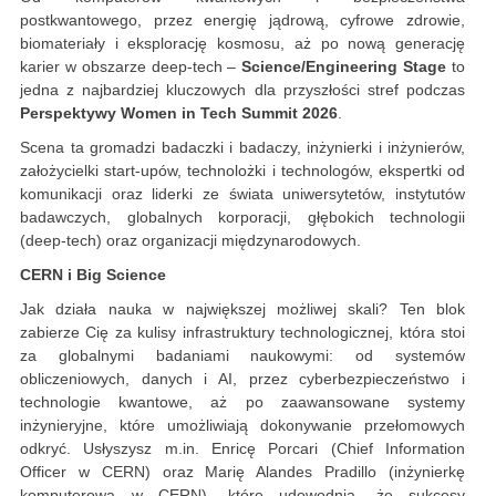
postkwantowego, przez energię jądrową, cyfrowe zdrowie,
biomateriały i eksplorację kosmosu, aż po nową generację
karier w obszarze deep-tech –
Science/Engineering Stage
to
jedna z najbardziej kluczowych dla przyszłości stref podczas
Perspektywy Women in Tech Summit 2026
.
Scena ta gromadzi badaczki i badaczy, inżynierki i inżynierów,
założycielki start-upów, technolożki i technologów, ekspertki od
komunikacji oraz liderki ze świata uniwersytetów, instytutów
badawczych, globalnych korporacji, głębokich technologii
(deep-tech) oraz organizacji międzynarodowych.
CERN i Big Science
Jak działa nauka w największej możliwej skali? Ten blok
zabierze Cię za kulisy infrastruktury technologicznej, która stoi
za globalnymi badaniami naukowymi: od systemów
obliczeniowych, danych i AI, przez cyberbezpieczeństwo i
technologie kwantowe, aż po zaawansowane systemy
inżynieryjne, które umożliwiają dokonywanie przełomowych
odkryć. Usłyszysz m.in. Enricę Porcari (Chief Information
Officer w CERN) oraz Marię Alandes Pradillo (inżynierkę
komputerową w CERN), które udowodnią, że sukcesy