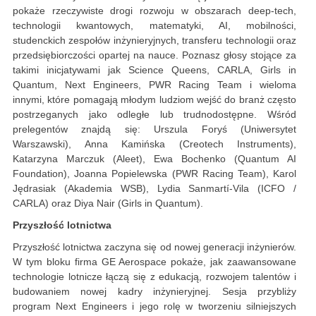
pokaże rzeczywiste drogi rozwoju w obszarach deep-tech,
technologii kwantowych, matematyki, AI, mobilności,
studenckich zespołów inżynieryjnych, transferu technologii oraz
przedsiębiorczości opartej na nauce. Poznasz głosy stojące za
takimi inicjatywami jak Science Queens, CARLA, Girls in
Quantum, Next Engineers, PWR Racing Team i wieloma
innymi, które pomagają młodym ludziom wejść do branż często
postrzeganych jako odległe lub trudnodostępne. Wśród
prelegentów znajdą się: Urszula Foryś (Uniwersytet
Warszawski), Anna Kamińska (Creotech Instruments),
Katarzyna Marczuk (Aleet), Ewa Bochenko (Quantum AI
Foundation), Joanna Popielewska (PWR Racing Team), Karol
Jędrasiak (Akademia WSB), Lydia Sanmartí-Vila (ICFO /
CARLA) oraz Diya Nair (Girls in Quantum).
Przyszłość lotnictwa
Przyszłość lotnictwa zaczyna się od nowej generacji inżynierów.
W tym bloku firma GE Aerospace pokaże, jak zaawansowane
technologie lotnicze łączą się z edukacją, rozwojem talentów i
budowaniem nowej kadry inżynieryjnej. Sesja przybliży
program Next Engineers i jego rolę w tworzeniu silniejszych