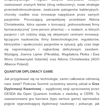
zastosowań znanych leków (drug rediscovery), nowe strategie
przeciwdrobnoustrojowe, zwalczanie patogenów bakteryjnych,
choroby rzadkie oraz innowacje napędzane przez samych
pacjentów. Poruszającą perspektywę przedstawi Aldona
Chmielewska, która opowie o koncepcji „jednoosobowej firmy
farmaceutycznej” (one-person pharma) – o realiach, w których
pacjenci i ich rodziny stają się aktywnymi centrami innowacji,
łączącymi naukowców, firmy biotechnologiczne, regulatorów,
klinicystów i społeczności pacjentów w sytuacji, gdy czas staje
się najcenniejszym i najbardziej deficytowym zasobem.
Wystąpią: Joanna Lipner (Pikralida), Magdalena Płotka i Ewa
Wons (Uniwersytet Gdański) oraz Aldona Chmielewska (AGO
Alliance Poland).
QUANTUM DIPLOMACY GAME
Jak przygotować się na technologie, zanim całkowicie odmienią
nasz świat? Podczas Summit uczestnicy wezmą udział w
Grze
Dyplomacji Kwantowej
– wyjątkowej sesji opracowanej przez
GESDA dla Open Quantum Institute z siedzibą w CERN. Ta
zaawansowana gra karciana (typu serious game) wprowadza
pojęcie wyprzedzającej dyplomacji naukowej i pokazuje, jak