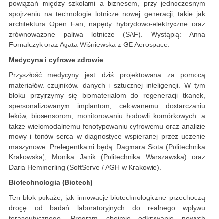
powiązań między szkołami a biznesem, przy jednoczesnym
spojrzeniu na technologie lotnicze nowej generacji, takie jak
architektura Open Fan, napędy hybrydowo-elektryczne oraz
zrównoważone paliwa lotnicze (SAF). Wystąpią: Anna
Fornalczyk oraz Agata Wiśniewska z GE Aerospace.
Medycyna i cyfrowe zdrowie
Przyszłość medycyny jest dziś projektowana za pomocą
materiałów, czujników, danych i sztucznej inteligencji. W tym
bloku przyjrzymy się biomateriałom do regeneracji tkanek,
spersonalizowanym implantom, celowanemu dostarczaniu
leków, biosensorom, monitorowaniu hodowli komórkowych, a
także wielomodalnemu fenotypowaniu cyfrowemu oraz analizie
mowy i tonów serca w diagnostyce wspieranej przez uczenie
maszynowe. Prelegentkami będą: Dagmara Słota (Politechnika
Krakowska), Monika Janik (Politechnika Warszawska) oraz
Daria Hemmerling (SoftServe / AGH w Krakowie).
Biotechnologia (Biotech)
Ten blok pokaże, jak innowacje biotechnologiczne przechodzą
drogę od badań laboratoryjnych do realnego wpływu
terapeutycznego. Program obejmie odkrywanie nowych