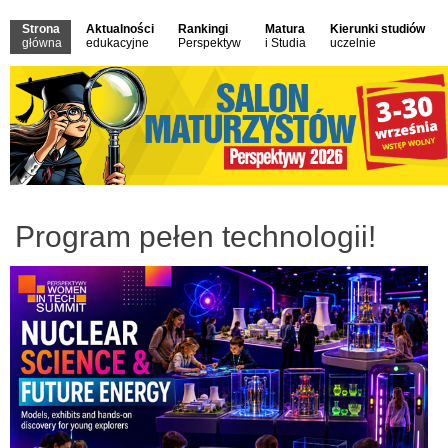
Strona
Aktualności
Rankingi
Matura
Kierunki studiów
główna
edukacyjne
Perspektyw
i Studia
uczelnie
Program pełen technologii!