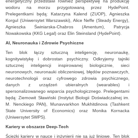
energetyczny przedstawi również perspektywę na produkcję
wodoru na morzu przygotowaną przez HydePoint.
Prelegentkami będą: Katarzyna Kalend (ZUOP), Agnieszka
Korgul (Uniwersytet Warszawski), Alice Neffe (Steady Energy),
Agnieszka Świniarska-Chabros (Amentum), Patrycja
Nowakowska (KKG Legal) oraz Elin Steinsland (HydePoint).
AI, Neuronauka i Zdrowie Psychiczne
Ten blok łączy sztuczną inteligencję, neuronaukę,
kognitywistykę i dobrostan psychiczny. Odkryjemy tajniki
sztucznej inteligencji inspirowanej biologicznie, sieci
neuronowych, neuronauki obliczeniowej, błędów poznawczych,
neurotechnologii oraz cyfrowego zdrowia psychicznego,
danych z urządzeń ubieralnych (wearables) i
spersonalizowanego wsparcia psychologicznego. Prelegentami
będą: Ziemowit Sławiński (Instytut Biologii Doświadczalnej im.
M. Nenckiego PAN), Munavvarkhon Mukhitdinova (Tashkent
State University of Economics) oraz Monika Kornacka
(Uniwersytet SWPS).
Kariery w obszarze Deep-Tech
Ścieżki kariery w nauce i inżynierii nie są już liniowe. Ten blok