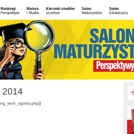
Rankingi
Matura
Kierunki studiów
Salon
Salon
Perspektyw
i Studia
uczelnie
Maturzystów
Edukacyjny
 2014
ing_tech_ogolny.php]}