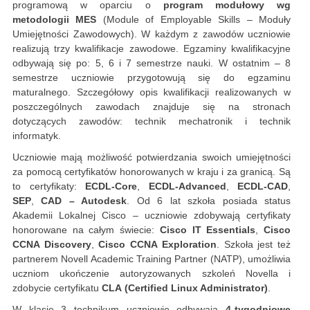
programową w oparciu o
program modułowy wg
metodologii MES
(Module of Employable Skills – Moduły
Umiejętności Zawodowych). W każdym z zawodów uczniowie
realizują trzy kwalifikacje zawodowe. Egzaminy kwalifikacyjne
odbywają się po: 5, 6 i 7 semestrze nauki. W ostatnim – 8
semestrze uczniowie przygotowują się do egzaminu
maturalnego. Szczegółowy opis kwalifikacji realizowanych w
poszczególnych zawodach znajduje się na stronach
dotyczących zawodów: technik mechatronik i technik
informatyk.
Uczniowie mają możliwość potwierdzania swoich umiejętności
za pomocą certyfikatów honorowanych w kraju i za granicą. Są
to certyfikaty:
ECDL-Core
,
ECDL-Advanced
,
ECDL-CAD
,
SEP
,
CAD – Autodesk
. Od 6 lat szkoła posiada status
Akademii Lokalnej Cisco – uczniowie zdobywają certyfikaty
honorowane na całym świecie:
Cisco IT Essentials
,
Cisco
CCNA Discovery
,
Cisco CCNA Exploration
. Szkoła jest też
partnerem Novell Academic Training Partner (NATP), umożliwia
uczniom ukończenie autoryzowanych szkoleń Novella i
zdobycie certyfikatu
CLA
(Certified Linux Administrator)
.
W klasie 3 technikum uczniowie odbywają
4-tygodniowe