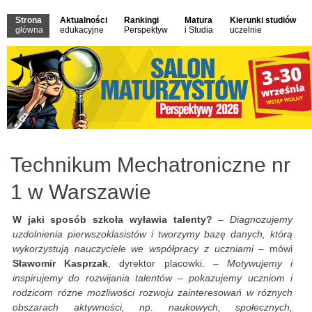
Strona
Aktualności
Rankingi
Matura
Kierunki studiów
główna
edukacyjne
Perspektyw
i Studia
uczelnie
Technikum Mechatroniczne nr
1 w Warszawie
W jaki sposób szkoła wyławia talenty?
–
Diagnozujemy
uzdolnienia pierwszoklasistów i tworzymy bazę danych, którą
wykorzystują nauczyciele we współpracy z uczniami
– mówi
Sławomir Kasprzak
, dyrektor placowki. –
Motywujemy i
inspirujemy do rozwijania talentów – pokazujemy uczniom i
rodzicom różne możliwości rozwoju zainteresowań w różnych
obszarach aktywności, np. naukowych, społecznych,