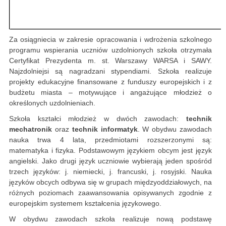
Za osiągniecia w zakresie opracowania i wdrożenia szkolnego
programu wspierania uczniów uzdolnionych szkoła otrzymała
Certyfikat Prezydenta m. st. Warszawy WARSA i SAWY.
Najzdolniejsi są nagradzani stypendiami. Szkoła realizuje
projekty edukacyjne finansowane z funduszy europejskich i z
budżetu miasta – motywujące i angażujące młodzież o
określonych uzdolnieniach.
Szkoła kształci młodzież w dwóch zawodach:
technik
mechatronik
oraz
technik informatyk
. W obydwu zawodach
nauka trwa 4 lata, przedmiotami rozszerzonymi są:
matematyka i fizyka. Podstawowym językiem obcym jest język
angielski. Jako drugi język uczniowie wybierają jeden spośród
trzech języków: j. niemiecki, j. francuski, j. rosyjski. Nauka
języków obcych odbywa się w grupach międzyoddziałowych, na
różnych poziomach zaawansowania opisywanych zgodnie z
europejskim systemem kształcenia językowego.
W obydwu zawodach szkoła realizuje nową podstawę