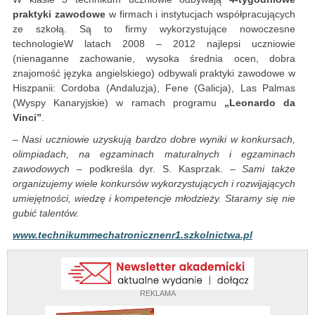
praktyki zawodowe
w firmach i instytucjach współpracujących
ze szkołą. Są to firmy wykorzystujące nowoczesne
technologieW latach 2008 – 2012 najlepsi uczniowie
(nienaganne zachowanie, wysoka średnia ocen, dobra
znajomość języka angielskiego) odbywali praktyki zawodowe w
Hiszpanii: Cordoba (Andaluzja), Fene (Galicja), Las Palmas
(Wyspy Kanaryjskie) w ramach programu
„Leonardo da
Vinci”
.
–
Nasi uczniowie uzyskują bardzo dobre wyniki w konkursach,
olimpiadach, na egzaminach maturalnych i egzaminach
zawodowych
– podkreśla dyr. S. Kasprzak. –
Sami także
organizujemy wiele konkursów wykorzystujących i rozwijających
umiejętności, wiedzę i kompetencje młodzieży. Staramy się nie
gubić talentów.
www.technikummechatronicznenr1.szkolnictwa.pl
REKLAMA