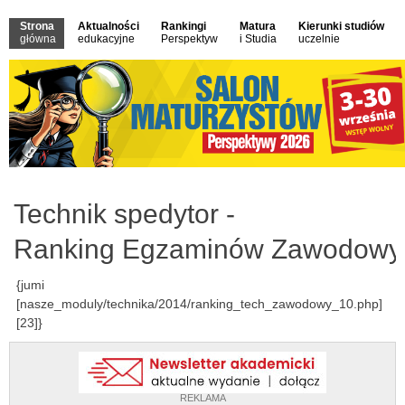
Strona
Aktualności
Rankingi
Matura
Kierunki studiów
główna
edukacyjne
Perspektyw
i Studia
uczelnie
Technik spedytor -
Ranking Egzaminów Zawodowy
{jumi
[nasze_moduly/technika/2014/ranking_tech_zawodowy_10.php]
[23]}
REKLAMA