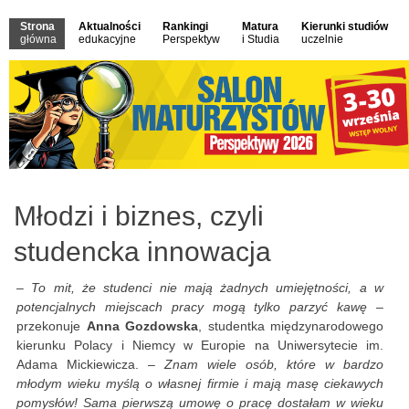
Strona
Aktualności
Rankingi
Matura
Kierunki studiów
główna
edukacyjne
Perspektyw
i Studia
uczelnie
Młodzi i biznes, czyli
studencka innowacja
–
To mit, że studenci nie mają żadnych umiejętności, a w
potencjalnych miejscach pracy mogą tylko parzyć kawę
–
przekonuje
Anna Gozdowska
, studentka międzynarodowego
kierunku Polacy i Niemcy w Europie na Uniwersytecie im.
Adama Mickiewicza. –
Znam wiele osób, które w bardzo
młodym wieku myślą o własnej firmie i mają masę ciekawych
pomysłów! Sama pierwszą umowę o pracę dostałam w wieku