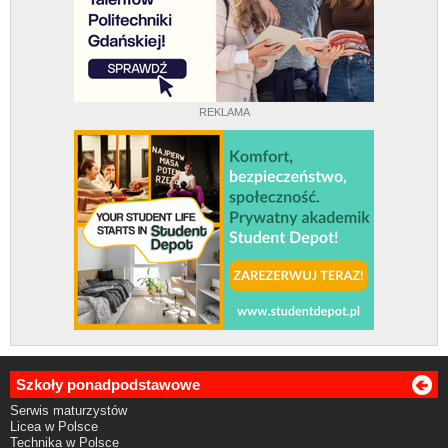
REKLAMA
Szkoły ponadpodstawowe
Serwis maturzystów
Licea w Polsce
Technika w Polsce