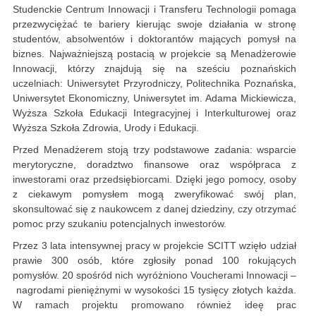
Studenckie Centrum Innowacji i Transferu Technologii pomaga
przezwyciężać te bariery kierując swoje działania w stronę
studentów, absolwentów i doktorantów mających pomysł na
biznes. Najważniejszą postacią w projekcie są Menadżerowie
Innowacji, którzy znajdują się na sześciu poznańskich
uczelniach: Uniwersytet Przyrodniczy, Politechnika Poznańska,
Uniwersytet Ekonomiczny, Uniwersytet im. Adama Mickiewicza,
Wyższa Szkoła Edukacji Integracyjnej i Interkulturowej oraz
Wyższa Szkoła Zdrowia, Urody i Edukacji.
Przed Menadżerem stoją trzy podstawowe zadania: wsparcie
merytoryczne, doradztwo finansowe oraz współpraca z
inwestorami oraz przedsiębiorcami. Dzięki jego pomocy, osoby
z ciekawym pomysłem mogą zweryfikować swój plan,
skonsultować się z naukowcem z danej dziedziny, czy otrzymać
pomoc przy szukaniu potencjalnych inwestorów.
Przez 3 lata intensywnej pracy w projekcie SCITT wzięło udział
prawie 300 osób, które zgłosiły ponad 100 rokujących
pomysłów. 20 spośród nich wyróżniono Voucherami Innowacji
–
nagrodami pieniężnymi w wysokości 15 tysięcy złotych każda.
W ramach projektu promowano również ideę prac