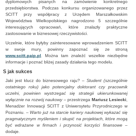
dyplomowych pisanych na zamówienie konkretnego
przedsiębiorstwa. Podczas konkursu organizowanego przez
SCITT przy współpracy z Urzędem Marszałkowskim
Województwa Wielkopolskiego nagrodzono 5 szczególnie
interesujących opracowań, które znalazły praktyczne
zastosowanie w biznesowej rzeczywistości.
Uczelnie, które byłyby zainteresowane wprowadzeniem SCITT
w swoje mury, powinny zapoznać się ze stroną
www.scitt.paip.pl
. Można tam znaleźć wszelkie niezbędne
informacje i poznać bliżej zasady działania tego modelu.
S jak sukces
Jaki jest klucz do biznesowego raju? –
Student (szczególnie
ostatniego roku) jako potencjalny doktorant czy pracownik
uczelni, powinien wystrzegać się strategii ukierunkowanej
wyłącznie na rozwój naukowy
– przestrzega
Mariusz Lesiecki
,
Menadżer Innowacji SCITT z Uniwersytetu Przyrodniczego w
Poznaniu. –
Warto już na starcie kariery naukowej wykazać się
pragmatycznym myśleniem i skupić na projektach, które mogą
być wdrażane w firmach i przynosić korzyści finansowe
–
dodaje.