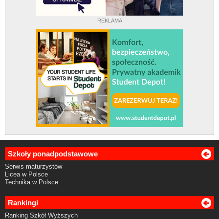
REKLAMA
Szkoły ponadpodstawowe
Serwis maturzystów
Licea w Polsce
Technika w Polsce
Rankingi
Ranking Szkół Wyższych