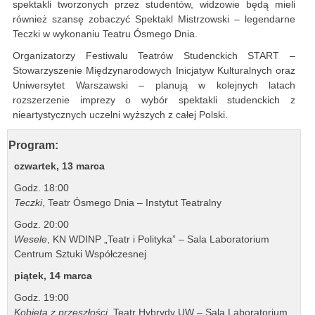
spektakli tworzonych przez studentów, widzowie będą mieli
również szansę zobaczyć Spektakl Mistrzowski – legendarne
Teczki w wykonaniu Teatru Ósmego Dnia.
Organizatorzy Festiwalu Teatrów Studenckich START –
Stowarzyszenie Międzynarodowych Inicjatyw Kulturalnych oraz
Uniwersytet Warszawski – planują w kolejnych latach
rozszerzenie imprezy o wybór spektakli studenckich z
nieartystycznych uczelni wyższych z całej Polski.
Program:
czwartek, 13 marca
Godz. 18:00
Teczki
, Teatr Ósmego Dnia – Instytut Teatralny
Godz. 20:00
Wesele
, KN WDINP „Teatr i Polityka” – Sala Laboratorium
Centrum Sztuki Współczesnej
piątek, 14 marca
Godz. 19:00
Kobieta z przeszłości
, Teatr Hybrydy UW – Sala Laboratorium