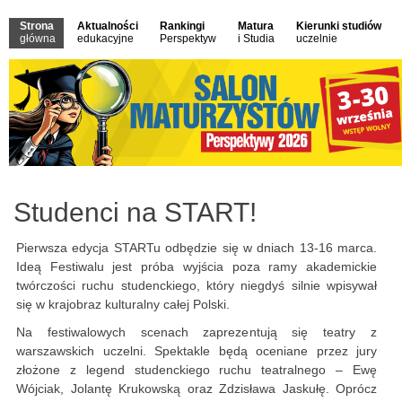
Strona
Aktualności
Rankingi
Matura
Kierunki studiów
główna
edukacyjne
Perspektyw
i Studia
uczelnie
Studenci na START!
Pierwsza edycja STARTu odbędzie się w dniach 13-16 marca.
Ideą Festiwalu jest próba wyjścia poza ramy akademickie
twórczości ruchu studenckiego, który niegdyś silnie wpisywał
się w krajobraz kulturalny całej Polski.
Na festiwalowych scenach zaprezentują się teatry z
warszawskich uczelni. Spektakle będą oceniane przez jury
złożone z legend studenckiego ruchu teatralnego – Ewę
Wójciak, Jolantę Krukowską oraz Zdzisława Jaskułę. Oprócz