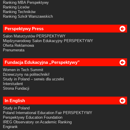
Ranking MBA Perspektywy
Ranking Liceów
Ranking Techników
Ranking Szkół Warszawskich
Perspektywy Press
Salon Maturzystów PERSPEKTYWY
Międzynarodowy Salon Edukacyjny PERSPEKTYWY
Oferta Reklamowa
Prenumerata
Fundacja Edukacyjna „Perspektywy”
Women in Tech Summit
Dziewczyny na politechniki!
Study in Poland – serwis dla uczelni
Interstudent
Strona Fundacji
In English
Study in Poland
Poland International Education Fair PERSPEKTYWY
Perspektywy Education Foundation
IREG Observatory on Academic Ranking
Engirank