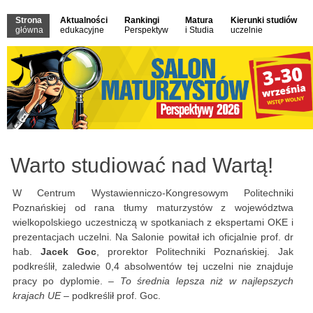
Strona
Aktualności
Rankingi
Matura
Kierunki studiów
główna
edukacyjne
Perspektyw
i Studia
uczelnie
Warto studiować nad Wartą!
W Centrum Wystawienniczo-Kongresowym Politechniki
Poznańskiej od rana tłumy maturzystów z województwa
wielkopolskiego uczestniczą w spotkaniach z ekspertami OKE i
prezentacjach uczelni. Na Salonie powitał ich oficjalnie prof. dr
hab.
Jacek Goc
, prorektor Politechniki Poznańskiej. Jak
podkreślił, zaledwie 0,4 absolwentów tej uczelni nie znajduje
pracy po dyplomie. –
To średnia lepsza niż w najlepszych
krajach UE
– podkreślił prof. Goc.