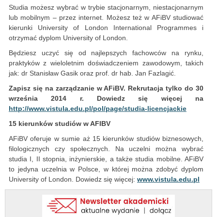
Studia możesz wybrać w trybie stacjonarnym, niestacjonarnym
lub mobilnym – przez internet. Możesz też w AFiBV studiować
kierunki University of London International Programmes i
otrzymać dyplom University of London.
Będziesz uczyć się od najlepszych fachowców na rynku,
praktyków z wieloletnim doświadczeniem zawodowym, takich
jak: dr Stanisław Gasik oraz prof. dr hab. Jan Fazlagić.
Zapisz się na zarządzanie w AFiBV. Rekrutacja tylko do 30
września 2014 r. Dowiedz się więcej na
http://www.vistula.edu.pl/pol/page/studia-licencjackie
15 kierunków studiów w AFIBV
AFiBV oferuje w sumie aż 15 kierunków studiów biznesowych,
filologicznych czy społecznych. Na uczelni można wybrać
studia I, II stopnia, inżynierskie, a także studia mobilne. AFiBV
to jedyna uczelnia w Polsce, w której można zdobyć dyplom
University of London. Dowiedz się więcej:
www.vistula.edu.pl