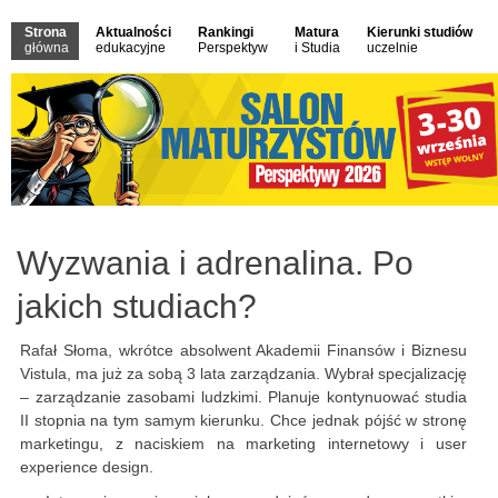
Strona
Aktualności
Rankingi
Matura
Kierunki studiów
główna
edukacyjne
Perspektyw
i Studia
uczelnie
Wyzwania i adrenalina. Po
jakich studiach?
Rafał Słoma, wkrótce absolwent Akademii Finansów i Biznesu
Vistula, ma już za sobą 3 lata zarządzania. Wybrał specjalizację
– zarządzanie zasobami ludzkimi. Planuje kontynuować studia
II stopnia na tym samym kierunku. Chce jednak pójść w stronę
marketingu, z naciskiem na marketing internetowy i user
experience design.