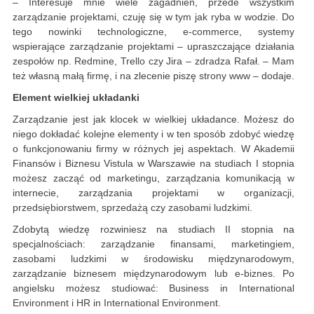
– Interesuje mnie wiele zagadnień, przede wszystkim
zarządzanie projektami, czuję się w tym jak ryba w wodzie. Do
tego nowinki technologiczne, e-commerce, systemy
wspierające zarządzanie projektami – upraszczające działania
zespołów np. Redmine, Trello czy Jira – zdradza Rafał. – Mam
też własną małą firmę, i na zlecenie piszę strony www – dodaje.
Element wielkiej układanki
Zarządzanie jest jak klocek w wielkiej układance. Możesz do
niego dokładać kolejne elementy i w ten sposób zdobyć wiedzę
o funkcjonowaniu firmy w różnych jej aspektach. W Akademii
Finansów i Biznesu Vistula w Warszawie na studiach I stopnia
możesz zacząć od marketingu, zarządzania komunikacją w
internecie, zarządzania projektami w organizacji,
przedsiębiorstwem, sprzedażą czy zasobami ludzkimi.
Zdobytą wiedzę rozwiniesz na studiach II stopnia na
specjalnościach: zarządzanie finansami, marketingiem,
zasobami ludzkimi w środowisku międzynarodowym,
zarządzanie biznesem międzynarodowym lub e-biznes. Po
angielsku możesz studiować: Business in International
Environment i HR in International Environment.