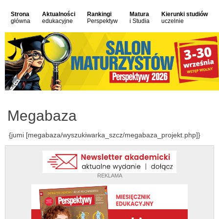
Strona
Aktualności
Rankingi
Matura
Kierunki studiów
główna
edukacyjne
Perspektyw
i Studia
uczelnie
Megabaza
{jumi [megabaza/wyszukiwarka_szcz/megabaza_projekt.php]}
REKLAMA