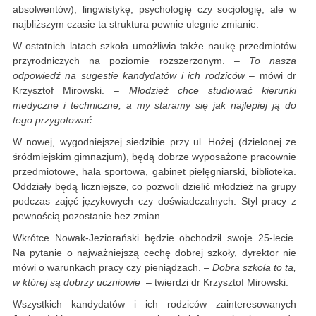
absolwentów), lingwistykę, psychologię czy socjologię, ale w
najbliższym czasie ta struktura pewnie ulegnie zmianie.
W ostatnich latach szkoła umożliwia także naukę przedmiotów
przyrodniczych na poziomie rozszerzonym.
– To nasza
odpowiedź na sugestie kandydatów i ich rodziców
– mówi dr
Krzysztof Mirowski. –
Młodzież chce studiować kierunki
medyczne i techniczne, a my staramy się jak najlepiej ją do
tego przygotować.
W nowej, wygodniejszej siedzibie przy ul. Hożej (dzielonej ze
śródmiejskim gimnazjum), będą dobrze wyposażone pracownie
przedmiotowe, hala sportowa, gabinet pielęgniarski, biblioteka.
Oddziały będą liczniejsze, co pozwoli dzielić młodzież na grupy
podczas zajęć językowych czy doświadczalnych. Styl pracy z
pewnością pozostanie bez zmian.
Wkrótce Nowak-Jeziorański będzie obchodził swoje 25-lecie.
Na pytanie o najważniejszą cechę dobrej szkoły, dyrektor nie
mówi o warunkach pracy czy pieniądzach. –
Dobra szkoła to ta,
w której są dobrzy uczniowie
– twierdzi dr Krzysztof Mirowski.
Wszystkich kandydatów i ich rodziców zainteresowanych