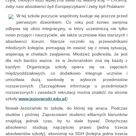
część młodych ludzi lepiej zna świat niż własny kraj.
– Chcemy,
żeby nasi absolwenci byli Europejczykami i żeby byli Polakami.
W tej szkole poczucie wspólnoty buduje się jeszcze przed
pierwszym dzwonkiem. Co roku pod koniec sierpnia
odbywa się obóz integracyjny, w który uczestniczą nie tylko
nowo przyjęci i nauczyciele, ale także uczniowie klas starszych i
absolwenci liceum. Starsze roczniki są przewodnikami
młodszych kolegów, pomagają im oswoić się z nową sytuacją,
wspierają w chwilach zwątpienia. Młodzież podkreśla, że jest
dla nich bardzo ważne, że w Jeziorańskim zna się każdy z
każdym. Organizacja szkoły opiera się na zajęciach
międzyoddziałowych, co dodatkowo integruje uczniów i
umożliwia dużą swobodę w wyborze przedmiotów
rozszerzonych. (Szczegółowe informacje o przedmiotach
rozszerzonych i zasadach rekrutacji można znaleźć na stronie
szkoły
www.jezioranski edu.pl
)
Nowak-Jeziorański to szkoła, do której się wraca. Podczas
studiów i później. Zapracowani studenci elitarnych kierunków
znajdują jednak czas, by tu stale bywać. Dotychczas
absolwenci studiują najczęściej prawo (jedna trzecia
absolwentów szkoły), ekonomię na SGH (kolejna jedna trzecia