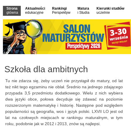
Strona
Aktualności
Rankingi
Matura
Kierunki studiów
główna
edukacyjne
Perspektyw
i Studia
uczelnie
Szkoła dla ambitnych
Tu nie zdarza się, żeby uczeń nie przystąpił do matury, od lat
też nikt tego egzaminu nie oblał. Średnio na jednego zdającego
przypada 3,5 przedmiotu dodatkowego. Wielu z nich wybiera
dwa języki obce, połowa decyduje się zdawać na poziomie
rozszerzonym matematykę i historię. Następne pod względem
popularności są geografia, wos i język polski. LXVII LO jest od
lat na czołowych miejscach w rankingu maturalnym, w tym
roku, podobnie jak w 2012 i 2013, znów są najlepsi.