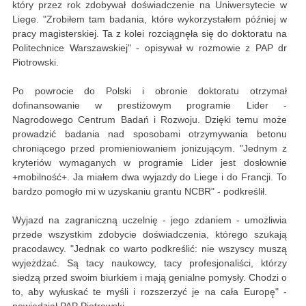
który przez rok zdobywał doświadczenie na Uniwersytecie w
Liege. "Zrobiłem tam badania, które wykorzystałem później w
pracy magisterskiej. Ta z kolei rozciągnęła się do doktoratu na
Politechnice Warszawskiej" - opisywał w rozmowie z PAP dr
Piotrowski.
Po powrocie do Polski i obronie doktoratu otrzymał
dofinansowanie w prestiżowym programie Lider -
Nagrodowego Centrum Badań i Rozwoju. Dzięki temu może
prowadzić badania nad sposobami otrzymywania betonu
chroniącego przed promieniowaniem jonizującym. "Jednym z
kryteriów wymaganych w programie Lider jest dosłownie
+mobilność+. Ja miałem dwa wyjazdy do Liege i do Francji. To
bardzo pomogło mi w uzyskaniu grantu NCBR" - podkreślił.
Wyjazd na zagraniczną uczelnię - jego zdaniem - umożliwia
przede wszystkim zdobycie doświadczenia, którego szukają
pracodawcy. "Jednak co warto podkreślić: nie wszyscy muszą
wyjeżdżać. Są tacy naukowcy, tacy profesjonaliści, którzy
siedzą przed swoim biurkiem i mają genialne pomysły. Chodzi o
to, aby wyłuskać te myśli i rozszerzyć je na cała Europę" -