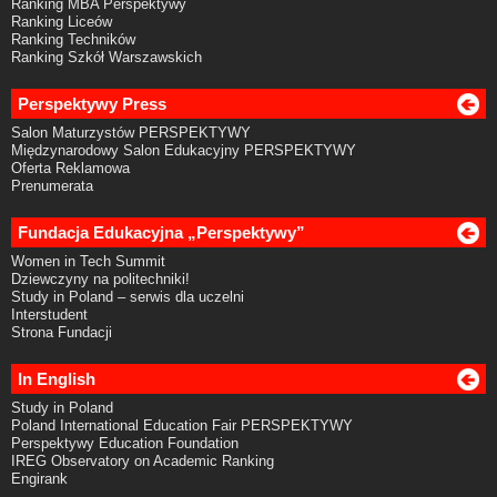
Ranking MBA Perspektywy
Ranking Liceów
Ranking Techników
Ranking Szkół Warszawskich
Perspektywy Press
Salon Maturzystów PERSPEKTYWY
Międzynarodowy Salon Edukacyjny PERSPEKTYWY
Oferta Reklamowa
Prenumerata
Fundacja Edukacyjna „Perspektywy”
Women in Tech Summit
Dziewczyny na politechniki!
Study in Poland – serwis dla uczelni
Interstudent
Strona Fundacji
In English
Study in Poland
Poland International Education Fair PERSPEKTYWY
Perspektywy Education Foundation
IREG Observatory on Academic Ranking
Engirank