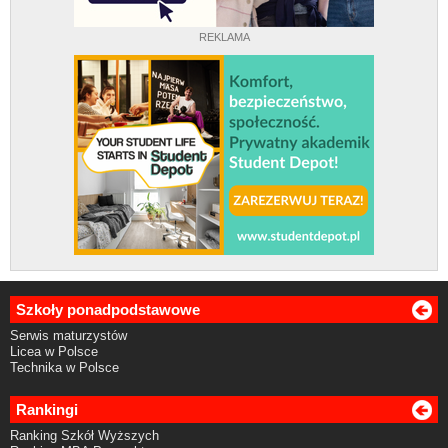
REKLAMA
Szkoły ponadpodstawowe
Serwis maturzystów
Licea w Polsce
Technika w Polsce
Rankingi
Ranking Szkół Wyższych