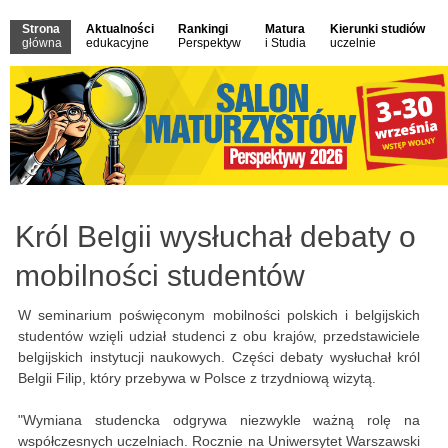
Strona
Aktualności
Rankingi
Matura
Kierunki studiów
główna
edukacyjne
Perspektyw
i Studia
uczelnie
Król Belgii wysłuchał debaty o
mobilności studentów
W seminarium poświęconym mobilności polskich i belgijskich
studentów wzięli udział studenci z obu krajów, przedstawiciele
belgijskich instytucji naukowych. Części debaty wysłuchał król
Belgii Filip, który przebywa w Polsce z trzydniową wizytą.
"Wymiana studencka odgrywa niezwykle ważną rolę na
współczesnych uczelniach. Rocznie na Uniwersytet Warszawski