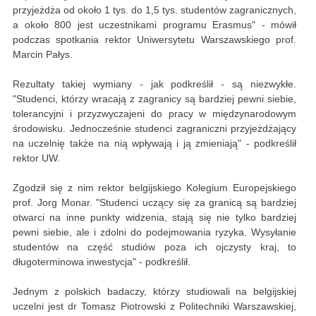
przyjeżdża od około 1 tys. do 1,5 tys. studentów zagranicznych,
a około 800 jest uczestnikami programu Erasmus" - mówił
podczas spotkania rektor Uniwersytetu Warszawskiego prof.
Marcin Pałys.
Rezultaty takiej wymiany - jak podkreślił - są niezwykłe.
"Studenci, którzy wracają z zagranicy są bardziej pewni siebie,
tolerancyjni i przyzwyczajeni do pracy w międzynarodowym
środowisku. Jednocześnie studenci zagraniczni przyjeżdżający
na uczelnię także na nią wpływają i ją zmieniają" - podkreślił
rektor UW.
Zgodził się z nim rektor belgijskiego Kolegium Europejskiego
prof. Jorg Monar. "Studenci uczący się za granicą są bardziej
otwarci na inne punkty widzenia, stają się nie tylko bardziej
pewni siebie, ale i zdolni do podejmowania ryzyka. Wysyłanie
studentów na część studiów poza ich ojczysty kraj, to
długoterminowa inwestycja" - podkreślił.
Jednym z polskich badaczy, którzy studiowali na belgijskiej
uczelni jest dr Tomasz Piotrowski z Politechniki Warszawskiej,