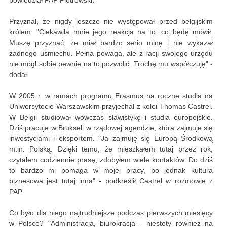
powiedział PAP Piotrowski.
Przyznał, że nigdy jeszcze nie występował przed belgijskim
królem. "Ciekawiła mnie jego reakcja na to, co będę mówił.
Muszę przyznać, że miał bardzo serio minę i nie wykazał
żadnego uśmiechu. Pełna powaga, ale z racji swojego urzędu
nie mógł sobie pewnie na to pozwolić. Trochę mu współczuję" -
dodał.
W 2005 r. w ramach programu Erasmus na roczne studia na
Uniwersytecie Warszawskim przyjechał z kolei Thomas Castrel.
W Belgii studiował wówczas slawistykę i studia europejskie.
Dziś pracuje w Brukseli w rządowej agendzie, która zajmuje się
inwestycjami i eksportem. "Ja zajmuję się Europą Środkową
m.in. Polską. Dzięki temu, że mieszkałem tutaj przez rok,
czytałem codziennie prasę, zdobyłem wiele kontaktów. Do dziś
to bardzo mi pomaga w mojej pracy, bo jednak kultura
biznesowa jest tutaj inna" - podkreślił Castrel w rozmowie z
PAP.
Co było dla niego najtrudniejsze podczas pierwszych miesięcy
w Polsce? "Administracja, biurokracja - niestety również na