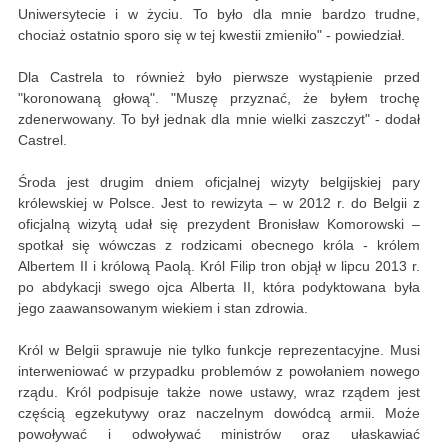
Uniwersytecie i w życiu. To było dla mnie bardzo trudne,
chociaż ostatnio sporo się w tej kwestii zmieniło" - powiedział.
Dla Castrela to również było pierwsze wystąpienie przed
"koronowaną głową". "Muszę przyznać, że byłem trochę
zdenerwowany. To był jednak dla mnie wielki zaszczyt" - dodał
Castrel.
Środa jest drugim dniem oficjalnej wizyty belgijskiej pary
królewskiej w Polsce. Jest to rewizyta – w 2012 r. do Belgii z
oficjalną wizytą udał się prezydent Bronisław Komorowski –
spotkał się wówczas z rodzicami obecnego króla - królem
Albertem II i królową Paolą. Król Filip tron objął w lipcu 2013 r.
po abdykacji swego ojca Alberta II, która podyktowana była
jego zaawansowanym wiekiem i stan zdrowia.
Król w Belgii sprawuje nie tylko funkcje reprezentacyjne. Musi
interweniować w przypadku problemów z powołaniem nowego
rządu. Król podpisuje także nowe ustawy, wraz rządem jest
częścią egzekutywy oraz naczelnym dowódcą armii. Może
powoływać i odwoływać ministrów oraz ułaskawiać