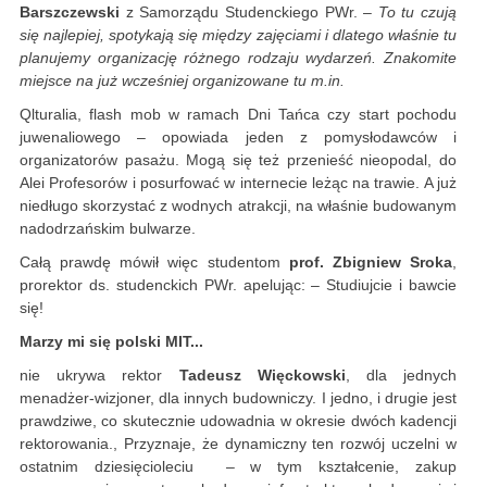
Barszczewski
z Samorządu Studenckiego PWr. –
To tu czują
się najlepiej, spotykają się między zajęciami i dlatego właśnie tu
planujemy organizację różnego rodzaju wydarzeń. Znakomite
miejsce na już wcześniej organizowane tu m.in.
Qlturalia, flash mob w ramach Dni Tańca czy start pochodu
juwenaliowego – opowiada jeden z pomysłodawców i
organizatorów pasażu. Mogą się też przenieść nieopodal, do
Alei Profesorów i posurfować w internecie leżąc na trawie. A już
niedługo skorzystać z wodnych atrakcji, na właśnie budowanym
nadodrzańskim bulwarze.
Całą prawdę mówił więc studentom
prof. Zbigniew Sroka
,
prorektor ds. studenckich PWr. apelując: – Studiujcie i bawcie
się!
Marzy mi się polski MIT...
nie ukrywa rektor
Tadeusz Więckowski
, dla jednych
menadżer-wizjoner, dla innych budowniczy. I jedno, i drugie jest
prawdziwe, co skutecznie udowadnia w okresie dwóch kadencji
rektorowania., Przyznaje, że dynamiczny ten rozwój uczelni w
ostatnim dziesięcioleciu – w tym kształcenie, zakup