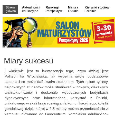
Strona
Aktualności
Rankingi
Matura
Kierunki studiów
główna
edukacyjne
Perspektyw
i Studia
uczelnie
Miary sukcesu
I właściwie jest to kwintesencja tego, czym dzisiaj jest
Politechnika Wrocławska, jak wypełnia swoje podstawowe
zadania i co może dać swoim studentom. Tych osiem tysięcy
najnowszych studentów może studiować w nowych, ciekawych
architektonicznie i doskonale wyposażonych budynkach
dydaktycznych oraz laboratoriach, korzystać z Polinki,
unikatowego w skali kraju rozwiązania komunikacyjnego, kolejki
gondolowej, dzięki której w 2,5 minuty można przemieścić się z
kampusu głównego do Geocentrum, kompleksu edukacyjno-