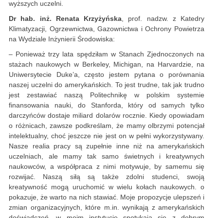
wyższych uczelni.
Dr hab. inż. Renata Krzyżyńska
, prof. nadzw. z Katedry
Klimatyzacji, Ogrzewnictwa, Gazownictwa i Ochrony Powietrza
na Wydziale Inżynierii Środowiska:
– Ponieważ trzy lata spędziłam w Stanach Zjednoczonych na
stażach naukowych w Berkeley, Michigan, na Harvardzie, na
Uniwersytecie Duke’a, często jestem pytana o porównania
naszej uczelni do amerykańskich. To jest trudne, tak jak trudno
jest zestawiać naszą Politechnikę w polskim systemie
finansowania nauki, do Stanforda, który od samych tylko
darczyńców dostaje miliard dolarów rocznie. Kiedy opowiadam
o różnicach, zawsze podkreślam, że mamy olbrzymi potencjał
intelektualny, choć jeszcze nie jest on w pełni wykorzystywany.
Nasze realia pracy są zupełnie inne niż na amerykańskich
uczelniach, ale mamy tak samo świetnych i kreatywnych
naukowców, a współpraca z nimi motywuje, by samemu się
rozwijać. Naszą siłą są także zdolni studenci, swoją
kreatywność mogą uruchomić w wielu kołach naukowych. o
pokazuje, że warto na nich stawiać. Moje propozycje ulepszeń i
zmian organizacyjnych, które m.in. wynikają z amerykańskich
doświadczeń, w moim instytucie spotykają się z dobrym