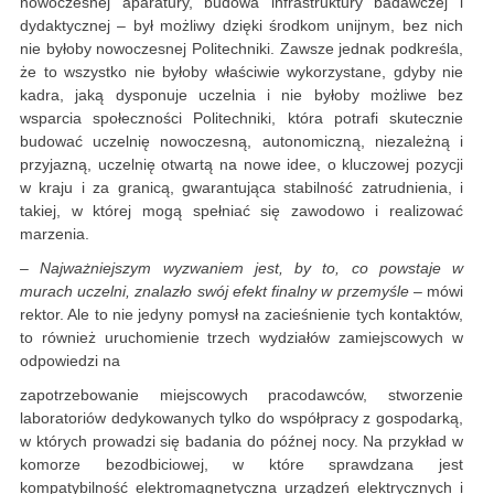
nowoczesnej aparatury, budowa infrastruktury badawczej i
dydaktycznej – był możliwy dzięki środkom unijnym, bez nich
nie byłoby nowoczesnej Politechniki. Zawsze jednak podkreśla,
że to wszystko nie byłoby właściwie wykorzystane, gdyby nie
kadra, jaką dysponuje uczelnia i nie byłoby możliwe bez
wsparcia społeczności Politechniki, która potrafi skutecznie
budować uczelnię nowoczesną, autonomiczną, niezależną i
przyjazną, uczelnię otwartą na nowe idee, o kluczowej pozycji
w kraju i za granicą, gwarantująca stabilność zatrudnienia, i
takiej, w której mogą spełniać się zawodowo i realizować
marzenia.
– Najważniejszym wyzwaniem jest, by to, co powstaje w
murach uczelni, znalazło swój efekt finalny w przemyśle
– mówi
rektor. Ale to nie jedyny pomysł na zacieśnienie tych kontaktów,
to również uruchomienie trzech wydziałów zamiejscowych w
odpowiedzi na
zapotrzebowanie miejscowych pracodawców, stworzenie
laboratoriów dedykowanych tylko do współpracy z gospodarką,
w których prowadzi się badania do późnej nocy. Na przykład w
komorze bezodbiciowej, w które sprawdzana jest
kompatybilność elektromagnetyczna urządzeń elektrycznych i