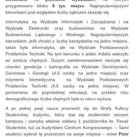
przygotowano blisko
8 tys. miejsc
. Najpopularniejszymi
kierunkami pod względem liczby zgłoszeń okazały się
informatyka na Wydziale Informatyki i Zarządzania i na
Wydziale Elektroniki oraz budownictwo na Wydziale
Budownictwa Lądowego i Wodnego. Najpopularniejszym
kierunkiem, jeśli chodzi o liczbę kandydatów na jedno miejsce,
także była informatyka, ale na Wydziale Podstawowych
Problemów Techniki. Na tym kierunku o jeden indeks walczyło
aż sześciu chętnych. Dużym zainteresowaniem cieszyła się
również geodezja i kartografia na Wydziale Geoinżynierii,
Górnictwa i Geologii (4,6 osoby na jedno miejsce) oraz
inżynieria biomedyczna na Wydziale Podstawowych
Problemów Techniki (4,6 osoby na jedno miejsce). W
porównaniu do poprzedniej rekrutacji, na przekór niżu
demograficznego liczba chętnych była tu nieco wyższa.
A po pełnej pasji nauce przenieść się do Strefy Kultury
Studenckiej, budynku, który stał się studenckim sercem
kampusu i zamyka właśnie oddany 1 października br. Pasaż
Studentów, tuż za budynkiem Centrum Kongresowego. –
Sami
studenci wybrali tę przestrzeń na swoje miejsce
– mówi
Piotr