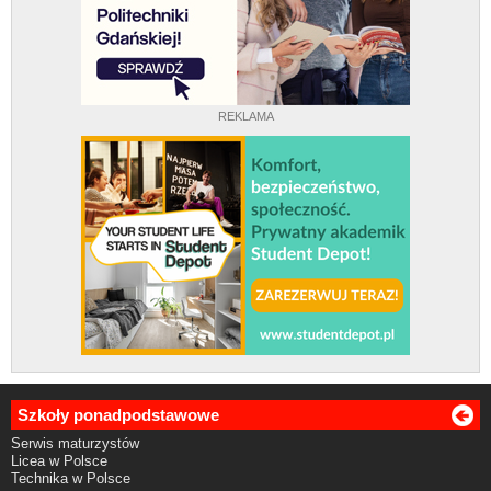
REKLAMA
Szkoły ponadpodstawowe
Serwis maturzystów
Licea w Polsce
Technika w Polsce