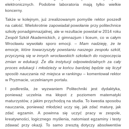
elektronicznych. Podobne laboratoria mają tylko wielkie
koncerny.
Także w kolejnym, już zrealizowanym pomyśle rektor poszedł
na całość. Wielokrotnie zapowiadał powołanie przy politechnice
szkoły ponadgimnazjalnej, ale w rezultacie powstał w 2014 roku
Zespół Szkół Akademickich, z gimnazjum i liceum, co w całym
Wrocławiu wywołało sporo emocji. –
Mam nadzieję, że te
emocje, które towarzyszyły powstaniu naszego zespołu szkół,
przyczynią się w innych wrocławskich szkołach do rozpoczęcia
zmian w edukacji. Źe dla instytucji odpowiedzialnych za cały
proces edukacji i młodzieży w końcu bardziej będzie się liczył
sposób nauczania niż miejsca w rankingu
– komentował rektor
w Pryzmacie, uczelnianym portalu.
I podkreśla, że wyzwaniem Politechniki jest dydaktyka,
ponieważ uczelnia ma kłopot z poziomem matematyki
maturzystów, z jakim przychodzą na studia. To kwestia sposobu
nauczania, ponieważ młodzież uczy się, jak zdać maturę, jak
zdać egzamin. A powinna się uczyć pracy w zespole,
kreatywności, logicznego myślenia, natomiast egzaminy i testy
zdawać przy okazji. To samo zresztą dotyczy absolwentów