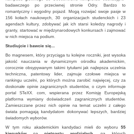
badawczego po przeciwnej stronie Odry. Bardzo to
romantyczny i wygodny pojazd. Mogą rozwijać swoje pasje w
156 kołach naukowych, 30 organizacjach studenckich i 23
agendach kultury, zdobywać jak ich starsi koledzy nagrody i
granty, startować w międzynarodowych konkursach i zajmować
w nich miejsca na podium.
Studiujcie i bawcie się...
Bo magnesem, który przyciąga tu kolejne roczniki, jest wysoka
jakość nauczania w dynamicznym ośrodku akademickim,
corocznie obsypywanym takimi tytułami jak najlepsza uczelnia
techniczna, patentowy lider, zajmuje czołowe miejsca w
rankingu uczelni, po których można zarobić najwięcej, czy za
doskonałe opinie zagranicznych studentów, o czym informuje
portal STeXX. com, wspierana przez Komisję Europejską
platforma wymiany doświadczeń zagranicznych studentów.
Zamieszczane przez nich opinie na temat uczelni z całego
świata pomagają kandydatom dokonywać lepszych, bardziej
świadomych wyborów.
W tym roku akademickim kandydaci mieli do wyboru
55
kierunków
na
piętnastu wydziałach
, na których