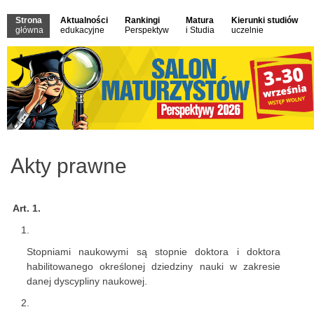
Strona
Aktualności
Rankingi
Matura
Kierunki studiów
główna
edukacyjne
Perspektyw
i Studia
uczelnie
Akty prawne
Art. 1.
Stopniami naukowymi są stopnie doktora i doktora
habilitowanego określonej dziedziny nauki w zakresie
danej dyscypliny naukowej.