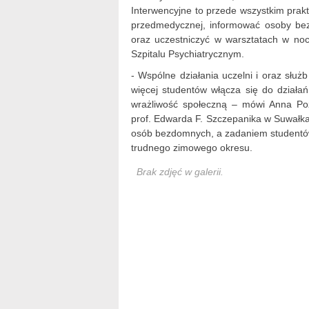
Interwencyjne to przede wszystkim pra
przedmedycznej, informować osoby bez
oraz uczestniczyć w warsztatach w no
Szpitalu Psychiatrycznym.
- Wspólne działania uczelni i oraz służb
więcej studentów włącza się do działa
wrażliwość społeczną – mówi Anna Po
prof. Edwarda F. Szczepanika w Suwałka
osób bezdomnych, a zadaniem studentów 
trudnego zimowego okresu.
Brak zdjęć w galerii.