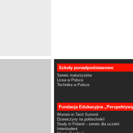
Szkoły ponadpodstawowe
Serwis maturzystów
Licea w Polsce
Technika w Polsce
Fundacja Edukacyjna „Perspektyw
Women in Tech Summit
Dziewczyny na politechniki!
Study in Poland – serwis dla uczelni
Interstudent