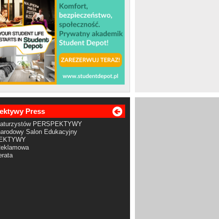
ektywy Press
Maturzystów PERSPEKTYWY
arodowy Salon Edukacyjny
EKTYWY
Reklamowa
rata