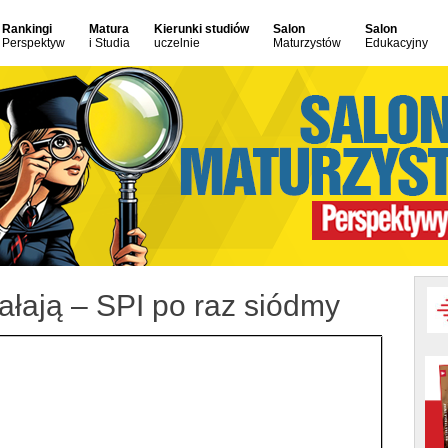
Rankingi
Matura
Kierunki studiów
Salon
Salon
Perspektyw
i Studia
uczelnie
Maturzystów
Edukacyjny
łają – SPI po raz siódmy