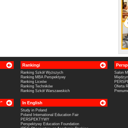
Rankingi
Persp
Ranking Szkół Wyższych
Salon 
Ranking MBA Perspektywy
Międzyn
Ranking Liceów
PERSP
Ranking Techników
Oferta 
Ranking Szkół Warszawskich
Prenume
y”
In English
Study in Poland
Poland International Education Fair
PERSPEKTYWY
Perspektywy Education Foundation