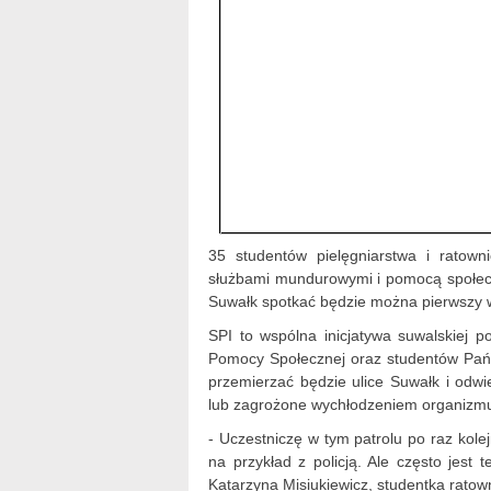
35 studentów pielęgniarstwa i rato
służbami mundurowymi i pomocą społec
Suwałk spotkać będzie można pierwszy w
SPI to wspólna inicjatywa suwalskiej pol
Pomocy Społecznej oraz studentów Pań
przemierzać będzie ulice Suwałk i od
lub zagrożone wychłodzeniem organizm
- Uczestniczę w tym patrolu po raz kol
na przykład z policją. Ale często jest
Katarzyna Misiukiewicz, studentka rat