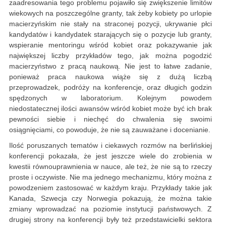
zaadresowania tego problemu pojawiło się zwiększenie limitów
wiekowych na poszczególne granty, tak żeby kobiety po urlopie
macierzyńskim nie stały na straconej pozycji, ukrywanie płci
kandydatów i kandydatek starających się o pozycje lub granty,
wspieranie mentoringu wśród kobiet oraz pokazywanie jak
największej liczby przykładów tego, jak można pogodzić
macierzyństwo z pracą naukową. Nie jest to łatwe zadanie,
ponieważ praca naukowa wiąże się z dużą liczbą
przeprowadzek, podróży na konferencje, oraz długich godzin
spędzonych w laboratorium. Kolejnym powodem
niedostatecznej ilości awansów wśród kobiet może być ich brak
pewności siebie i niechęć do chwalenia się swoimi
osiągnięciami, co powoduje, że nie są zauważane i docenianie.
Ilość poruszanych tematów i ciekawych rozmów na berlińskiej
konferencji pokazała, że jest jeszcze wiele do zrobienia w
kwestii równouprawnienia w nauce, ale też, że nie są to rzeczy
proste i oczywiste. Nie ma jednego mechanizmu, który można z
powodzeniem zastosować w każdym kraju. Przykłady takie jak
Kanada, Szwecja czy Norwegia pokazują, że można takie
zmiany wprowadzać na poziomie instytucji państwowych. Z
drugiej strony na konferencji były też przedstawicielki sektora