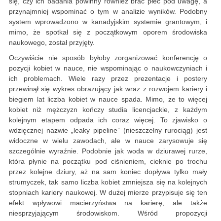
się, czy ich badania powinny również brać płeć pod uwagę, a
przynajmniej wspominać o tym w analizie wyników. Podobny
system wprowadzono w kanadyjskim systemie grantowym, i
mimo, że spotkał się z początkowym oporem środowiska
naukowego, został przyjęty.
Oczywiście nie sposób byłoby zorganizować konferencję o
pozycji kobiet w nauce, nie wspominając o naukowczyniach i
ich problemach. Wiele razy przez prezentacje i postery
przewinął się wykres obrazujący jak wraz z rozwojem kariery i
biegiem lat liczba kobiet w nauce spada. Mimo, że to więcej
kobiet niż mężczyzn kończy studia licencjackie, z każdym
kolejnym etapem odpada ich coraz więcej. To zjawisko o
wdzięcznej nazwie „leaky pipeline” (nieszczelny rurociąg) jest
widoczne w wielu zawodach, ale w nauce zarysowuje się
szczególnie wyraźnie. Podobnie jak woda w dziurawej rurze,
która płynie na początku pod ciśnieniem, cieknie po trochu
przez kolejne dziury, aż na sam koniec dopływa tylko mały
strumyczek, tak samo liczba kobiet zmniejsza się na kolejnych
stopniach kariery naukowej. W dużej mierze przypisuje się ten
efekt wpływowi macierzyństwa na karierę, ale także
niesprzyjającym środowiskom. Wśród propozycji