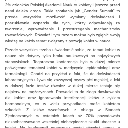
2% członków Polskiej Akademii Nauk to kobiety i jeszcze przed
nami daleka droga. Takie spotkania jak „Gender Summit” to
przede wszystkim możliwość wymiany doświadczeń i
poszukiwania wsparcia dla tych, którzy odpowiadają za
tworzenie, wprowadzanie i przestrzegania mechanizmów
równościowych. Również i tym razem można było zgłębić swoją
wiedzę na każdy temat związany z pozycją kobiet w nauce.
Przede wszystkim trzeba uświadomić sobie, że temat kobiet w
nauce nie dotyczy tylko braku naukowczyń na najwyższych
stanowiskach. Tegoroczna konferencja była w dużej mierze
poświęcona tematowi kobiet w medycynie, epidemiologii oraz
farmakologii. Chodzi na przykład o fakt, że do doświadczeń
laboratoryjnych używa się zazwyczaj myszy płci męskiej, a leki
w dalszej fazie testów również w dużej mierze testuje się
najpierw na mężczyznach. Prowadzi to do złego dawkowania
dla kobiet oraz ignorowania interferencji leków z cyklem
hormonalnym, co w wielu przypadkach może kobietom
szkodzić. Z leków wycofanych z obiegu w Stanach
Zjednoczonych w ostatnich latach aż 70% powodowało
niezaobserwowane wcześniej niebezpieczne skutki uboczne u
kobiet. Na konferencji poruszony został również temat, o