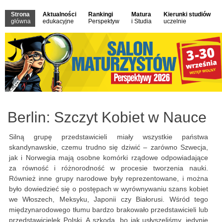
Strona
Aktualności
Rankingi
Matura
Kierunki studiów
główna
edukacyjne
Perspektyw
i Studia
uczelnie
Berlin: Szczyt Kobiet w Nauce
Silną grupę przedstawicieli miały wszystkie państwa
skandynawskie, czemu trudno się dziwić – zarówno Szwecja,
jak i Norwegia mają osobne komórki rządowe odpowiadające
za równość i różnorodność w procesie tworzenia nauki.
Również inne grupy narodowe były reprezentowane, i można
było dowiedzieć się o postępach w wyrównywaniu szans kobiet
we Włoszech, Meksyku, Japonii czy Białorusi. Wśród tego
międzynarodowego tłumu bardzo brakowało przedstawicieli lub
przedstawicielek Polski. A szkoda, bo jak usłyszeliśmy, jedynie