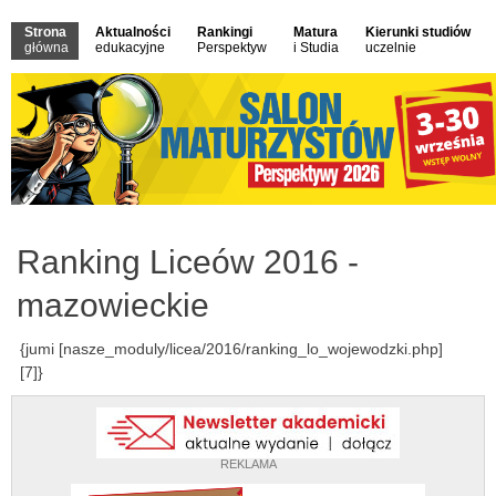
Strona
Aktualności
Rankingi
Matura
Kierunki studiów
główna
edukacyjne
Perspektyw
i Studia
uczelnie
Ranking Liceów 2016 -
mazowieckie
{jumi [nasze_moduly/licea/2016/ranking_lo_wojewodzki.php]
[7]}
REKLAMA