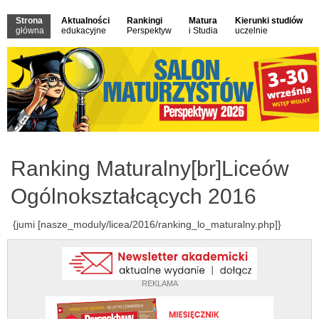
Strona
Aktualności
Rankingi
Matura
Kierunki studiów
główna
edukacyjne
Perspektyw
i Studia
uczelnie
Ranking Maturalny[br]Liceów
Ogólnokształcących 2016
{jumi [nasze_moduly/licea/2016/ranking_lo_maturalny.php]}
REKLAMA