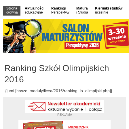
Strona
Aktualności
Rankingi
Matura
Kierunki studiów
główna
edukacyjne
Perspektyw
i Studia
uczelnie
Ranking Szkół Olimpijskich
2016
{jumi [nasze_moduly/licea/2016/ranking_lo_olimpijski.php]}
REKLAMA