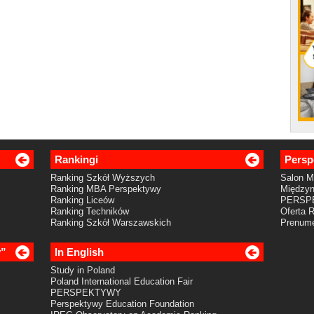
Rankingi
Persp
Ranking Szkół Wyższych
Salon 
Ranking MBA Perspektywy
Międzyn
Ranking Liceów
PERSP
Ranking Techników
Oferta 
Ranking Szkół Warszawskich
Prenume
y”
In English
Study in Poland
Poland International Education Fair
PERSPEKTYWY
Perspektywy Education Foundation