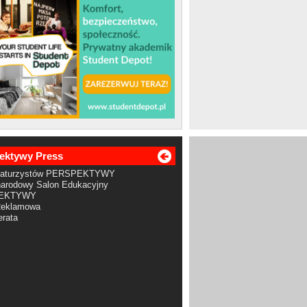
ektywy Press
Maturzystów PERSPEKTYWY
arodowy Salon Edukacyjny
EKTYWY
Reklamowa
rata