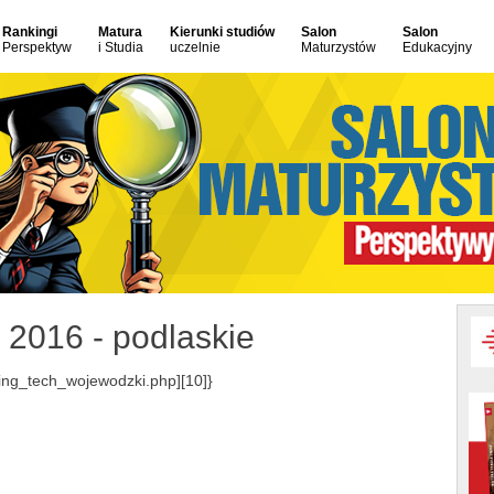
Rankingi
Matura
Kierunki studiów
Salon
Salon
Perspektyw
i Studia
uczelnie
Maturzystów
Edukacyjny
2016 - podlaskie
ing_tech_wojewodzki.php][10]}