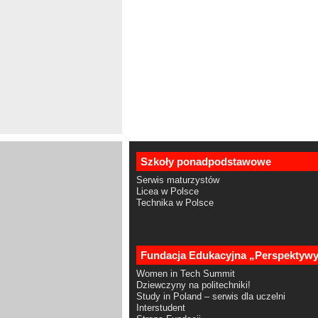
Szkoły ponadpodstawowe
Serwis maturzystów
Licea w Polsce
Technika w Polsce
Fundacja Edukacyjna „Perspektyw
Women in Tech Summit
Dziewczyny na politechniki!
Study in Poland – serwis dla uczelni
Interstudent