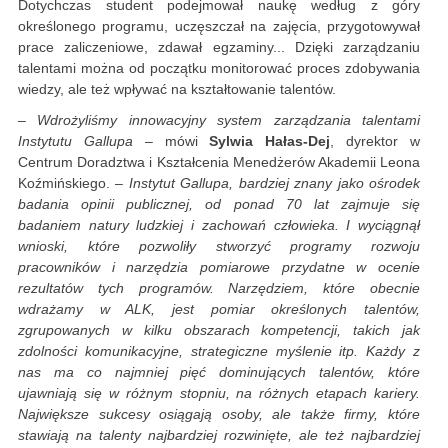
Dotychczas student podejmował naukę według z góry
określonego programu, uczęszczał na zajęcia, przygotowywał
prace zaliczeniowe, zdawał egzaminy... Dzięki zarządzaniu
talentami można od początku monitorować proces zdobywania
wiedzy, ale też wpływać na kształtowanie talentów.
–
Wdrożyliśmy innowacyjny system zarządzania talentami
Instytutu Gallupa
– mówi
Sylwia Hałas-Dej
, dyrektor w
Centrum Doradztwa i Kształcenia Menedżerów Akademii Leona
Koźmińskiego. –
Instytut Gallupa, bardziej znany jako ośrodek
badania opinii publicznej, od ponad 70 lat zajmuje się
badaniem natury ludzkiej i zachowań człowieka. I wyciągnął
wnioski, które pozwoliły stworzyć programy rozwoju
pracowników i narzędzia pomiarowe przydatne w ocenie
rezultatów tych programów. Narzędziem, które obecnie
wdrażamy w ALK, jest pomiar określonych talentów,
zgrupowanych w kilku obszarach kompetencji, takich jak
zdolności komunikacyjne, strategiczne myślenie itp. Każdy z
nas ma co najmniej pięć dominujących talentów, które
ujawniają się w różnym stopniu, na różnych etapach kariery.
Największe sukcesy osiągają osoby, ale także firmy, które
stawiają na talenty najbardziej rozwinięte, ale też najbardziej