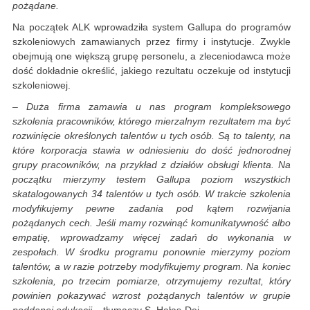
pożądane.
Na początek ALK wprowadziła system Gallupa do programów
szkoleniowych zamawianych przez firmy i instytucje. Zwykle
obejmują one większą grupę personelu, a zleceniodawca może
dość dokładnie określić, jakiego rezultatu oczekuje od instytucji
szkoleniowej.
–
Duża firma zamawia u nas program kompleksowego
szkolenia pracowników, którego mierzalnym rezultatem ma być
rozwinięcie określonych talentów u tych osób. Są to talenty, na
które korporacja stawia w odniesieniu do dość jednorodnej
grupy pracowników, na przykład z działów obsługi klienta. Na
początku mierzymy testem Gallupa poziom wszystkich
skatalogowanych 34 talentów u tych osób. W trakcie szkolenia
modyfikujemy pewne zadania pod kątem rozwijania
pożądanych cech. Jeśli mamy rozwinąć komunikatywność albo
empatię, wprowadzamy więcej zadań do wykonania w
zespołach. W środku programu ponownie mierzymy poziom
talentów, a w razie potrzeby modyfikujemy program. Na koniec
szkolenia, po trzecim pomiarze, otrzymujemy rezultat, który
powinien pokazywać wzrost pożądanych talentów w grupie