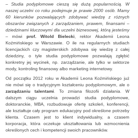
–
Studia podyplomowe cieszą się dużą popularnością. W
naszej uczelni co roku podejmuje je prawie 2000 osób. Mamy
60 kierunków pozwalających zdobywać wiedzę z różnych
obszarów związanych z zarządzaniem, prawem, finansami –
dziedzinami kluczowymi dla uczelni biznesowej, którą jesteśmy
– mówi
prof. Witold Bielecki
, rektor Akademii Leona
Koźmińskiego w Warszawie. O ile na regularnych studiach
licencjackich czy magisterskich zdobywa się wiedzę z całej
dziedziny, o tyle studia podyplomowe pozwalają zgłębić
konkretny jej wycinek, np. zarządzanie, ale tylko w sektorze
mody, kontroling finansowy albo marketing internetowy.
Od początku 2012 roku w Akademii Leona Koźmińskiego już
nie mówi się o tradycyjnym kształceniu podyplomowym, ale o
zarządzaniu talentami
. To zmiana filozofii działania. W
dalszym ciągu uczelnia prowadzi studia podyplomowe,
doktoranckie, MBA, rozbudowuje ofertę szkoleń, konferencji,
ale kształtuje cały program edukacyjny pod określone potrzeby
klienta. Czasem jest to klient indywidualny, a czasem
korporacja, która oczekuje ukształtowania lub wzmocnienia
określonych cech i kompetencji swoich pracowników.