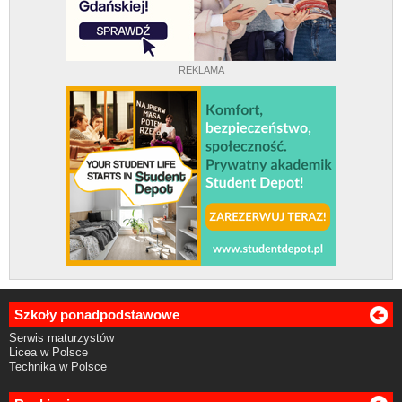
REKLAMA
Szkoły ponadpodstawowe
Serwis maturzystów
Licea w Polsce
Technika w Polsce