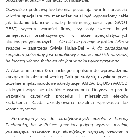
poddanej edukacji
– tłumaczy S. Hałas-Dej.
Oczywiście podstawą kształcenia pozostają twarde narzędzia,
w które specjalista czy menedżer musi być wyposażony, takie
jak badanie bilansów, analizy konkurencyjności typu SWOT,
PEST, wycena wartości firmy, czy cały szereg innych
umiejętności przekazywanych w takcie specjalistycznych
studiów podyplomowych. –
Ale nikt nie pracuje w próżni, tylko w
zespole
– zastrzega Sylwia Hałas-Dej –
A do zarządzania
zespołem potrzebny jest dodatkowy zestaw miękkich narzędzi,
bo inaczej wiedza fachowa nie jest w pełni wykorzystywana
.
W Akademii Leona Koźmińskiego impulsem do wprowadzenia
zarządzania talentami według Gallupa stały się uzyskane przez
uczelnię międzynarodowe akredytacje: AMBA, EQUIS i AACSB,
z którymi wiążą się określone wymagania. Dotyczy to przede
wszystkim czytelnych procedur i mierzalnych efektów
kształcenia. Każda akredytowana uczelnia wprowadza też
własne systemy.
–
Porównujemy się do akredytowanych uczelni z Europy
Zachodniej, bo w Polsce jesteśmy jedyną wyższą uczelnią
posiadająca wszystkie trzy akredytacje najwyżej cenione w