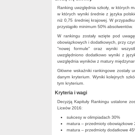
Ranking uwzględnia szkoły, w których 
w których wyniki średnie z języka pols
niż 0,75 średniej krajowej. W przypa
przystąpiło minimum 50% absolwentów.
W rankingu zostały wzięte pod uwagę
obowiązkowych i dodatkowych, przy czy
"nowej formule" oraz wyniki wszys
uwzględniono dodatkowo wyniki z jęz
uwzględnia wyników z matury międzynar
Główne wskaźniki rankingowe zostały 
danym kryterium. Wyniki kolejnych szkó
tym kryterium.
Kryteria i wagi
Decyzją Kapituły Rankingu ustalone zos
Liceów 2016:
sukcesy w olimpiadach 30%
matura – przedmioty obowiązkowe
matura – przedmioty dodatkowe 4