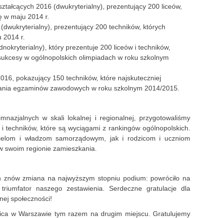
tałcących 2016 (dwukryterialny), prezentujący 200 liceów,
rę w maju 2014 r.
dwukryterialny), prezentujący 200 techników, których
u 2014 r.
nokryterialny), który prezentuje 200 liceów i techników,
 sukcesy w ogólnopolskich olimpiadach w roku szkolnym
6, pokazujący 150 techników, które najskuteczniej
wania egzaminów zawodowych w roku szkolnym 2014/2015.
nazjalnych w skali lokalnej i regionalnej, przygotowaliśmy
 i techników, które są wyciągami z rankingów ogólnopolskich.
ielom i władzom samorządowym, jak i rodzicom i uczniom
w swoim regionie zamieszkania.
 znów zmiana na najwyższym stopniu podium: powróciło na
 triumfator naszego zestawienia. Serdeczne gratulacje dla
lnej społeczności!
zica w Warszawie tym razem na drugim miejscu. Gratulujemy