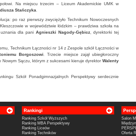
społowi. Na miejscu trzecim – Liceum Akademickie UMK w
diusza Stańczyka
.
ucja: po raz pierwszy zwyciężyło Technikum Nowoczesnych
 Kleszczowie w województwie łódzkim – prawdziwa szkoła na
 uznania dla pani
Agnieszki Nagody-Gębicz
, dyrektorki tej
a temu, Technikum Łączności nr 14 z Zespole szkół Łączności w
toniemu Borgoszowi
. Trzecie miejsce zajął ubiegłoroczny
w Nowym Sączu, którym z sukcesami kieruje dyrektor
Walenty
ankingu Szkół Ponadgimnazjalnych Perspektywy serdecznie
Rankingi
Persp
Ranking Szkół Wyższych
Salon 
Ranking MBA Perspektywy
Międzyn
Ranking Liceów
PERSP
Ranking Techników
Oferta 