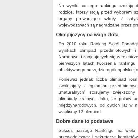
Na wyniki naszego rankingu czekają dyr
rodzice, którzy stoją przed wyborem s
organy prowadzące szkoły. Z satys
województwach są nagradzane przez pr
Olimpijczycy na wagę złota
Do 2010 roku Ranking Szkół Ponadgim
wynikach olimpiad przedmiotowych i
Narodowej i znajdujących się w rejestr
pierwszych latach tworzenia rankingu
obiektywnego narzędzia ogólnopolskiej 
Ponieważ jednak liczba olimpiad roś
zwalniający z egzaminu przedmiotow
„maturalnych” stosujemy zwiększony
olimpiady krajowe. Jako, że polscy 
międzynarodowych, od dwóch lat w na
wzięliśmy 12 olimpiad.
Dobre dane to podstawa
Sukces naszego Rankingu ma wielu o
przewodniczący i sekretarze komitetó