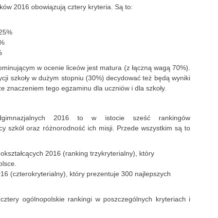
ów 2016 obowiązują cztery kryteria. Są to:
 25%
5%
%
ominującym w ocenie liceów jest matura (z łączną wagą 70%).
cji szkoły w dużym stopniu (30%) decydować też będą wyniki
 znaczeniem tego egzaminu dla uczniów i dla szkoły.
dgimnazjalnych 2016 to w istocie sześć rankingów
cy szkół oraz różnorodność ich misji. Przede wszystkim są to
ształcących 2016 (ranking trzykryterialny), który
olsce.
6 (czterokryterialny), który prezentuje 300 najlepszych
ztery ogólnopolskie rankingi w poszczególnych kryteriach i