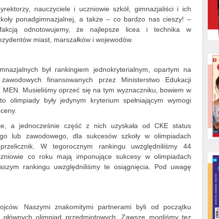
ektorzy, nauczyciele i uczniowie szkół, gimnazjaliści i ich
zkoły ponadgimnazjalnej, a także – co bardzo nas cieszy! –
fakcją odnotowujemy, że najlepsze licea i technika w
ezydentów miast, marszałków i wojewodów.
nazjalnych był rankingiem jednokryterialnym, opartym na
 zawodowych finansowanych przez Ministerstwo Edukacji
ze MEN. Musieliśmy oprzeć się na tym wyznaczniku, bowiem w
 to olimpiady były jedynym kryterium spełniającym wymogi
oceny.
nie, a jednocześnie część z nich uzyskała od CKE status
ego lub zawodowego, dla sukcesów szkoły w olimpiadach
 przelicznik. W tegorocznym rankingu uwzględniliśmy 44
uczniowie co roku mają imponujące sukcesy w olimpiadach
szym rankingu uwzględniliśmy te osiągnięcia. Pod uwagę
jców. Naszymi znakomitymi partnerami byli od początku
w głównych olimpiad przedmiotowych. Zawsze mogliśmy tez