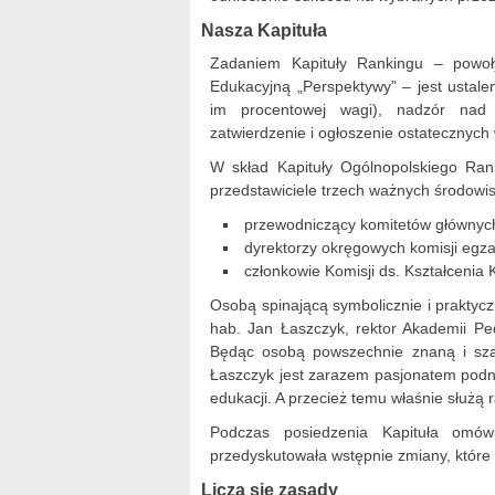
Nasza Kapituła
Zadaniem Kapituły Rankingu – powoły
Edukacyjną „Perspektywy” – jest ustalen
im procentowej wagi), nadzór nad 
zatwierdzenie i ogłoszenie ostatecznych
W skład Kapituły Ogólnopolskiego Ran
przedstawiciele trzech ważnych środowi
przewodniczący komitetów głównyc
dyrektorzy okręgowych komisji egz
członkowie Komisji ds. Kształcenia
Osobą spinającą symbolicznie i praktyczn
hab. Jan Łaszczyk, rektor Akademii Pe
Będąc osobą powszechnie znaną i sza
Łaszczyk jest zarazem pasjonatem podno
edukacji. A przecież temu właśnie służą
Podczas posiedzenia Kapituła omówi
przedyskutowała wstępnie zmiany, które
Liczą się zasady