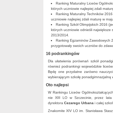
Ranking Maturalny Liceów Ogólnoksz
których uczniowie najlepiej zdali matu
Ranking Maturalny Techników 2016 (
uczniowie najlepiej zdali maturę w maj
Ranking Szkół Olimpijskich 2016 (jed
których uczniowie odnieśli największe
2013/2014.
Ranking Egzaminów Zawodowych 201
przygotowały swoich uczniów do zda
16 podrankingów
Dla ułatwienia porównań szkół ponadgim
również podrankingi wojewódzkie liceów
Będę one przydatne zarówno nauczyc
wybierającym szkołę ponadgimnazjalną 
Oto najlepsi
W Rankingu Liceów Ogólnokształcących
nie XIII LO w Szczecinie, przez lata
dyrektora
Cezarego Urbana
i całej szko
Znakomite XIV LO im. Stanisława Stas