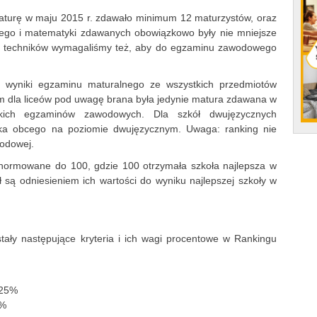
maturę w maju 2015 r. zdawało minimum 12 maturzystów, oraz
kiego i matematyki zdawanych obowiązkowo były nie mniejsze
dku techników wymagaliśmy też, aby do egzaminu zawodowego
 wyniki egzaminu maturalnego ze wszystkich przedmiotów
m dla liceów pod uwagę brana była jedynie matura zdawana w
tkich egzaminów zawodowych. Dla szkół dwujęzycznych
yka obcego na poziomie dwujęzycznym. Uwaga: ranking nie
odowej.
unormowane do 100, gdzie 100 otrzymała szkoła najlepsza w
ł są odniesieniem ich wartości do wyniku najlepszej szkoły w
tały następujące kryteria i ich wagi procentowe w Rankingu
 25%
5%