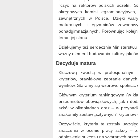
liczyć na rektorów polskich uczelni.
okręgowych komisji egzaminacyjnych
zewnętrznych w Polsce. Dzięki wi
maturalnych i egzaminów zawodowych
ponadgimnazjalnych. Porównując kolej
temat jej stanu.
Dziękujemy też serdecznie Ministerstwu
ważny element budowania kultury jakości 
Decyduje matura
Kluczową kwestią w profesjonalnym p
kryteriów, prawidłowe zebranie danych
wyników. Staramy się wzorowo spełniać 
Głównym kryterium rankingowym (w klasy
przedmiotów obowiązkowych, jak i dod
szkół w olimpiadach oraz – w przypa
znakomity zestaw „sztywnych” kryteriów 
Oczywiście, kryteria te zostały uwzg
znaczenia w ocenie pracy szkoły – z
odniesienie sukcesu na wybranych przez