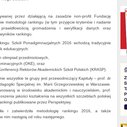
wanej przez działającą na zasadzie non-profit Fundację
ie metodologii rankingu (w tym przyjęcie kryteriów i nadanie
prawidłowością gromadzenia i weryfikacji danych oraz
 wyników rankingu.
kingu Szkół Ponadgimnazjalnych 2016 wchodzą tradycyjnie
sk edukacyjnych:
h olimpiad przedmiotowych,
aminacyjnych (OKE), oraz
 Konferencji Rektorów Akademickich Szkół Polskich (KRASP).
ie wszystkie te grupy jest przewodniczący Kapituły – prof. dr
dagogiki Specjalnej im. Marii Grzegorzewskiej w Warszawie.
nowaną w środowisku akademickim i nauczycielskim, prof.
szenia jakości kształcenia na wszystkich szczeblach polskiej
 rankingi publikowane przez Perspektywy.
ła i zatwierdziła metodologię rankingu 2016, a także
 w nim nastąpią od roku następnego.