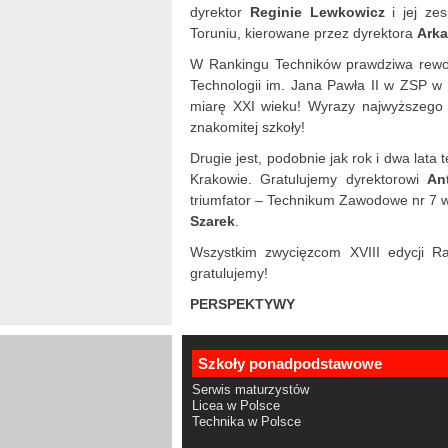
dyrektor
Reginie Lewkowicz
i jej ze
Toruniu, kierowane przez dyrektora
Arka
W Rankingu Techników prawdziwa rewol
Technologii im. Jana Pawła II w ZSP w
miarę XXI wieku! Wyrazy najwyższego
znakomitej szkoły!
Drugie jest, podobnie jak rok i dwa lat
Krakowie. Gratulujemy dyrektorowi
An
triumfator – Technikum Zawodowe nr 7 
Szarek
.
Wszystkim zwycięzcom XVIII edycji R
gratulujemy!
PERSPEKTYWY
Szkoły ponadpodstawowe
Serwis maturzystów
Licea w Polsce
Technika w Polsce