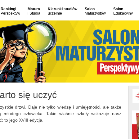
Rankingi
Matura
Kierunki studiów
Salon
Salon
Perspektyw
i Studia
uczelnie
Maturzystów
Edukacyjny
arto się uczyć
stkie drzwi. Daje nie tylko wiedzę i umiejętności, ale także
ą młodego człowieka. Takie właśnie szkoły wskazuje nasz
: to jego XVIII edycja.