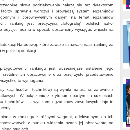
 Szczególne słowa podziękowania należą się też dyrektorom
, którzy sprawnie wdrożyli i prowadzą system egzaminów
arygodnym i porównywalnym danym na temat egzaminów
, ranking jest precyzyjną „fotografią” polskich szkół
ne edycje, można w sposób uprawniony wyciągać wnioski na
 Edukacji Narodowej, które zawsze uznawało nasz ranking za
w polskiej edukacji.
rzygotowaniu rankingu jest wcześniejsze ustalenie jego
, rzetelne ich opracowanie oraz przejrzyste przedstawienie
wszystkie te wymagania.
fikacji liceów i techników) są wyniki maturalne, zarówno z
atkowych. W połączeniu z kryterium opartym na sukcesach
dku techników – z wynikami egzaminów zawodowych daje to
oceny.
lędnione w rankingu z różnymi wagami, adekwatnymi do ich
astosowanych z punktu widzenia szans jej absolwenta na
 niego studiach.