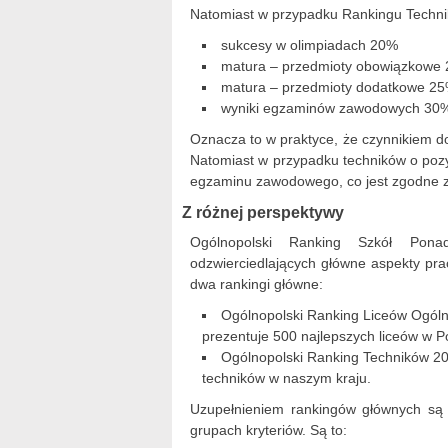
Natomiast w przypadku Rankingu Technik
sukcesy w olimpiadach 20%
matura – przedmioty obowiązkowe
matura – przedmioty dodatkowe 2
wyniki egzaminów zawodowych 30
Oznacza to w praktyce, że czynnikiem d
Natomiast w przypadku techników o pozy
egzaminu zawodowego, co jest zgodne ze
Z różnej perspektywy
Ogólnopolski Ranking Szkół Pona
odzwierciedlających główne aspekty pra
dwa rankingi główne:
Ogólnopolski Ranking Liceów Ogólnok
prezentuje 500 najlepszych liceów w P
Ogólnopolski Ranking Techników 201
techników w naszym kraju.
Uzupełnieniem rankingów głównych są c
grupach kryteriów. Są to: