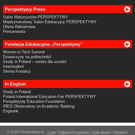
Perspektywy Press
Salon Maturzystów PERSPEKTYWY
Międzynarodowy Salon Edukacyjny PERSPEKTYWY
Oferta Reklamowa
Prenumerata
Fundacja Edukacyjna „Perspektywy”
Women in Tech Summit
Dziewczyny na politechniki!
Study in Poland – serwis dla uczelni
Interstudent
Strona Fundacji
In English
Study in Poland
Poland International Education Fair PERSPEKTYWY
Perspektywy Education Foundation
IREG Observatory on Academic Ranking
Engirank
© 2026 Perspektywy.pl
|
|
|
|
O nas
Polityka Prywatności
Znak jakości
Reklama