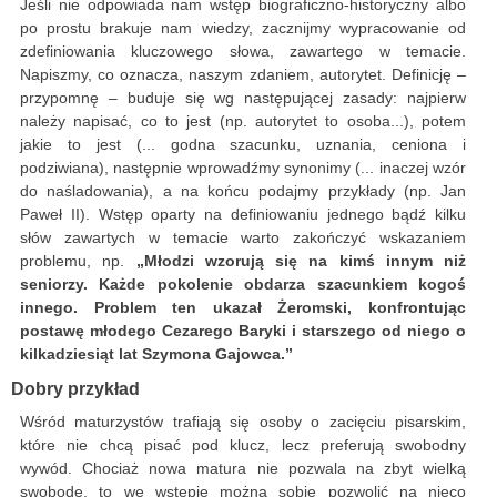
Jeśli nie odpowiada nam wstęp biograficzno-historyczny albo
po prostu brakuje nam wiedzy, zacznijmy wypracowanie od
zdefiniowania kluczowego słowa, zawartego w temacie.
Napiszmy, co oznacza, naszym zdaniem, autorytet. Definicję –
przypomnę – buduje się wg następującej zasady: najpierw
należy napisać, co to jest (np. autorytet to osoba...), potem
jakie to jest (... godna szacunku, uznania, ceniona i
podziwiana), następnie wprowadźmy synonimy (... inaczej wzór
do naśladowania), a na końcu podajmy przykłady (np. Jan
Paweł II). Wstęp oparty na definiowaniu jednego bądź kilku
słów zawartych w temacie warto zakończyć wskazaniem
problemu, np.
„Młodzi wzorują się na kimś innym niż
seniorzy. Każde pokolenie obdarza szacunkiem kogoś
innego. Problem ten ukazał Żeromski, konfrontując
postawę młodego Cezarego Baryki i starszego od niego o
kilkadziesiąt lat Szymona Gajowca.”
Dobry przykład
Wśród maturzystów trafiają się osoby o zacięciu pisarskim,
które nie chcą pisać pod klucz, lecz preferują swobodny
wywód. Chociaż nowa matura nie pozwala na zbyt wielką
swobodę, to we wstępie można sobie pozwolić na nieco