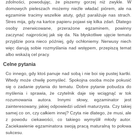
zdolności, powodując, że piszemy gorzej niż zwykle. W
domowych pieleszach możemy nieźle władać piórem, ale na
egzaminie tracimy wszelkie atuty, gdyż paraliżuje nas strach.
Stres mija, gdy na kartce papieru pojawi się kilka zdań. Dlatego
osoby znerwicowane, przerażone egzaminem, powinny
zaczynać najprościej jak się da. Na błyskotliwe ujęcie tematu
przyjdzie pora nieco później, gdy ochłoniemy. Nerwusy niech
więc darują sobie rozmyślania nad wstępem, przepiszą temat
albo wskażą cel pracy.
Celne pytania
Co innego, gdy ktoś panuje nad sobą i nie boi się pustej kartki.
Wtedy może chwilę pomyśleć. Spokojna osoba może pokusić
się o zadanie pytania do tematu. Dobre pytanie pobudza do
myślenia i sprawia, że czytelnik daje się wciągnąć w tok
rozumowania autora. Innymi słowy, egzaminator jest
zainteresowany, jakiej odpowiedzi udzieli maturzysta. Czy takiej
samej co on, czy całkiem innej? Czyta nie dlatego, że musi, ale
z powodu ciekawości, co takiego wymyślił młody autor.
Zaciekawienie egzaminatora swoją pracą maturalną to połowa
sukcesu.