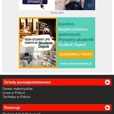
REKLAMA
Szkoły ponadpodstawowe
Serwis maturzystów
Licea w Polsce
Technika w Polsce
Rankingi