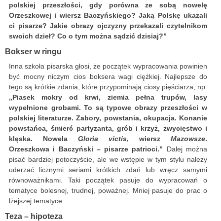
polskiej przeszłości, gdy porówna ze sobą nowelę
Orzeszkowej i wiersz Baczyńskiego? Jaką Polskę ukazali
ci pisarze? Jakie obrazy ojczyzny przekazali czytelnikom
swoich dzieł? Co o tym można sądzić dzisiaj?”
Bokser w ringu
Inna szkoła pisarska głosi, że początek wypracowania powinien
być mocny niczym cios boksera wagi ciężkiej. Najlepsze do
tego są krótkie zdania, które przypominają ciosy pięściarza, np.
„Piasek mokry od krwi, ziemia pełna trupów, lasy
wypełnione grobami. To są typowe obrazy przeszłości w
polskiej literaturze. Zabory, powstania, okupacja. Konanie
powstańca, śmierć partyzanta, grób i krzyż, zwycięstwo i
klęska. Nowela
Gloria victis
, wiersz
Mazowsze
.
Orzeszkowa i Baczyński – pisarze patrioci.”
Dalej można
pisać bardziej potoczyście, ale we wstępie w tym stylu należy
uderzać licznymi seriami krótkich zdań lub wręcz samymi
równoważnikami. Taki początek pasuje do wypracowań o
tematyce bolesnej, trudnej, poważnej. Mniej pasuje do prac o
lżejszej tematyce.
Teza – hipoteza