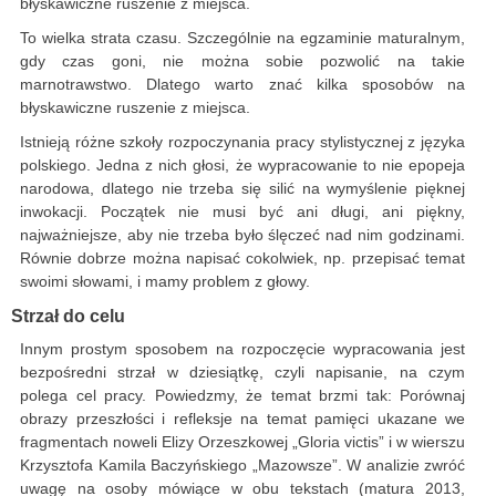
błyskawiczne ruszenie z miejsca.
To wielka strata czasu. Szczególnie na egzaminie maturalnym,
gdy czas goni, nie można sobie pozwolić na takie
marnotrawstwo. Dlatego warto znać kilka sposobów na
błyskawiczne ruszenie z miejsca.
Istnieją różne szkoły rozpoczynania pracy stylistycznej z języka
polskiego. Jedna z nich głosi, że wypracowanie to nie epopeja
narodowa, dlatego nie trzeba się silić na wymyślenie pięknej
inwokacji. Początek nie musi być ani długi, ani piękny,
najważniejsze, aby nie trzeba było ślęczeć nad nim godzinami.
Równie dobrze można napisać cokolwiek, np. przepisać temat
swoimi słowami, i mamy problem z głowy.
Strzał do celu
Innym prostym sposobem na rozpoczęcie wypracowania jest
bezpośredni strzał w dziesiątkę, czyli napisanie, na czym
polega cel pracy. Powiedzmy, że temat brzmi tak: Porównaj
obrazy przeszłości i refleksje na temat pamięci ukazane we
fragmentach noweli Elizy Orzeszkowej „Gloria victis” i w wierszu
Krzysztofa Kamila Baczyńskiego „Mazowsze”. W analizie zwróć
uwagę na osoby mówiące w obu tekstach (matura 2013,