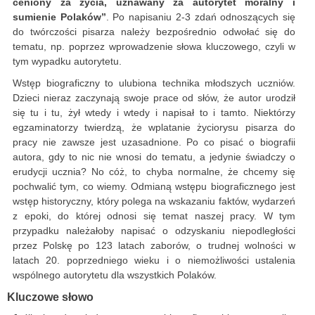
ceniony za życia, uznawany za autorytet moralny i
sumienie Polaków”
. Po napisaniu 2-3 zdań odnoszących się
do twórczości pisarza należy bezpośrednio odwołać się do
tematu, np. poprzez wprowadzenie słowa kluczowego, czyli w
tym wypadku autorytetu.
Wstęp biograficzny to ulubiona technika młodszych uczniów.
Dzieci nieraz zaczynają swoje prace od słów, że autor urodził
się tu i tu, żył wtedy i wtedy i napisał to i tamto. Niektórzy
egzaminatorzy twierdzą, że wplatanie życiorysu pisarza do
pracy nie zawsze jest uzasadnione. Po co pisać o biografii
autora, gdy to nic nie wnosi do tematu, a jedynie świadczy o
erudycji ucznia? No cóż, to chyba normalne, że chcemy się
pochwalić tym, co wiemy. Odmianą wstępu biograficznego jest
wstęp historyczny, który polega na wskazaniu faktów, wydarzeń
z epoki, do której odnosi się temat naszej pracy. W tym
przypadku należałoby napisać o odzyskaniu niepodległości
przez Polskę po 123 latach zaborów, o trudnej wolności w
latach 20. poprzedniego wieku i o niemożliwości ustalenia
wspólnego autorytetu dla wszystkich Polaków.
Kluczowe słowo