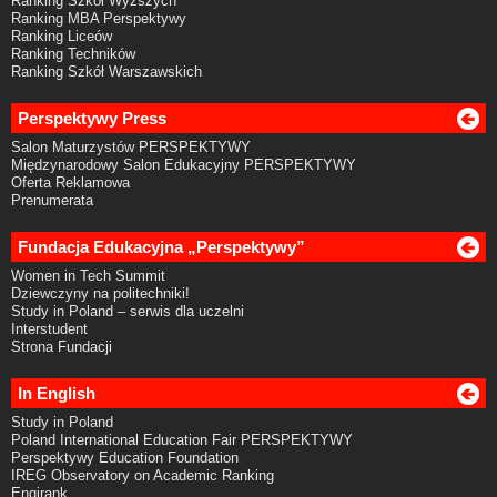
Ranking Szkół Wyższych
Ranking MBA Perspektywy
Ranking Liceów
Ranking Techników
Ranking Szkół Warszawskich
Perspektywy Press
Salon Maturzystów PERSPEKTYWY
Międzynarodowy Salon Edukacyjny PERSPEKTYWY
Oferta Reklamowa
Prenumerata
Fundacja Edukacyjna „Perspektywy”
Women in Tech Summit
Dziewczyny na politechniki!
Study in Poland – serwis dla uczelni
Interstudent
Strona Fundacji
In English
Study in Poland
Poland International Education Fair PERSPEKTYWY
Perspektywy Education Foundation
IREG Observatory on Academic Ranking
Engirank