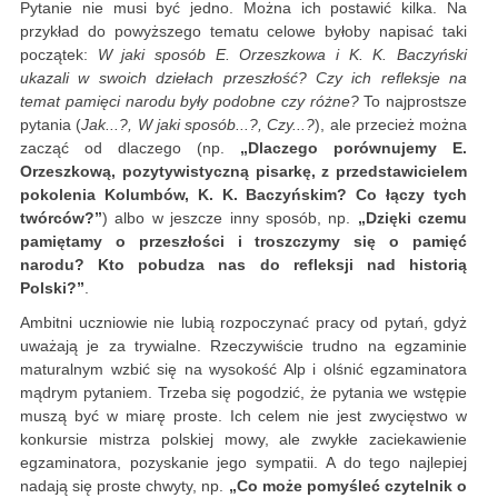
Pytanie nie musi być jedno. Można ich postawić kilka. Na
przykład do powyższego tematu celowe byłoby napisać taki
początek:
W jaki sposób E. Orzeszkowa i K. K. Baczyński
ukazali w swoich dziełach przeszłość? Czy ich refleksje na
temat pamięci narodu były podobne czy różne?
To najprostsze
pytania (
Jak...?, W jaki sposób...?, Czy...?
), ale przecież można
zacząć od dlaczego (np.
„Dlaczego porównujemy E.
Orzeszkową, pozytywistyczną pisarkę, z przedstawicielem
pokolenia Kolumbów, K. K. Baczyńskim? Co łączy tych
twórców?”
) albo w jeszcze inny sposób, np.
„Dzięki czemu
pamiętamy o przeszłości i troszczymy się o pamięć
narodu? Kto pobudza nas do refleksji nad historią
Polski?”
.
Ambitni uczniowie nie lubią rozpoczynać pracy od pytań, gdyż
uważają je za trywialne. Rzeczywiście trudno na egzaminie
maturalnym wzbić się na wysokość Alp i olśnić egzaminatora
mądrym pytaniem. Trzeba się pogodzić, że pytania we wstępie
muszą być w miarę proste. Ich celem nie jest zwycięstwo w
konkursie mistrza polskiej mowy, ale zwykłe zaciekawienie
egzaminatora, pozyskanie jego sympatii. A do tego najlepiej
nadają się proste chwyty, np.
„Co może pomyśleć czytelnik o