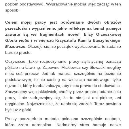
poziom podstawowy). Wypracowanie można więc zacząć w ten
sposób:
Celem mojej pracy jest porównanie dwóch obrazów
przeszłości i wyjaśnienie, jakie refleksje na temat pamięci
zawarte są we fragmentach noweli Elizy Orzeszkowej
Gloria victis
i w wierszu Krzysztofa Kamila Baczyńskiego
Mazowsze
.
Okazuje się, że początek wypracowania to zadanie
bardzo proste.
Oczywiście, takie rozpoczynanie pracy stylistycznej oznacza
pójście na łatwiznę. Zapewne Mickiewicz czy Słowacki mogliby
mieć coś przeciw. Jednak matura, szczególnie na poziomie
podstawowym, to nie casting na wieszcza narodowego, tylko
egzamin, który trzeba zaliczyć, aby mieć prawo do studiowania.
Zaczynajmy więc jakkolwiek, choćby przez proste podanie celu
pracy, i nie zadręczajmy się, że to nie jest ani piękne, ani
oryginalne. Najważniejsze, że udało się zacząć. Teraz powinno
być już z górki.
Prosty początek to metoda polecana szczególnie osobom,
które zżera adrenalina. Nadmierny stres hamuje nasze