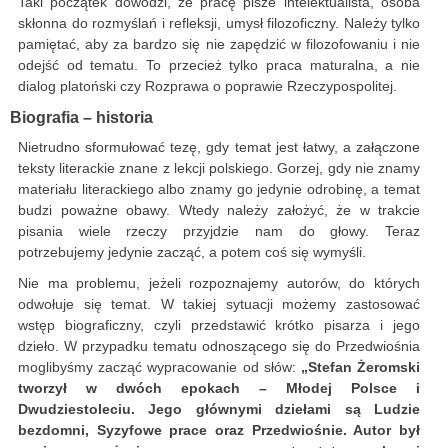
Taki początek dowodzi, że pracę pisze intelektualista, osoba
skłonna do rozmyślań i refleksji, umysł filozoficzny. Należy tylko
pamiętać, aby za bardzo się nie zapędzić w filozofowaniu i nie
odejść od tematu. To przecież tylko praca maturalna, a nie
dialog platoński czy Rozprawa o poprawie Rzeczypospolitej.
Biografia – historia
Nietrudno sformułować tezę, gdy temat jest łatwy, a załączone
teksty literackie znane z lekcji polskiego. Gorzej, gdy nie znamy
materiału literackiego albo znamy go jedynie odrobinę, a temat
budzi poważne obawy. Wtedy należy założyć, że w trakcie
pisania wiele rzeczy przyjdzie nam do głowy. Teraz
potrzebujemy jedynie zacząć, a potem coś się wymyśli.
Nie ma problemu, jeżeli rozpoznajemy autorów, do których
odwołuje się temat. W takiej sytuacji możemy zastosować
wstęp biograficzny, czyli przedstawić krótko pisarza i jego
dzieło. W przypadku tematu odnoszącego się do Przedwiośnia
moglibyśmy zacząć wypracowanie od słów:
„Stefan Żeromski
tworzył w dwóch epokach – Młodej Polsce i
Dwudziestoleciu. Jego głównymi dziełami są Ludzie
bezdomni, Syzyfowe prace oraz Przedwiośnie. Autor był