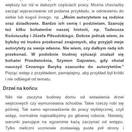
większy luz niż w dalszych częściach pracy. Można chociażby
zacząć wypracowanie od podania przykładu, w odniesieniu do
siebie lub kogoś innego, np.
„Moim autorytetem są rodzice
oraz dziadkowie. Bardzo ich cenię i podziwiam. Szanuję
też kilku bohaterów naszej historii, np. Tadeusza
Kościuszkę i Józefa Piłsudskiego. Dobrze jednak wiem, że
byłoby mi trudno przekonać znajomych, aby przyjęli moje
autorytety za swoje własne. Nie wiem, czy dałbym radę ich
przekonać. W podobnie trudnej sytuacji znalazł się
bohater Przedwiośnia, Szymon Gajowiec, gdy chciał
nauczyć Cezarego Barykę szacunku do autorytetów.”
Pisząc wstęp z przykładem, pamiętajmy, aby przykład był krótki
i nie odbiegał od tematu.
Drzwi na końcu
Nikt nie zaczyna budowy domu od wstawienia drzwi
wejściowych czy wymurowania schodów. Takie rzeczy robi się
później. Tak samo wprowadzenie do pracy stylistycznej, czyli
wstęp, normalnie napisalibyśmy po głównej robocie. Niestety,
warunki panujące na egzaminie każą zaczynać od wstępu.
Tylko nieliczni uczniowie zostawiają puste pół strony i