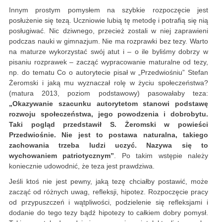
Innym prostym pomysłem na szybkie rozpoczęcie jest
posłużenie się tezą. Uczniowie lubią tę metodę i potrafią się nią
posługiwać. Nic dziwnego, przecież zostali w niej zaprawieni
podczas nauki w gimnazjum. Nie ma rozprawki bez tezy. Warto
na maturze wykorzystać swój atut i – o ile byliśmy dobrzy w
pisaniu rozprawek – zacząć wypracowanie maturalne od tezy,
np. do tematu Co o autorytecie pisał w „Przedwiośniu” Stefan
Żeromski i jaką mu wyznaczał rolę w życiu społeczeństwa?
(matura 2013, poziom podstawowy) pasowałaby teza:
„Okazywanie szacunku autorytetom stanowi podstawę
rozwoju społeczeństwa, jego powodzenia i dobrobytu.
Taki pogląd przedstawił S. Żeromski w powieści
Przedwiośnie. Nie jest to postawa naturalna, takiego
zachowania trzeba ludzi uczyć. Nazywa się to
wychowaniem patriotycznym”
. Po takim wstępie należy
koniecznie udowodnić, że teza jest prawdziwa.
Jeśli ktoś nie jest pewny, jaką tezę chciałby postawić, może
zacząć od różnych uwag, refleksji, hipotez. Rozpoczęcie pracy
od przypuszczeń i wątpliwości, podzielenie się refleksjami i
dodanie do tego tezy bądź hipotezy to całkiem dobry pomysł.