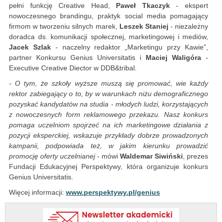
pełni funkcję Creative Head,
Paweł Tkaczyk
- ekspert
nowoczesnego brandingu, praktyk social media pomagający
firmom w tworzeniu silnych marek,
Leszek Staniej
- niezależny
doradca ds. komunikacji społecznej, marketingowej i mediów,
Jacek Szlak
- naczelny redaktor „Marketingu przy Kawie”,
partner Konkursu Genius Universitatis i
Maciej Waligóra
-
Executive Creative Diector w DDB&tribal.
- O tym, że szkoły wyższe muszą się promować, wie każdy
rektor zabiegający o to, by w warunkach niżu demograficznego
pozyskać kandydatów na studia - młodych ludzi, korzystających
z nowoczesnych form reklamowego przekazu. Nasz konkurs
pomaga uczelniom spojrzeć na ich marketingowe działania z
pozycji eksperckiej, wskazuje przykłady dobrze prowadzonych
kampanii, podpowiada też, w jakim kierunku prowadzić
promocję oferty uczelnianej
- mówi
Waldemar Siwiński
, prezes
Fundacji Edukacyjnej Perspektywy, która organizuje konkurs
Genius Universitatis.
Więcej informacji:
www.perspektywy.pl/genius