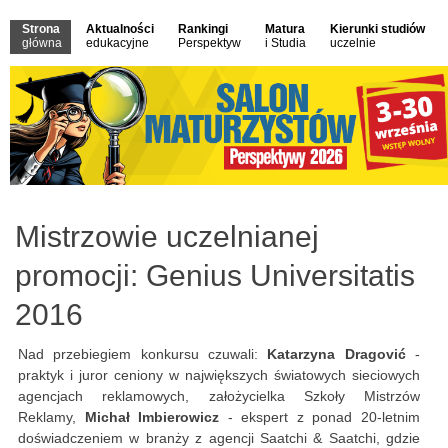
Strona
Aktualności
Rankingi
Matura
Kierunki studiów
główna
edukacyjne
Perspektyw
i Studia
uczelnie
Mistrzowie uczelnianej
promocji: Genius Universitatis
2016
Nad przebiegiem konkursu czuwali:
Katarzyna Dragović
-
praktyk i juror ceniony w największych światowych sieciowych
agencjach reklamowych, założycielka Szkoły Mistrzów
Reklamy,
Michał Imbierowicz
- ekspert z ponad 20-letnim
doświadczeniem w branży z agencji Saatchi & Saatchi, gdzie