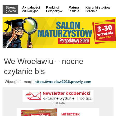
Strona
Aktualności
Rankingi
Matura
Kierunki studiów
główna
edukacyjne
Perspektyw
i Studia
uczelnie
We Wrocławiu – nocne
czytanie bis
Więcej informacji:
https://wroclaw2016.prowly.com
REKLAMA