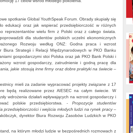
romocję 17 celów wśród młodego pokolenia.
we spotkanie Global YouthSpeak Forum. Obrady skupiały się
do edukacji oraz jak wspierać przedsiębiorczość w różnych
o reprezentantów wielu firm z Polski oraz z całego świata.
poprowadzili dla studentów polskich uczelni ekonomicznych
oważonego Rozwoju według ONZ: Godna praca i wzrost
r Biura Strategii i Relacji Międzynarodowych w PKO Banku
waniami gospodarczymi stoi Polska oraz jak PKO Bank Polski i
żony wzrost gospodarczy, zatrudnienie i godną pracę dla
ia, jakie stosują inne firmy oraz dobre praktyki na świecie –
stnicy mieli za zadanie wypracować projekty związane z 17
re będą realizowane przez AIESEC na całym świecie. W
sły wdrożenia działań wpływających na wzrost gospodarczy i
wać polskie przedsiębiorstwa.
- Propozycje studentów
a przedsiębiorczości i wejścia młodych ludzi na rynek pracy –
Jakóbczyk, dyrektor Biura Rozwoju Zasobów Ludzkich w PKO
stand, na którym młodzi ludzie w bezpośrednich rozmowach z