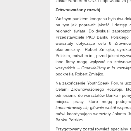
został Partnerem ONZ i odpowiada za p
Zrównoważony rozwój
Ważnym punktem kongresu było dwudnio
na tym jak poprawić jakość i dostęp 
rejonach świata. Do dyskusji zaproszon
Przedstawiciele PKO Banku Polskiego 
warsztaty dotyczące celu 8 Zrówn
ekonomiczny. Robert Zmiejko, dyrekto
Polskim, mówił m.in., przed jakimi wyz
inne firmy mogą wpływać na zrównowa
wszystkich.
– Omawialiśmy m.in. rozwiązan
podkreśla Robert Zmiejko.
Na zakończenie YouthSpeak Forum ucze
Celami Zrównoważonego Rozwoju, któ
odniesieniu do warsztatów Banku - pomy
miejsca pracy, które mogą podejmo
koncentrowały się głównie wokół wsparci
mówi koordynująca warsztaty Jolanta 
Banku Polskim.
Przygotowany został również specjalny 