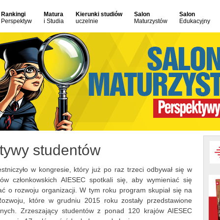
Rankingi
Matura
Kierunki studiów
Salon
Salon
Perspektyw
i Studia
uczelnie
Maturzystów
Edukacyjny
atywy studentów
tniczyło w kongresie, który już po raz trzeci odbywał się w
ajów członkowskich AIESEC spotkali się, aby wymieniać się
ć o rozwoju organizacji. W tym roku program skupiał się na
zwoju, które w grudniu 2015 roku zostały przedstawione
onych. Zrzeszający studentów z ponad 120 krajów AIESEC