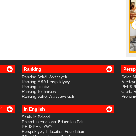
Rankingi
Persp
Ranking Szkół Wyższych
Salon 
Ranking MBA Perspektywy
Międzyn
Ranking Liceów
PERSP
Ranking Techników
Oferta 
Ranking Szkół Warszawskich
Prenume
y”
In English
Study in Poland
Poland International Education Fair
PERSPEKTYWY
Perspektywy Education Foundation