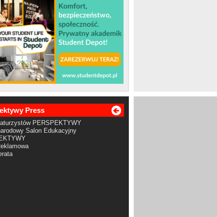
ektywy Press
Maturzystów PERSPEKTYWY
arodowy Salon Edukacyjny
EKTYWY
Reklamowa
rata