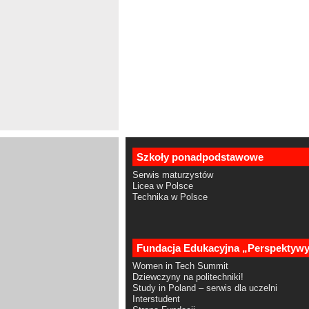
Szkoły ponadpodstawowe
Serwis maturzystów
Licea w Polsce
Technika w Polsce
Fundacja Edukacyjna „Perspektyw
Women in Tech Summit
Dziewczyny na politechniki!
Study in Poland – serwis dla uczelni
Interstudent