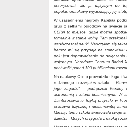
przerysował, ale ja dążyłbym do teg
popularnonaukowy wyjaśniający jej istotę
W uzasadnieniu nagrody Kapituła podkr
grup z setkami ośrodków na świecie 
CERN to miejsce, gdzie można spotkać
formalnie w stanie wojny. Tam przekona
współczesnej nauki. Nauczyłem się takż
bardzo mi się przydaje na stanowisku 
polu jest doprowadzenie do połączenia 
wojennym. Narodowe Centrum Badań Jąd
pochwalić ponad 300 publikacjami roczni
Na naukowy Olimp prowadziła długa i 
rodzinnego i rozwijał w szkole. –
Pierw
jego zagadki” – podręcznik licealny
astronomią i lotami kosmicznymi. W 
Zainteresowanie fizyką przyszło w lic
pracowni fizycznej i niesamowitej at
Miesiąc temu szkoła świętowała swoje st
dziedzin, których przygoda z nauką rozp