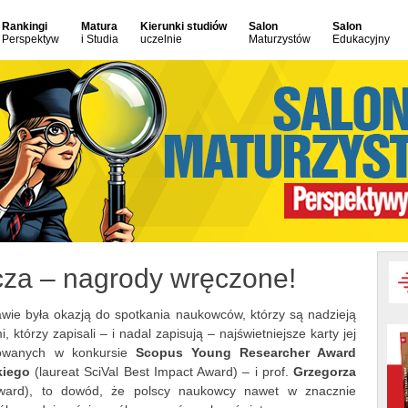
Rankingi
Matura
Kierunki studiów
Salon
Salon
Perspektyw
i Studia
uczelnie
Maturzystów
Edukacyjny
za – nagrody wręczone!
ie była okazją do spotkania naukowców, którzy są nadzieją
 którzy zapisali – i nadal zapisują – najświetniejsze karty jej
nowanych w konkursie
Scopus Young Researcher Award
iego
(laureat SciVal Best Impact Award) – i prof.
Grzegorza
Award), to dowód, że polscy naukowcy nawet w znacznie