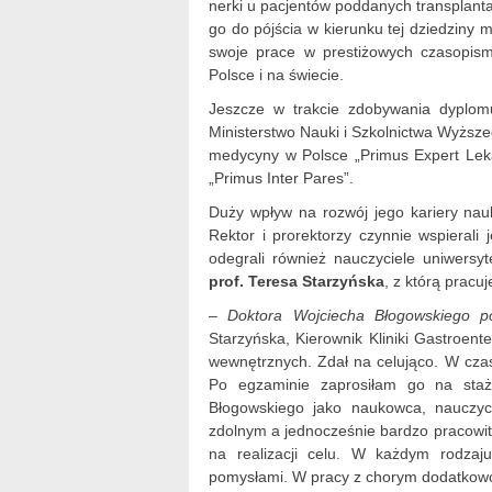
nerki u pacjentów poddanych transplantac
go do pójścia w kierunku tej dziedziny m
swoje prace w prestiżowych czasopism
Polsce i na świecie.
Jeszcze w trakcie zdobywania dyplomu
Ministerstwo Nauki i Szkolnictwa Wyższe
medycyny w Polsce „Primus Expert Lek
„Primus Inter Pares”.
Duży wpływ na rozwój jego kariery na
Rektor i prorektorzy czynnie wspieral
odegrali również nauczyciele uniwersy
prof. Teresa Starzyńska
, z którą pracuj
–
Doktora Wojciecha Błogowskiego p
Starzyńska, Kierownik Kliniki Gastroe
wewnętrznych. Zdał na celująco. W cza
Po egzaminie zaprosiłam go na staż 
Błogowskiego jako naukowca, nauczyci
zdolnym a jednocześnie bardzo pracow
na realizacji celu. W każdym rodzaju
pomysłami. W pracy z chorym dodatkowo