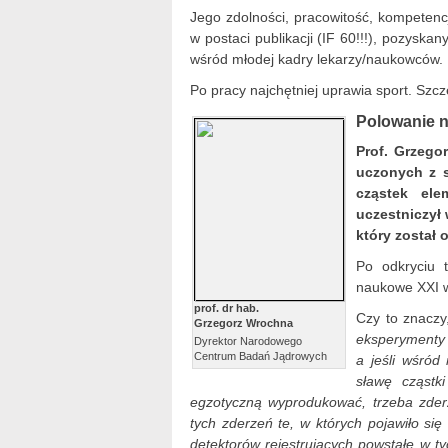
Jego zdolności, pracowitość, kompetencj
w postaci publikacji (IF 60!!!), pozyska
wśród młodej kadry lekarzy/naukowców.
Po pracy najchętniej uprawia sport. Szcze
Polowanie n
Prof. Grzeg
uczonych z 
cząstek el
uczestniczył
który został 
Po odkryciu t
naukowe XXI w.
prof. dr hab.
Czy to znaczy
Grzegorz Wrochna
eksperymenty 
Dyrektor Narodowego
Centrum Badań Jądrowych
a jeśli wśród
sławę cząstk
egzotyczną wyprodukować, trzeba zder
tych zderzeń te, w których pojawiło si
detektorów rejestrujących powstałe w ty