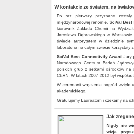
W kontakcie ze światem, na świat
Po raz pierwszy przyznane został
międzynarodowej renomie.
SciVal Best
kierownik Zakładu Chemii na Wydzial
Jarosława Dąbrowskiego w Warszawie.
świecie autorytetem w dziedzinie synt
laboratoria na całym świecie korzystały 
SciVal Best Connectivity Award
Jury p
Narodowego Centrum Badań Jądrowy
polskich grup z setkami ośrodków na 
CERN. W latach 2007-2012 był współaut
W ceremonii wręczenia nagród wzięło u
akademickiego.
Gratulujemy Laureatom i czekamy na ich 
Jak zregene
Nigdy nie wi
wizja przys