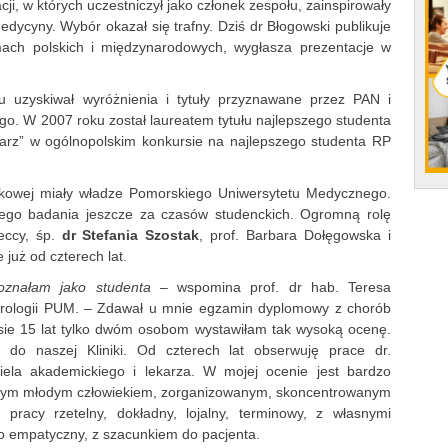
ji, w których uczestniczył jako członek zespołu, zainspirowały
edycyny. Wybór okazał się trafny. Dziś dr Błogowski publikuje
ach polskich i międzynarodowych, wygłasza prezentacje w
 uzyskiwał wyróżnienia i tytuły przyznawane przez PAN i
go. W 2007 roku został laureatem tytułu najlepszego studenta
arz” w ogólnopolskim konkursie na najlepszego studenta RP
ukowej miały władze Pomorskiego Uniwersytetu Medycznego.
i jego badania jeszcze za czasów studenckich. Ogromną rolę
teccy, śp.
dr Stefania Szostak
, prof. Barbara Dołęgowska i
e już od czterech lat.
oznałam jako studenta
– wspomina prof. dr hab. Teresa
nterologii PUM. – Zdawał u mnie egzamin dyplomowy z chorób
sie 15 lat tylko dwóm osobom wystawiłam tak wysoką ocenę.
do naszej Kliniki. Od czterech lat obserwuję prace dr.
ela akademickiego i lekarza. W mojej ocenie jest bardzo
itym młodym człowiekiem, zorganizowanym, skoncentrowanym
 pracy rzetelny, dokładny, lojalny, terminowy, z własnymi
 empatyczny, z szacunkiem do pacjenta.