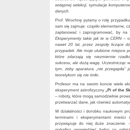
wstępnej selekcji, symulacje komputerow
danych.
Prof. Wrochnę pytamy o rolę przypadku
sam się zajmuje: cząstki elementarne, 
zaplanować i zaprogramować, by na k
Eksperymenty takie jak te w CERN
– o
nawet 20 lat, przez zespoły liczące d
przypadek. Ale moje ulubione miejsce p
które zdarzają się niezmiernie rzad
sukcesu, ale dużą wagę. Uczestnicząc
tym, żeby aparatura „nie przegapiła” j
teoretykom się nie śniło
.
Profesor ma na swoim koncie wiele ek
eksperyment astrofizyczny
„Pi of the S
– roboty, które mogą samodzielnie prow
przetwarzać dane, jak również automatyc
W działalności i dorobku naukowym pro
terminami i eksperymentami mieści s
przywiązuje do niej duże znaczenie.
potrafisz opowiedzieć babci co robi