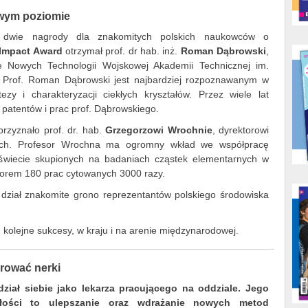
owym poziomie
y dwie nagrody dla znakomitych polskich naukowców o
 Impact Award
otrzymał prof. dr hab. inż.
Roman Dąbrowski
,
e Nowych Technologii Wojskowej Akademii Technicznej im.
 Prof. Roman Dąbrowski jest najbardziej rozpoznawanym w
ezy i charakteryzacji ciekłych kryształów. Przez wiele lat
z patentów i prac prof. Dąbrowskiego.
rzyznało prof. dr. hab.
Grzegorzowi Wrochnie
, dyrektorowi
ch. Profesor Wrochna ma ogromny wkład we współpracę
świecie skupionych na badaniach cząstek elementarnych w
orem 180 prac cytowanych 3000 razy.
dział znakomite grono reprezentantów polskiego środowiska
kolejne sukcesy, w kraju i na arenie międzynarodowej.
rować nerki
dział siebie jako lekarza pracującego na oddziale. Jego
złości to ulepszanie oraz wdrażanie nowych metod