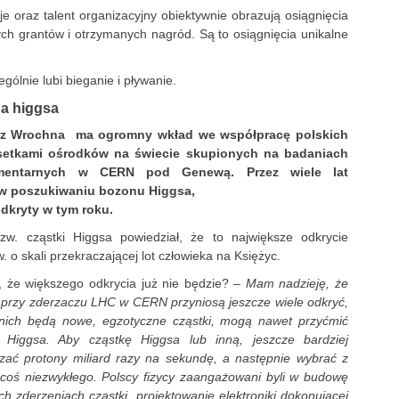
e oraz talent organizacyjny obiektywnie obrazują osiągnięcia
nych grantów i otrzymanych nagród. Są to osiągnięcia unikalne
gólnie lubi bieganie i pływanie.
a higgsa
orz Wrochna ma ogromny wkład we współpracę polskich
setkami ośrodków na świecie skupionych na badaniach
ementarnych w CERN pod Genewą. Przez wiele lat
 w poszukiwaniu bozonu Higgsa,
odkryty w tym roku.
zw. cząstki Higgsa powiedział, że to największe odkrycie
 o skali przekraczającej lot człowieka na Księżyc.
, że większego odkrycia już nie będzie? –
Mam nadzieję, że
przy zderzaczu LHC w CERN przyniosą jeszcze wiele odkryć,
 nich będą nowe, egzotyczne cząstki, mogą nawet przyćmić
i Higgsa. Aby cząstkę Higgsa lub inną, jeszcze bardziej
zać protony miliard razy na sekundę, a następnie wybrać z
ę coś niezwykłego. Polscy fizycy zaangażowani byli w budowę
ch zderzeniach cząstki, projektowanie elektroniki dokonującej