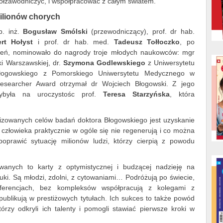
spółzawodniczyć, i współpracować z całym światem.
milionów chorych
. inż.
Bogusław Smólski
(przewodniczący), prof. dr hab.
rt Hołyst
i prof. dr hab. med.
Tadeusz Tołłoczko
, po
oszeń, nominowało do nagrody troje młodych naukowców: mgr
ki Warszawskiej, dr.
Szymona Godlewskiego
z Uniwersytetu
 Błogowskiego z Pomorskiego Uniwersytetu Medycznego w
esearcher Award otrzymał dr Wojciech Błogowski. Z jego
ybyła na uroczystośc prof.
Teresa Starzyńska
, która
lizowanych celów badań doktora Błogowskiego jest uzyskanie
 człowieka praktycznie w ogóle się nie regenerują i co można
poprawić sytuację milionów ludzi, którzy cierpią z powodu
wanych to karty z optymistycznej i budzącej nadzieję na
auki. Są młodzi, zdolni, z cytowaniami… Podróżują po świecie,
ferencjach, bez kompleksów współpracują z kolegami z
ublikują w prestiżowych tytułach. Ich sukces to także powód
zy odkryli ich talenty i pomogli stawiać pierwsze kroki w