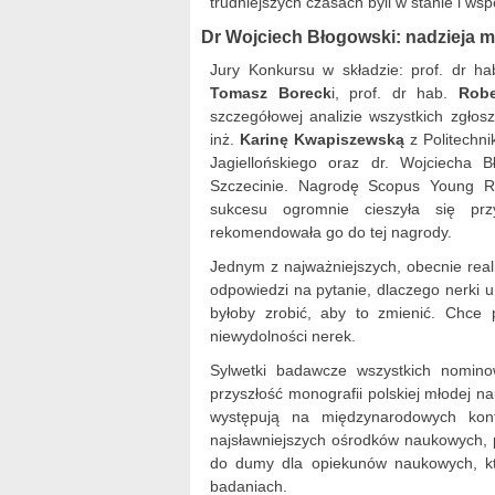
trudniejszych czasach byli w stanie i w
Dr Wojciech Błogowski: nadzieja 
Jury Konkursu w składzie: prof. dr hab
Tomasz Boreck
i, prof. dr hab.
Robe
szczegółowej analizie wszystkich zgł
inż.
Karinę Kwapiszewską
z Politechni
Jagiellońskiego oraz dr. Wojciecha
Szczecinie. Nagrodę Scopus Young R
sukcesu ogromnie cieszyła się prz
rekomendowała go do tej nagrody.
Jednym z najważniejszych, obecnie rea
odpowiedzi na pytanie, dlaczego nerki u
byłoby zrobić, aby to zmienić. Chce 
niewydolności nerek.
Sylwetki badawcze wszystkich nomino
przyszłość monografii polskiej młodej n
występują na międzynarodowych kon
najsławniejszych ośrodków naukowych, p
do dumy dla opiekunów naukowych, któr
badaniach.