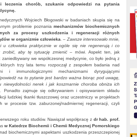
 i leczenia chorób, szukanie odpowiedzi na pytania
dycynę.
medycznych Wojciech Błogowski w badaniach skupia się na
narnym problemie poznania
mechanizmów biochemicznych
lnych za procesy uszkodzenia i regeneracji różnych
ządów w organizmie człowieka
. –
Zawsze interesowało mnie,
i u człowieka praktycznie w ogóle się nie regenerują i co
 zrobić, aby tę sytuację zmienić
– mówi. Aspekt ten, jak
st zaniedbywany we współczesnej medycynie, co było jedną z
 których trzy lata temu rozpoczął z zespołem badania nad
ymi i immunologicznymi mechanizmami dyrygującymi
powiedź na to pytanie jest bardzo ważna biorąc pod uwagę,
du niewydolności nerek i jak koszmarnie choroba obniża ich
. Ponadto zajmuje się odkrywaniem i opisywaniem składu
ji ludzkiej tkanki tłuszczowej oraz uczestniczy w projektach
 w procesie tzw. zaburzonej/nadmiernej regeneracji, czyli
pierwszego roku studiów. Nawiązał współpracę z
dr hab. prof.
as
w Katedrze Biochemii i Chemii Medycznej Pomorskiego
nad biochemicznymi aspektami uszkodzenia przeszczepionej