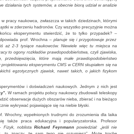
e działania tych systemów, a obecnie biorą udział w analizie
 w pracy naukowca, zwłaszcza w takich dziedzinach, którymi
cząstki w zderzeniu hadronów. Czy wszystko precyzyjnie można
ońcu eksperymentu stwierdzić, że to tylko przypadek? –
dpowiada prof. Wrochna –
planuje się i przygotowuje przez
ziś aż 2-3 tysiące naukowców. Niewiele więc tu miejsca na
racy to ogony rozkładów prawdopodobieństwa, czyli zjawiska,
ko, przedsięwzięcia, które mają małe prawdopodobieństwo
 w projektowaniu eksperymentu CMS w CERN skupiałem się na
akichś egzotycznych zjawisk, nawet takich, o jakich fizykom
sperymentów i doświadczeń naukowych. Jednym z nich jest
ky”.
W ramach projektu polscy naukowcy zbudowali teleskopy
adzić obserwacje dużych obszarów nieba, zbierać i na bieżąco
znie wykrywać pojawiające się na niebie błyski.
f. Wrochny, wypełnionych trudnymi do zrozumienia dla laika
ię także praca edukacyjna i popularyzatorska. Profesor
 –
Fizyk, noblista
Richard Feynmann
powiedział: „jeśli nie
sz, to znaczy, że sam tego nie rozumiesz”. Może trochę