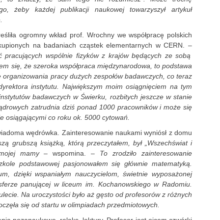
o, żeby każdej publikacji naukowej towarzyszył artykuł
.
eśliła ogromny wkład prof. Wrochny we współpracę polskich
skupionych na badaniach cząstek elementarnych w CERN. –
 pracujących wspólnie fizyków z krajów będących ze sobą
łem się, że szeroka współpraca międzynarodowa, to podstawa
e organizowania pracy dużych zespołów badawczych, co teraz
dyrektora instytutu. Największym moim osiągnięciem na tym
instytutów badawczych w Świerku, rozbitych jeszcze w stanie
rowych zatrudnia dziś ponad 1000 pracowników i może się
e osiągającymi co roku ok. 5000 cytowań.
świadoma wędrówka. Zainteresowanie naukami wyniósł z domu
szą grubszą książką, którą przeczytałem, był „Wszechświat i
 mojej mamy
– wspomina. –
To zrodziło zainteresowanie
szkole podstawowej pasjonowałem się głównie matematyką.
eum, dzięki wspaniałym nauczycielom, świetnie wyposażonej
mosferze panującej w liceum im. Kochanowskiego w Radomiu.
ulecie. Na uroczystości było aż gęsto od profesorów z różnych
oczęła się od startu w olimpiadach przedmiotowych.