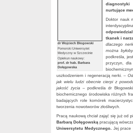
diagnostyki
nurtujące me
Doktor nauk 
interdyscypli
odpowiedzia
tkanek i nar
dr Wojciech Błogowski
dlaczego nerk
Pomorski Uniwersytet
można byłoby
Medyczny w Szczecinie
podkreśla, je
Opiekun naukowy:
przyczyn, dla
prof. dr hab. Barbara
Dołęgowska
biochemiczn
uszkodzeniem i regeneracją nerki. –
Od
jak wielu ludzi obecnie cierpi z powo
jakość życia
– podkreśla dr Błogowski
biochemicznego środowiska różnych frakc
badających role komórek macierzystych
tworzenia nowotworów złośliwych.
Pracą naukową chciał zająć się już od 
Barbarą Dołęgowską
pracującą wówcz
Uniwersytetu Medycznego.
Jej prace 