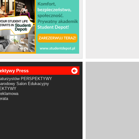
ektywy Press
Maturzystów PERSPEKTYWY
arodowy Salon Edukacyjny
EKTYWY
Reklamowa
rata