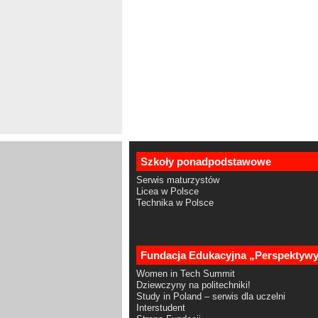
Szkoły ponadpodstawowe
Serwis maturzystów
Licea w Polsce
Technika w Polsce
Fundacja Edukacyjna „Perspektyw
Women in Tech Summit
Dziewczyny na politechniki!
Study in Poland – serwis dla uczelni
Interstudent