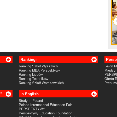
Rankingi
Persp
Ranking Szkół Wyższych
Salon 
Ranking MBA Perspektywy
Międzyn
Ranking Liceów
PERSP
Ranking Techników
Oferta 
Ranking Szkół Warszawskich
Prenume
y”
In English
Study in Poland
Poland International Education Fair
PERSPEKTYWY
Perspektywy Education Foundation