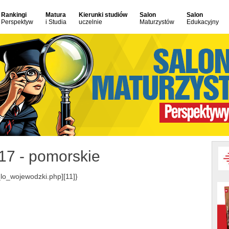
Rankingi
Matura
Kierunki studiów
Salon
Salon
Perspektyw
i Studia
uczelnie
Maturzystów
Edukacyjny
17 - pomorskie
lo_wojewodzki.php][11]}