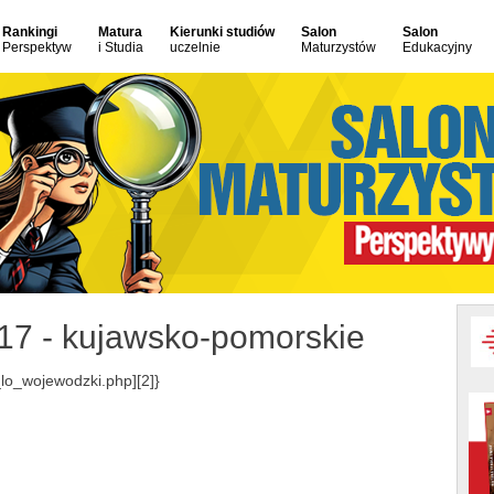
Rankingi
Matura
Kierunki studiów
Salon
Salon
Perspektyw
i Studia
uczelnie
Maturzystów
Edukacyjny
17 - kujawsko-pomorskie
lo_wojewodzki.php][2]}