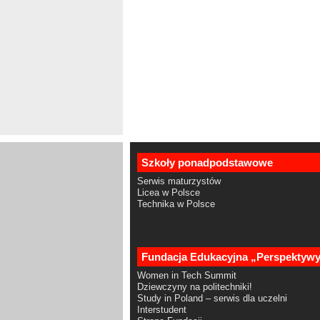
Szkoły ponadpodstawowe
Serwis maturzystów
Licea w Polsce
Technika w Polsce
Fundacja Edukacyjna „Perspektyw
Women in Tech Summit
Dziewczyny na politechniki!
Study in Poland – serwis dla uczelni
Interstudent