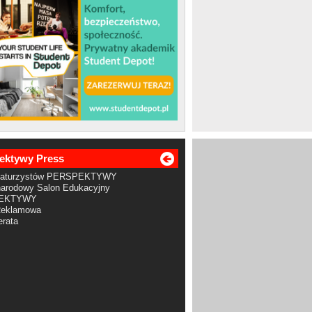
ektywy Press
Maturzystów PERSPEKTYWY
arodowy Salon Edukacyjny
EKTYWY
Reklamowa
rata