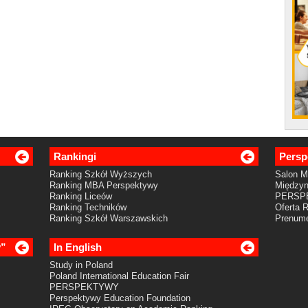
Rankingi
Persp
Ranking Szkół Wyższych
Salon 
Ranking MBA Perspektywy
Międzyn
Ranking Liceów
PERSP
Ranking Techników
Oferta 
Ranking Szkół Warszawskich
Prenume
y”
In English
Study in Poland
Poland International Education Fair
PERSPEKTYWY
Perspektywy Education Foundation