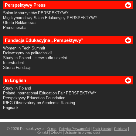
Perspektywy Press
Salon Maturzystów PERSPEKTYWY
Międzynarodowy Salon Edukacyjny PERSPEKTYWY
Oferta Reklamowa
Prenumerata
Fundacja Edukacyjna „Perspektywy”
Women in Tech Summit
Dziewczyny na politechniki!
Study in Poland – serwis dla uczelni
Interstudent
Strona Fundacji
In English
Study in Poland
Poland International Education Fair PERSPEKTYWY
Perspektywy Education Foundation
IREG Observatory on Academic Ranking
Engirank
© 2026 Perspektywy.pl
|
|
|
|
O nas
Polityka Prywatności
Znak jakości
Reklama
|
|
Kontakt
E-booki
Ustawienia prywatności