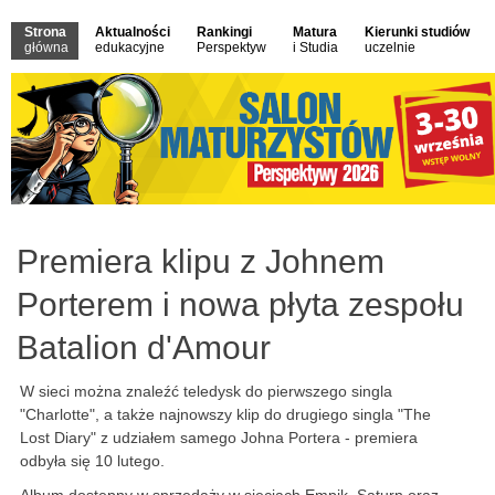
Strona
Aktualności
Rankingi
Matura
Kierunki studiów
główna
edukacyjne
Perspektyw
i Studia
uczelnie
Premiera klipu z Johnem
Porterem i nowa płyta zespołu
Batalion d'Amour
W sieci można znaleźć teledysk do pierwszego singla
"Charlotte", a także najnowszy klip do drugiego singla "The
Lost Diary" z udziałem samego Johna Portera - premiera
odbyła się 10 lutego.