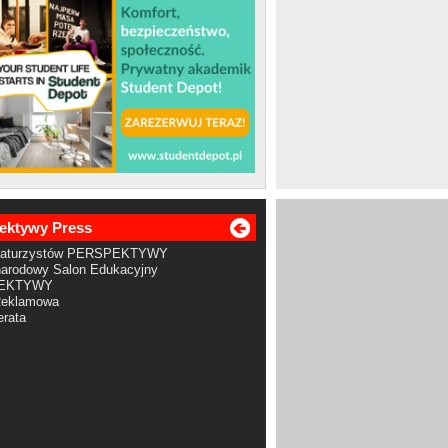
ektywy Press
Maturzystów PERSPEKTYWY
arodowy Salon Edukacyjny
EKTYWY
Reklamowa
rata