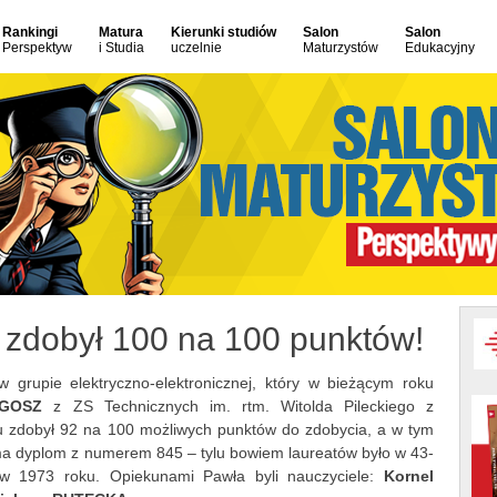
Rankingi
Matura
Kierunki studiów
Salon
Salon
Perspektyw
i Studia
uczelnie
Maturzystów
Edukacyjny
" zdobył 100 na 100 punktów!
 w grupie elektryczno-elektronicznej, który w bieżącym roku
UGOSZ
z ZS Technicznych im. rtm. Witolda Pileckiego z
u zdobył 92 na 100 możliwych punktów do zdobycia, a w tym
ma dyplom z numerem 845 – tylu bowiem laureatów było w 43-
a w 1973 roku. Opiekunami Pawła byli nauczyciele:
Kornel