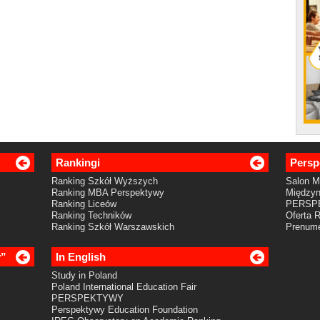
Rankingi
Persp
Ranking Szkół Wyższych
Salon 
Ranking MBA Perspektywy
Międzyn
Ranking Liceów
PERSP
Ranking Techników
Oferta 
Ranking Szkół Warszawskich
Prenume
y”
In English
Study in Poland
Poland International Education Fair
PERSPEKTYWY
Perspektywy Education Foundation