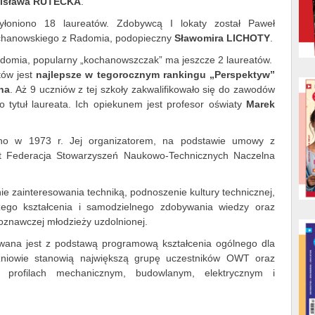
isława RUTECKA
.
łoniono 18 laureatów. Zdobywcą I lokaty został Paweł
chanowskiego z Radomia, podopieczny
Sławomira LICHOTY
.
Radomia, popularny „kochanowszczak” ma jeszcze 2 laureatów.
tów jest
najlepsze w tegorocznym rankingu „Perspektyw”
ina
. Aż 9 uczniów z tej szkoły zakwalifikowało się do zawodów
o tytuł laureata. Ich opiekunem jest profesor oświaty
Marek
no w 1973 r. Jej organizatorem, na podstawie umowy z
st Federacja Stowarzyszeń Naukowo-Technicznych Naczelna
ie zainteresowania techniką, podnoszenie kultury technicznej,
ego kształcenia i samodzielnego zdobywania wiedzy oraz
oznawczej młodzieży uzdolnionej.
wana jest z podstawą programową kształcenia ogólnego dla
czniowie stanowią największą grupę uczestników OWT oraz
o profilach mechanicznym, budowlanym, elektrycznym i