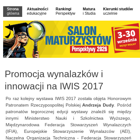
Strona
Aktualności
Rankingi
Matura
Kierunki studiów
główna
edukacyjne
Perspektyw
i Studia
uczelnie
Promocja wynalazków i
innowacji na IWIS 2017
Po raz kolejny wystawa IWIS 2017 została objęta Honorowym
Patronatem Rzeczypospolitej Polskiej
Andrzeja Dudy
. Pośród
patronatów tegorocznej edycji wystawy znaleźli się między
innymi Ministerstwo Nauki i Szkolnictwa Wyższego,
Międzynarodowa Federacja Stowarzyszeń Wynalazczych
(IFIA), Europejskie Stowarzyszenie Wynalazców (AEI),
Naczelna Organizacja Techniczna - Federacja Stowarzyszeń