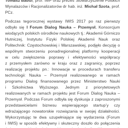
Tomasz Babul
, prof. IMP oraz prezes Stowarzyszenie Polskich
Wynalazców i Racjonalizatorów dr hab. inż.
Michał Szota
, prof.
PCz.
Podczas tegorocznej wystawy IWIS 2017 po raz pierwszy
odbyło się
I Forum Dialog Nauka – Przemysł.
Konsorcjum
wiodących polskich ośrodków naukowych tj.: Akademii Górniczo
Hutniczej, Instytutu Fizyki Polskiej Akademii Nauk oraz
Politechnik: Częstochowskiej i Warszawskiej, podjęło decyzję o
wspólnym stworzeniu ponadregionalnej platformy kooperacji
w celu zwiększenia poprawy i efektywności współpracy
z przemysłem zarówno w kraju oraz z zagranicy, poprzez
realizację projektu pn.: Innowacje w procedurach transferu
technologii: Nauka – Przemysł realizowanego w ramach
programu Dialog finansowanego przez Ministerstwo Nauki
i Szkolnictwa Wyższego. Jednym z priorytetowych
realizowanych w ramach projektu jest Forum Dialog Nauka –
Przemysł. Podczas Forum odbyła się dyskusja z zaproszonymi
przedstawicielami biznesu wspierającego startup’y czy
wdrażającego nowatorskie rozwiązania w swojej działalności.
Wykorzystując te dwa uzupełniające się wydarzenia (Forum
i IWIS) w sposób efektywny i skuteczny doszło do połączenia