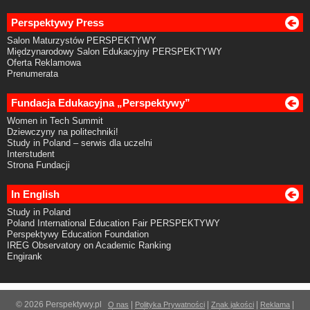
Perspektywy Press
Salon Maturzystów PERSPEKTYWY
Międzynarodowy Salon Edukacyjny PERSPEKTYWY
Oferta Reklamowa
Prenumerata
Fundacja Edukacyjna „Perspektywy”
Women in Tech Summit
Dziewczyny na politechniki!
Study in Poland – serwis dla uczelni
Interstudent
Strona Fundacji
In English
Study in Poland
Poland International Education Fair PERSPEKTYWY
Perspektywy Education Foundation
IREG Observatory on Academic Ranking
Engirank
© 2026 Perspektywy.pl
|
|
|
|
O nas
Polityka Prywatności
Znak jakości
Reklama