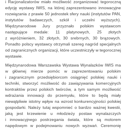
i Racjonalizatorów miało możliwość zorganizować tegoroczną
edycję wystawy IWIS, na której zaprezentowano innowacyjne
rozwiązania z prawie 50 jednostek sfery nauki (instytutów PAN,
instytutów badawczych, szkół i uczelni wyższych).
Międzynarodowe Jury przyznało polskim wystawcom
następujące medale: 11 platynowych, 25 złotych
z wyróżnieniem, 32 złotych, 30 srebrnych, 30 brązowych.
Ponadto polscy wystawcy otrzymali szereg nagród specjalnych
od zagranicznych organizacji, które uczestniczyły w tegorocznej
wystawie.
Międzynarodowa Warszawska Wystawa Wynalazków IWIS ma
w głównej mierze pomóc w zaprezentowaniu polskim
i zagranicznym przedsiębiorcom osiągnięć polskiej nauki i
techniki, stworzyć możliwość do zawiązywania komercyjnych
kontraktów przez polskich twórców, a tym samym możliwość
wdrażania innowacji do przemysłu, które to będą miały
niewątpliwie istotny wpływ na wzrost konkurencyjności polskiej
gospodarki. Należy tutaj wspomnieć o bardzo ważnej kwestii,
jaką jest krzewienie u młodzieży postaw wynalazczych
i innowacyjnego postrzegania świata, które są motorem
napędowym w podejmowaniu nowych wyzwań. Ceremonię