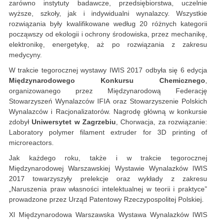
zarówno instytuty badawcze, przedsiębiorstwa, uczelnie
wyższe, szkoły, jak i indywidualni wynalazcy. Wszystkie
rozwiązania były kwalifikowane według 20 różnych kategorii
począwszy od ekologii i ochrony środowiska, przez mechanikę,
elektronikę, energetykę, aż po rozwiązania z zakresu
medycyny.
W trakcie tegorocznej wystawy IWIS 2017 odbyła się 6 edycja
Międzynarodowego Konkursu Chemicznego
,
organizowanego przez Międzynarodową Federację
Stowarzyszeń Wynalazców IFIA oraz Stowarzyszenie Polskich
Wynalazców i Racjonalizatorów. Nagrodę główną w konkursie
zdobył
Uniwersytet w Zagrzebiu
, Chorwacja, za rozwiązanie:
Laboratory polymer filament extruder for 3D printing of
microreactors.
Jak każdego roku, także i w trakcie tegorocznej
Międzynarodowej Warszawskiej Wystawie Wynalazków IWIS
2017 towarzyszyły prelekcje oraz wykłady z zakresu
„Naruszenia praw własności intelektualnej w teorii i praktyce”
prowadzone przez Urząd Patentowy Rzeczypospolitej Polskiej.
XI Międzynarodowa Warszawska Wystawa Wynalazków IWIS