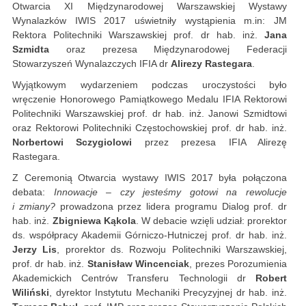
Otwarcia XI Międzynarodowej Warszawskiej Wystawy
Wynalazków IWIS 2017 uświetniły wystąpienia m.in: JM
Rektora Politechniki Warszawskiej prof. dr hab. inż.
Jana
Szmidta
oraz prezesa Międzynarodowej Federacji
Stowarzyszeń Wynalazczych IFIA dr
Alirezy Rastegara
.
Wyjątkowym wydarzeniem podczas uroczystości było
wręczenie Honorowego Pamiątkowego Medalu IFIA Rektorowi
Politechniki Warszawskiej prof. dr hab. inż. Janowi Szmidtowi
oraz Rektorowi Politechniki Częstochowskiej prof. dr hab. inż.
Norbertowi Sczygiolowi
przez prezesa IFIA Alirezę
Rastegara.
Z Ceremonią Otwarcia wystawy IWIS 2017 była połączona
debata:
Innowacje – czy jesteśmy gotowi na rewolucje
i zmiany?
prowadzona przez lidera programu Dialog prof. dr
hab. inż.
Zbigniewa Kąkola
. W debacie wzięli udział: prorektor
ds. współpracy Akademii Górniczo-Hutniczej prof. dr hab. inż.
Jerzy Lis
, prorektor ds. Rozwoju Politechniki Warszawskiej,
prof. dr hab. inż.
Stanisław Wincenciak
, prezes Porozumienia
Akademickich Centrów Transferu Technologii dr
Robert
Wiliński
, dyrektor Instytutu Mechaniki Precyzyjnej dr hab. inż.