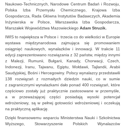
Naukowo-Technicznych, Narodowe Centrum Badań i Rozwoju,
Polska Izba Przemysłu Chemicznego, Krajowa Izba
Gospodarcza, Rada Główna Instytutów Badawczych, Akademia
Inżynierska w Polsce, Warszawska Izba Gospodarcza,
Marszałek Województwa Mazowieckiego
Adam Struzik.
IWIS to największa w Polsce i trzecia co do wielkości w Europie
wystawa międzynarodowa zajmująca się promowaniem
osiągnięć naukowych, wynalazków i innowacji. W trakcie 11
edycji zaprezentowano rozwiązania z 32 państw, między innymi
z Malezji, Rumunii, Bułgarii, Kanady, Chorwacji, Czech,
Indonezji, Iranu, Tajwanu, Egiptu, Mołdawii, Tajlandii, Arabii
Saudyjskiej, Bośni i Hercegowiny. Polscy wynalazcy przedstawili
138 rozwiązań z rozmaitych dziedzin nauki, co w sumie
z zagranicznymi wynalazkami dało ponad 400 rozwiązań, które
częściowo zostały już praktycznie zastosowane w przemyśle,
a w przeważającej części posiadają wysoki potencjał
wdrożeniowy, są w pełnej gotowości wdrożeniowej i oczekują
na praktyczną aplikację.
Dzięki finansowemu wsparciu Ministerstwa Nauki i Szkolnictwa
Wyższego, Stowarzyszenie Polskich Wynalazców