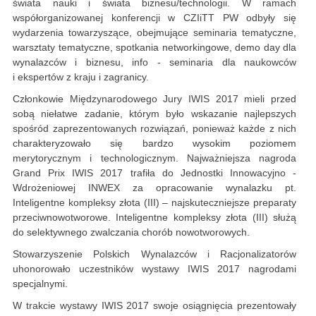
świata nauki i świata biznesu/technologii. W ramach
współorganizowanej konferencji w CZIiTT PW odbyły się
wydarzenia towarzyszące, obejmujące seminaria tematyczne,
warsztaty tematyczne, spotkania networkingowe, demo day dla
wynalazców i biznesu, info - seminaria dla naukowców
i ekspertów z kraju i zagranicy.
Członkowie Międzynarodowego Jury IWIS 2017 mieli przed
sobą niełatwe zadanie, którym było wskazanie najlepszych
spośród zaprezentowanych rozwiązań, ponieważ każde z nich
charakteryzowało się bardzo wysokim poziomem
merytorycznym i technologicznym. Najważniejsza nagroda
Grand Prix IWIS 2017 trafiła do Jednostki Innowacyjno -
Wdrożeniowej INWEX za opracowanie wynalazku pt.
Inteligentne kompleksy złota (III) – najskuteczniejsze preparaty
przeciwnowotworowe. Inteligentne kompleksy złota (III) służą
do selektywnego zwalczania chorób nowotworowych.
Stowarzyszenie Polskich Wynalazców i Racjonalizatorów
uhonorowało uczestników wystawy IWIS 2017 nagrodami
specjalnymi.
W trakcie wystawy IWIS 2017 swoje osiągnięcia prezentowały