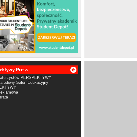
ektywy Press
Maturzystów PERSPEKTYWY
arodowy Salon Edukacyjny
EKTYWY
Reklamowa
rata