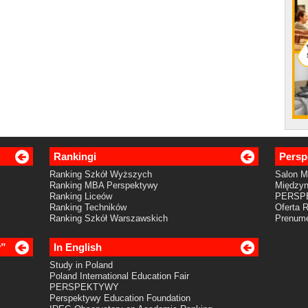
Rankingi
Persp
Ranking Szkół Wyższych
Salon 
Ranking MBA Perspektywy
Międzyn
Ranking Liceów
PERSP
Ranking Techników
Oferta 
Ranking Szkół Warszawskich
Prenume
y”
In English
Study in Poland
Poland International Education Fair
PERSPEKTYWY
Perspektywy Education Foundation