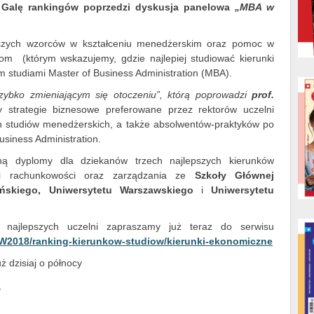
Galę rankingów poprzedzi dyskusja panelowa
„
MBA w
pszych wzorców w kształceniu menedżerskim oraz pomoc w
tom (którym wskazujemy, gdzie najlepiej studiować kierunki
studiami Master of Business Administration (MBA).
ybko zmieniającym się otoczeniu”, którą poprowadzi
prof.
 strategie biznesowe preferowane przez rektorów uczelni
h studiów menedżerskich, a także absolwentów-praktyków po
usiness Administration.
ną dyplomy dla dziekanów trzech najlepszych kierunków
 i rachunkowości oraz zarządzania ze
Szkoły Głównej
ńskiego,
Uniwersytetu Warszawskiego
i
Uniwersytetu
 najlepszych uczelni zapraszamy już teraz do serwisu
W2018/ranking-kierunkow-studiow/kierunki-ekonomiczne
 dzisiaj o północy
l