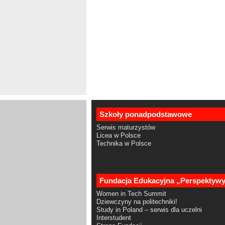
Szkoły ponadpodstawowe
Serwis maturzystów
Licea w Polsce
Technika w Polsce
Fundacja Edukacyjna „Perspektyw
Women in Tech Summit
Dziewczyny na politechniki!
Study in Poland – serwis dla uczelni
Interstudent