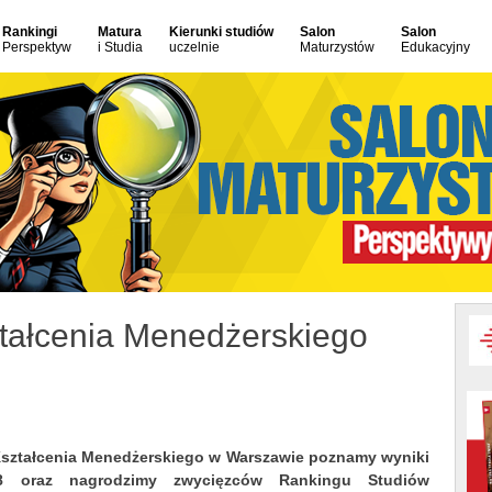
Rankingi
Matura
Kierunki studiów
Salon
Salon
Perspektyw
i Studia
uczelnie
Maturzystów
Edukacyjny
tałcenia Menedżerskiego
ształcenia Menedżerskiego w Warszawie poznamy wyniki
 oraz nagrodzimy zwycięzców Rankingu Studiów