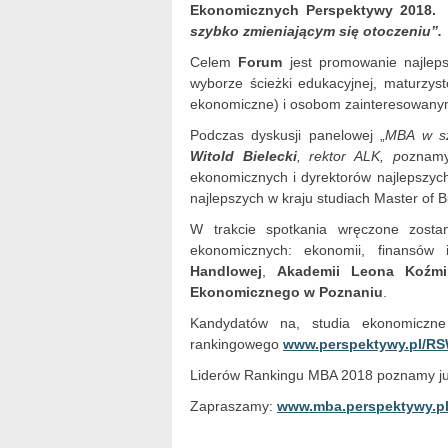
Ekonomicznych Perspektywy 2018. 
szybko zmieniającym się otoczeniu”.
Celem
Forum
jest promowanie najle
wyborze ścieżki edukacyjnej, maturzys
ekonomiczne) i osobom zainteresowanym 
Podczas dyskusji panelowej „
MBA w sz
Witold Bielecki
, rektor ALK, p
oznamy
ekonomicznych i dyrektorów najlepszyc
najlepszych w kraju studiach Master of B
W trakcie spotkania wręczone zosta
ekonomicznych: ekonomii, finansów
Handlowej
,
Akademii Leona Koźmi
Ekonomicznego w Poznaniu
.
Kandydatów na, studia ekonomiczne
rankingowego
www.perspektywy.pl/RS
Liderów Rankingu MBA 2018 poznamy już
Zapraszamy:
www.mba.perspektywy.p