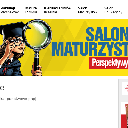
Rankingi
Matura
Kierunki studiów
Salon
Salon
Perspektyw
i Studia
uczelnie
Maturzystów
Edukacyjny
we
rka_panstwowe.php]}