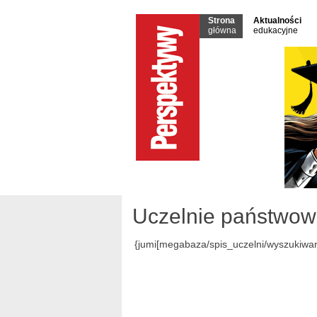
Strona
Aktualności
główna
edukacyjne
Uczelnie państwo
{jumi[megabaza/spis_uczelni/wyszukiwa