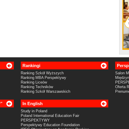
Rankingi
Persp
Ranking Szkół Wyższych
Salon 
Ranking MBA Perspektywy
Międzyn
Ranking Liceów
PERSP
Ranking Techników
Oferta 
Ranking Szkół Warszawskich
Prenume
y”
In English
Study in Poland
Poland International Education Fair
PERSPEKTYWY
Perspektywy Education Foundation