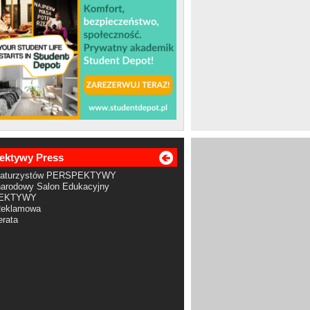
ektywy Press
Maturzystów PERSPEKTYWY
arodowy Salon Edukacyjny
EKTYWY
Reklamowa
rata