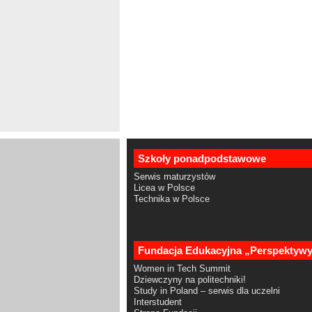
Szkoły ponadpodstawowe
Serwis maturzystów
Licea w Polsce
Technika w Polsce
Fundacja Edukacyjna „Perspektyw
Women in Tech Summit
Dziewczyny na politechniki!
Study in Poland – serwis dla uczelni
Interstudent