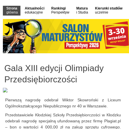
Strona
Aktualności
Rankingi
Matura
Kierunki studiów
główna
edukacyjne
Perspektyw
i Studia
uczelnie
Gala XIII edycji Olimpiady
Przedsiębiorczości
Pierwszą nagrodę odebrał Wiktor Skowroński z Liceum
Ogólnokształcącego Niepublicznego nr 40 w Warszawie.
Przedstawiciele Kłodzkiej Szkoły Przedsiębiorczości w Kłodzku
odebrali nagrodę specjalną ufundowaną przez firmę Plagiat.pl
– bon o wartości 4 000,00 zł na zakup sprzętu cyfrowego.