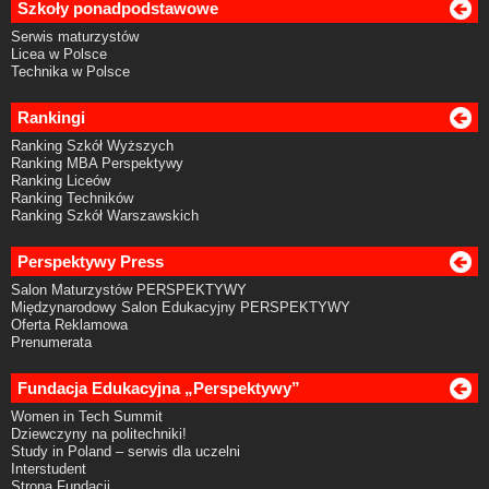
Szkoły ponadpodstawowe
Serwis maturzystów
Licea w Polsce
Technika w Polsce
Rankingi
Ranking Szkół Wyższych
Ranking MBA Perspektywy
Ranking Liceów
Ranking Techników
Ranking Szkół Warszawskich
Perspektywy Press
Salon Maturzystów PERSPEKTYWY
Międzynarodowy Salon Edukacyjny PERSPEKTYWY
Oferta Reklamowa
Prenumerata
Fundacja Edukacyjna „Perspektywy”
Women in Tech Summit
Dziewczyny na politechniki!
Study in Poland – serwis dla uczelni
Interstudent
Strona Fundacji