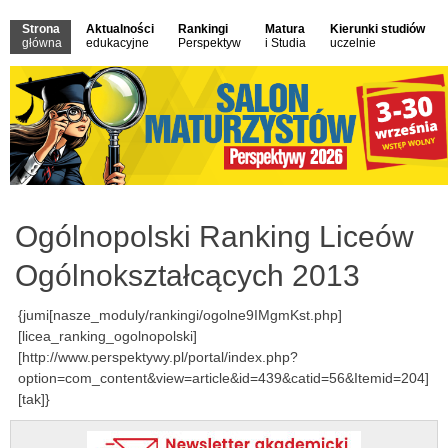
Strona
Aktualności
Rankingi
Matura
Kierunki studiów
główna
edukacyjne
Perspektyw
i Studia
uczelnie
Ogólnopolski Ranking Liceów
Ogólnokształcących 2013
{jumi[nasze_moduly/rankingi/ogolne9IMgmKst.php]
[licea_ranking_ogolnopolski]
[http://www.perspektywy.pl/portal/index.php?
option=com_content&view=article&id=439&catid=56&Itemid=204]
[tak]}