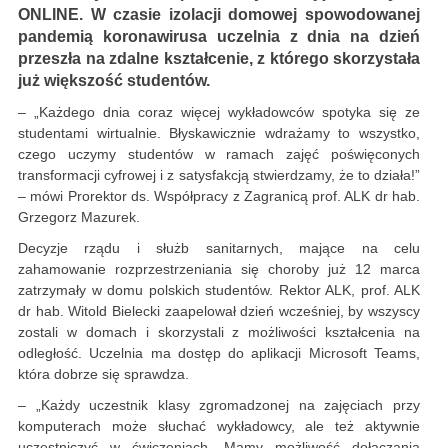
ONLINE. W czasie izolacji domowej spowodowanej
pandemią koronawirusa uczelnia z dnia na dzień
przeszła na zdalne kształcenie, z którego skorzystała
już większość studentów.
– „Każdego dnia coraz więcej wykładowców spotyka się ze
studentami wirtualnie. Błyskawicznie wdrażamy to wszystko,
czego uczymy studentów w ramach zajęć poświęconych
transformacji cyfrowej i z satysfakcją stwierdzamy, że to działa!”
– mówi Prorektor ds. Współpracy z Zagranicą prof. ALK dr hab.
Grzegorz Mazurek.
Decyzje rządu i służb sanitarnych, mające na celu
zahamowanie rozprzestrzeniania się choroby już 12 marca
zatrzymały w domu polskich studentów. Rektor ALK, prof. ALK
dr hab. Witold Bielecki zaapelował dzień wcześniej, by wszyscy
zostali w domach i skorzystali z możliwości kształcenia na
odległość. Uczelnia ma dostęp do aplikacji Microsoft Teams,
która dobrze się sprawdza.
– „Każdy uczestnik klasy zgromadzonej na zajęciach przy
komputerach może słuchać wykładowcy, ale też aktywnie
uczestniczyć w ćwiczeniach. Mamy możliwość dołączania